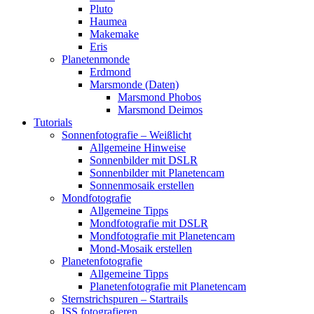
Pluto
Haumea
Makemake
Eris
Planetenmonde
Erdmond
Marsmonde (Daten)
Marsmond Phobos
Marsmond Deimos
Tutorials
Sonnenfotografie – Weißlicht
Allgemeine Hinweise
Sonnenbilder mit DSLR
Sonnenbilder mit Planetencam
Sonnenmosaik erstellen
Mondfotografie
Allgemeine Tipps
Mondfotografie mit DSLR
Mondfotografie mit Planetencam
Mond-Mosaik erstellen
Planetenfotografie
Allgemeine Tipps
Planetenfotografie mit Planetencam
Sternstrichspuren – Startrails
ISS fotografieren