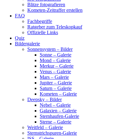
Blitze fotografieren
Kometen-Zeitraffer erstellen
FAQ
Fachbegriffe
Ratgeber zum Teleskopkauf
Offizielle Links
Quiz
Bildergalerie
Sonnensystem – Bilder
Sonne – Galerie
Mond – Galerie
Merkur – Galerie
Venus – Galerie
Mars – Galerie
Jupiter – Galerie
Saturn – Galerie
Kometen – Galerie
Deepsky – Bilder
Nebel – Galerie
Galaxien – Galerie
Sternhaufen-Galerie
Sterne – Galerie
Weitfeld – Galerie
Sternstrichspuren-Galerie
ISS – Galerie