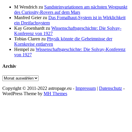
M Wendrich
zu
Sandsteinvariationen am nächsten Wegpunkt
des Curiosity-Rovers auf dem Mars
Manfred Geier
zu
Das Fomalhaut-System ist in Wirklichkeit
ein Dreifachsystem
Kay Groenhardt
zu
Wissenschaftsgeschichte: Die Solvay-
Konferenz von 1927
Tobias Claren
zu
Physik könnte die Geheimnisse der
Kornkreise entlarven
Hempel
zu
Wissenschaftsgeschichte: Die Solvay-Konferenz
von 1927
Archiv
Archiv
Copyright © 2011-2022 astropage.eu -
Impressum
|
Datenschutz
-
WordPress Theme by
MH Themes