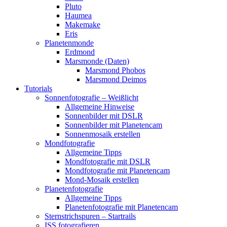
Pluto
Haumea
Makemake
Eris
Planetenmonde
Erdmond
Marsmonde (Daten)
Marsmond Phobos
Marsmond Deimos
Tutorials
Sonnenfotografie – Weißlicht
Allgemeine Hinweise
Sonnenbilder mit DSLR
Sonnenbilder mit Planetencam
Sonnenmosaik erstellen
Mondfotografie
Allgemeine Tipps
Mondfotografie mit DSLR
Mondfotografie mit Planetencam
Mond-Mosaik erstellen
Planetenfotografie
Allgemeine Tipps
Planetenfotografie mit Planetencam
Sternstrichspuren – Startrails
ISS fotografieren