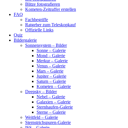
Blitze fotografieren
Kometen-Zeitraffer erstellen
FAQ
Fachbegriffe
Ratgeber zum Teleskopkauf
Offizielle Links
Quiz
Bildergalerie
Sonnensystem – Bilder
Sonne – Galerie
Mond – Galerie
Merkur – Galerie
Venus – Galerie
Mars – Galerie
Jupiter – Galerie
Saturn – Galerie
Kometen – Galerie
Deepsky – Bilder
Nebel – Galerie
Galaxien – Galerie
Sternhaufen-Galerie
Sterne – Galerie
Weitfeld – Galerie
Sternstrichspuren-Galerie
ISS – Galerie