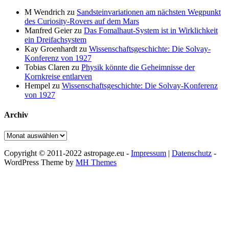
M Wendrich
zu
Sandsteinvariationen am nächsten Wegpunkt
des Curiosity-Rovers auf dem Mars
Manfred Geier
zu
Das Fomalhaut-System ist in Wirklichkeit
ein Dreifachsystem
Kay Groenhardt
zu
Wissenschaftsgeschichte: Die Solvay-
Konferenz von 1927
Tobias Claren
zu
Physik könnte die Geheimnisse der
Kornkreise entlarven
Hempel
zu
Wissenschaftsgeschichte: Die Solvay-Konferenz
von 1927
Archiv
Archiv
Copyright © 2011-2022 astropage.eu -
Impressum
|
Datenschutz
-
WordPress Theme by
MH Themes