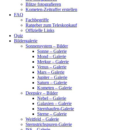
Blitze fotografieren
Kometen-Zeitraffer erstellen
FAQ
Fachbegriffe
Ratgeber zum Teleskopkauf
Offizielle Links
Quiz
Bildergalerie
Sonnensystem – Bilder
Sonne – Galerie
Mond – Galerie
Merkur – Galerie
Venus – Galerie
Mars – Galerie
Jupiter – Galerie
Saturn – Galerie
Kometen – Galerie
Deepsky – Bilder
Nebel – Galerie
Galaxien – Galerie
Sternhaufen-Galerie
Sterne – Galerie
Weitfeld – Galerie
Sternstrichspuren-Galerie
ISS – Galerie