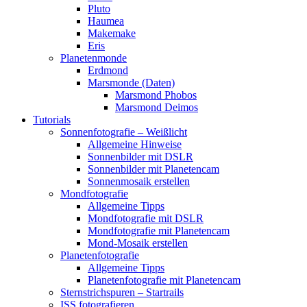
Pluto
Haumea
Makemake
Eris
Planetenmonde
Erdmond
Marsmonde (Daten)
Marsmond Phobos
Marsmond Deimos
Tutorials
Sonnenfotografie – Weißlicht
Allgemeine Hinweise
Sonnenbilder mit DSLR
Sonnenbilder mit Planetencam
Sonnenmosaik erstellen
Mondfotografie
Allgemeine Tipps
Mondfotografie mit DSLR
Mondfotografie mit Planetencam
Mond-Mosaik erstellen
Planetenfotografie
Allgemeine Tipps
Planetenfotografie mit Planetencam
Sternstrichspuren – Startrails
ISS fotografieren