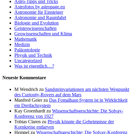
Astro-Tipps und Tricks
Astrofotos by astropage.eu
Astronomie für Einsteiger
Astronomie und Raumfahrt
Biologie und Evolution
Geisteswissenschaften
Geowissenschaften und Klima
Mathematik
Medizin
Paläontologie
Physik und Technik
Uncategorized
Was ist eigentlich…?
Neueste Kommentare
M Wendrich
zu
Sandsteinvariationen am nächsten Wegpunkt
des Curiosity-Rovers auf dem Mars
Manfred Geier
zu
Das Fomalhaut-System ist in Wirklichkeit
ein Dreifachsystem
Kay Groenhardt
zu
Wissenschaftsgeschichte: Die Solvay-
Konferenz von 1927
Tobias Claren
zu
Physik könnte die Geheimnisse der
Kornkreise entlarven
Hempel
zu
Wissenschaftsgeschichte: Die Solvay-Konferenz