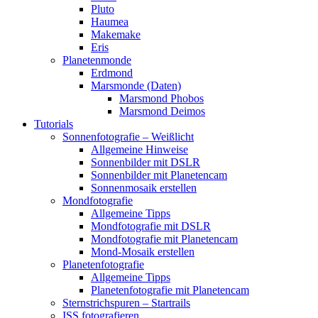
Pluto
Haumea
Makemake
Eris
Planetenmonde
Erdmond
Marsmonde (Daten)
Marsmond Phobos
Marsmond Deimos
Tutorials
Sonnenfotografie – Weißlicht
Allgemeine Hinweise
Sonnenbilder mit DSLR
Sonnenbilder mit Planetencam
Sonnenmosaik erstellen
Mondfotografie
Allgemeine Tipps
Mondfotografie mit DSLR
Mondfotografie mit Planetencam
Mond-Mosaik erstellen
Planetenfotografie
Allgemeine Tipps
Planetenfotografie mit Planetencam
Sternstrichspuren – Startrails
ISS fotografieren