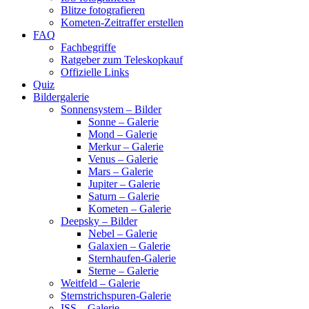
Blitze fotografieren
Kometen-Zeitraffer erstellen
FAQ
Fachbegriffe
Ratgeber zum Teleskopkauf
Offizielle Links
Quiz
Bildergalerie
Sonnensystem – Bilder
Sonne – Galerie
Mond – Galerie
Merkur – Galerie
Venus – Galerie
Mars – Galerie
Jupiter – Galerie
Saturn – Galerie
Kometen – Galerie
Deepsky – Bilder
Nebel – Galerie
Galaxien – Galerie
Sternhaufen-Galerie
Sterne – Galerie
Weitfeld – Galerie
Sternstrichspuren-Galerie
ISS – Galerie