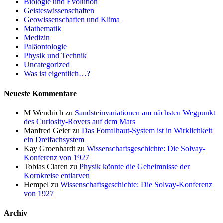
Biologie und Evolution
Geisteswissenschaften
Geowissenschaften und Klima
Mathematik
Medizin
Paläontologie
Physik und Technik
Uncategorized
Was ist eigentlich…?
Neueste Kommentare
M Wendrich
zu
Sandsteinvariationen am nächsten Wegpunkt
des Curiosity-Rovers auf dem Mars
Manfred Geier
zu
Das Fomalhaut-System ist in Wirklichkeit
ein Dreifachsystem
Kay Groenhardt
zu
Wissenschaftsgeschichte: Die Solvay-
Konferenz von 1927
Tobias Claren
zu
Physik könnte die Geheimnisse der
Kornkreise entlarven
Hempel
zu
Wissenschaftsgeschichte: Die Solvay-Konferenz
von 1927
Archiv