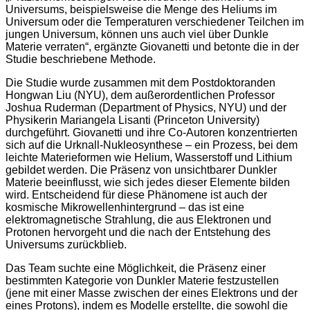
Universums, beispielsweise die Menge des Heliums im
Universum oder die Temperaturen verschiedener Teilchen im
jungen Universum, können uns auch viel über Dunkle
Materie verraten“, ergänzte Giovanetti und betonte die in der
Studie beschriebene Methode.
Die Studie wurde zusammen mit dem Postdoktoranden
Hongwan Liu (NYU), dem außerordentlichen Professor
Joshua Ruderman (Department of Physics, NYU) und der
Physikerin Mariangela Lisanti (Princeton University)
durchgeführt. Giovanetti und ihre Co-Autoren konzentrierten
sich auf die Urknall-Nukleosynthese – ein Prozess, bei dem
leichte Materieformen wie Helium, Wasserstoff und Lithium
gebildet werden. Die Präsenz von unsichtbarer Dunkler
Materie beeinflusst, wie sich jedes dieser Elemente bilden
wird. Entscheidend für diese Phänomene ist auch der
kosmische Mikrowellenhintergrund – das ist eine
elektromagnetische Strahlung, die aus Elektronen und
Protonen hervorgeht und die nach der Entstehung des
Universums zurückblieb.
Das Team suchte eine Möglichkeit, die Präsenz einer
bestimmten Kategorie von Dunkler Materie festzustellen
(jene mit einer Masse zwischen der eines Elektrons und der
eines Protons), indem es Modelle erstellte, die sowohl die