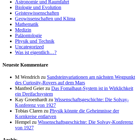
Astronomie und Raumfahrt
Biologie und Evolution
Geisteswissenschaften
Geowissenschaften und Klima
Mathematik
Medizin
Paläontologie
Physik und Technik
Uncategorized
Was ist eigentlich…?
Neueste Kommentare
M Wendrich
zu
Sandsteinvariationen am nächsten Wegpunkt
des Curiosity-Rovers auf dem Mars
Manfred Geier
zu
Das Fomalhaut-System ist in Wirklichkeit
ein Dreifachsystem
Kay Groenhardt
zu
Wissenschaftsgeschichte: Die Solvay-
Konferenz von 1927
Tobias Claren
zu
Physik könnte die Geheimnisse der
Kornkreise entlarven
Hempel
zu
Wissenschaftsgeschichte: Die Solvay-Konferenz
von 1927
Archiv