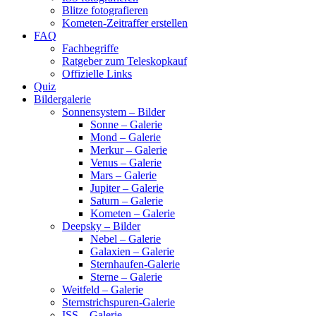
Blitze fotografieren
Kometen-Zeitraffer erstellen
FAQ
Fachbegriffe
Ratgeber zum Teleskopkauf
Offizielle Links
Quiz
Bildergalerie
Sonnensystem – Bilder
Sonne – Galerie
Mond – Galerie
Merkur – Galerie
Venus – Galerie
Mars – Galerie
Jupiter – Galerie
Saturn – Galerie
Kometen – Galerie
Deepsky – Bilder
Nebel – Galerie
Galaxien – Galerie
Sternhaufen-Galerie
Sterne – Galerie
Weitfeld – Galerie
Sternstrichspuren-Galerie
ISS – Galerie