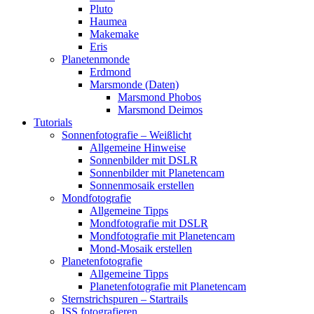
Pluto
Haumea
Makemake
Eris
Planetenmonde
Erdmond
Marsmonde (Daten)
Marsmond Phobos
Marsmond Deimos
Tutorials
Sonnenfotografie – Weißlicht
Allgemeine Hinweise
Sonnenbilder mit DSLR
Sonnenbilder mit Planetencam
Sonnenmosaik erstellen
Mondfotografie
Allgemeine Tipps
Mondfotografie mit DSLR
Mondfotografie mit Planetencam
Mond-Mosaik erstellen
Planetenfotografie
Allgemeine Tipps
Planetenfotografie mit Planetencam
Sternstrichspuren – Startrails
ISS fotografieren