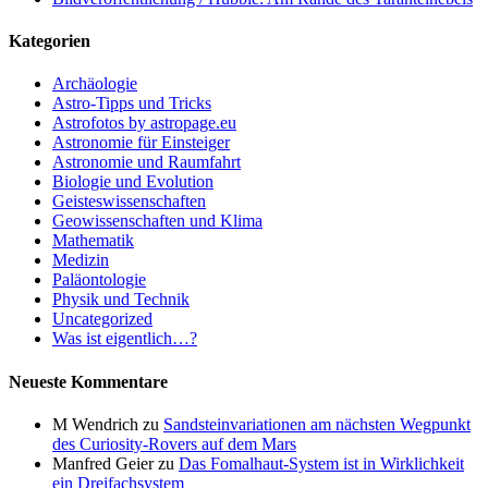
Kategorien
Archäologie
Astro-Tipps und Tricks
Astrofotos by astropage.eu
Astronomie für Einsteiger
Astronomie und Raumfahrt
Biologie und Evolution
Geisteswissenschaften
Geowissenschaften und Klima
Mathematik
Medizin
Paläontologie
Physik und Technik
Uncategorized
Was ist eigentlich…?
Neueste Kommentare
M Wendrich
zu
Sandsteinvariationen am nächsten Wegpunkt
des Curiosity-Rovers auf dem Mars
Manfred Geier
zu
Das Fomalhaut-System ist in Wirklichkeit
ein Dreifachsystem