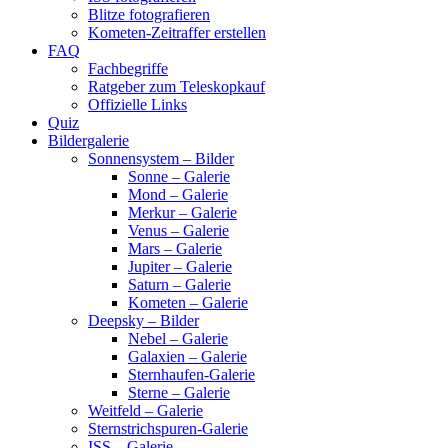
Blitze fotografieren
Kometen-Zeitraffer erstellen
FAQ
Fachbegriffe
Ratgeber zum Teleskopkauf
Offizielle Links
Quiz
Bildergalerie
Sonnensystem – Bilder
Sonne – Galerie
Mond – Galerie
Merkur – Galerie
Venus – Galerie
Mars – Galerie
Jupiter – Galerie
Saturn – Galerie
Kometen – Galerie
Deepsky – Bilder
Nebel – Galerie
Galaxien – Galerie
Sternhaufen-Galerie
Sterne – Galerie
Weitfeld – Galerie
Sternstrichspuren-Galerie
ISS – Galerie