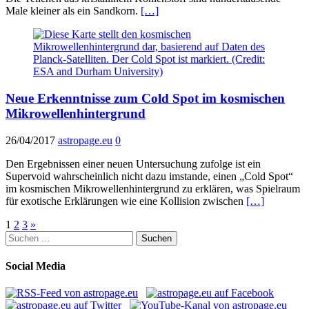
Male kleiner als ein Sandkorn.
[…]
Neue Erkenntnisse zum Cold Spot im kosmischen
Mikrowellenhintergrund
26/04/2017
astropage.eu
0
Den Ergebnissen einer neuen Untersuchung zufolge ist ein
Supervoid wahrscheinlich nicht dazu imstande, einen „Cold Spot“
im kosmischen Mikrowellenhintergrund zu erklären, was Spielraum
für exotische Erklärungen wie eine Kollision zwischen
[…]
Seitennummerierung
1
2
3
»
Suchen
der
nach:
Beiträge
Social Media