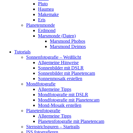
Pluto
Haumea
Makemake
Eris
Planetenmonde
Erdmond
Marsmonde (Daten)
Marsmond Phobos
Marsmond Deimos
Tutorials
Sonnenfotografie – Weißlicht
Allgemeine Hinweise
Sonnenbilder mit DSLR
Sonnenbilder mit Planetencam
Sonnenmosaik erstellen
Mondfotografie
Allgemeine Tipps
Mondfotografie mit DSLR
Mondfotografie mit Planetencam
Mond-Mosaik erstellen
Planetenfotografie
Allgemeine Tipps
Planetenfotografie mit Planetencam
Sternstrichspuren – Startrails
ISS fotografieren