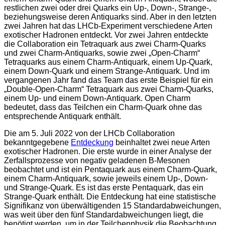
restlichen zwei oder drei Quarks ein Up-, Down-, Strange-,
beziehungsweise deren Antiquarks sind. Aber in den letzten
zwei Jahren hat das LHCb-Experiment verschiedene Arten
exotischer Hadronen entdeckt. Vor zwei Jahren entdeckte
die Collaboration ein Tetraquark aus zwei Charm-Quarks
und zwei Charm-Antiquarks, sowie zwei „Open-Charm“
Tetraquarks aus einem Charm-Antiquark, einem Up-Quark,
einem Down-Quark und einem Strange-Antiquark. Und im
vergangenen Jahr fand das Team das erste Beispiel für ein
„Double-Open-Charm“ Tetraquark aus zwei Charm-Quarks,
einem Up- und einem Down-Antiquark. Open Charm
bedeutet, dass das Teilchen ein Charm-Quark ohne das
entsprechende Antiquark enthält.
Die am 5. Juli 2022 von der LHCb Collaboration
bekanntgegebene
Entdeckung
beinhaltet zwei neue Arten
exotischer Hadronen. Die erste wurde in einer Analyse der
Zerfallsprozesse von negativ geladenen B-Mesonen
beobachtet und ist ein Pentaquark aus einem Charm-Quark,
einem Charm-Antiquark, sowie jeweils einem Up-, Down-
und Strange-Quark. Es ist das erste Pentaquark, das ein
Strange-Quark enthält. Die Entdeckung hat eine statistische
Signifikanz von überwältigenden 15 Standardabweichungen,
was weit über den fünf Standardabweichungen liegt, die
benötigt werden, um in der Teilchenphysik die Beobachtung