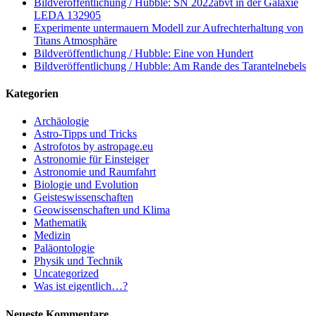
Bildveröffentlichung / Hubble: SN 2022abvt in der Galaxie
LEDA 132905
Experimente untermauern Modell zur Aufrechterhaltung von
Titans Atmosphäre
Bildveröffentlichung / Hubble: Eine von Hundert
Bildveröffentlichung / Hubble: Am Rande des Tarantelnebels
Kategorien
Archäologie
Astro-Tipps und Tricks
Astrofotos by astropage.eu
Astronomie für Einsteiger
Astronomie und Raumfahrt
Biologie und Evolution
Geisteswissenschaften
Geowissenschaften und Klima
Mathematik
Medizin
Paläontologie
Physik und Technik
Uncategorized
Was ist eigentlich…?
Neueste Kommentare