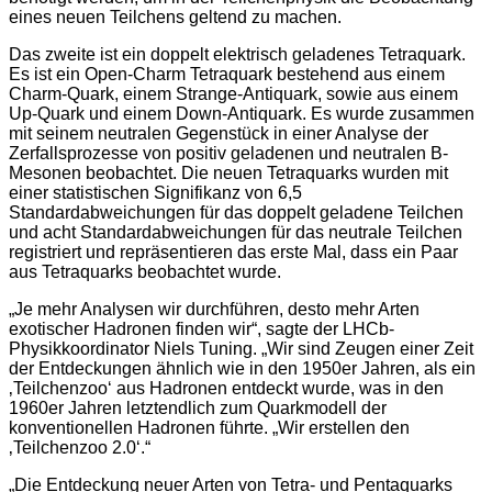
eines neuen Teilchens geltend zu machen.
Das zweite ist ein doppelt elektrisch geladenes Tetraquark.
Es ist ein Open-Charm Tetraquark bestehend aus einem
Charm-Quark, einem Strange-Antiquark, sowie aus einem
Up-Quark und einem Down-Antiquark. Es wurde zusammen
mit seinem neutralen Gegenstück in einer Analyse der
Zerfallsprozesse von positiv geladenen und neutralen B-
Mesonen beobachtet. Die neuen Tetraquarks wurden mit
einer statistischen Signifikanz von 6,5
Standardabweichungen für das doppelt geladene Teilchen
und acht Standardabweichungen für das neutrale Teilchen
registriert und repräsentieren das erste Mal, dass ein Paar
aus Tetraquarks beobachtet wurde.
„Je mehr Analysen wir durchführen, desto mehr Arten
exotischer Hadronen finden wir“, sagte der LHCb-
Physikkoordinator Niels Tuning. „Wir sind Zeugen einer Zeit
der Entdeckungen ähnlich wie in den 1950er Jahren, als ein
‚Teilchenzoo‘ aus Hadronen entdeckt wurde, was in den
1960er Jahren letztendlich zum Quarkmodell der
konventionellen Hadronen führte. „Wir erstellen den
‚Teilchenzoo 2.0‘.“
„Die Entdeckung neuer Arten von Tetra- und Pentaquarks