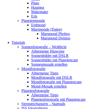
Pluto
Haumea
Makemake
Eris
Planetenmonde
Erdmond
Marsmonde (Daten)
Marsmond Phobos
Marsmond Deimos
Tutorials
Sonnenfotografie – Weißlicht
Allgemeine Hinweise
Sonnenbilder mit DSLR
Sonnenbilder mit Planetencam
Sonnenmosaik erstellen
Mondfotografie
Allgemeine Tipps
Mondfotografie mit DSLR
Mondfotografie mit Planetencam
Mond-Mosaik erstellen
Planetenfotografie
Allgemeine Tipps
Planetenfotografie mit Planetencam
Sternstrichspuren – Startrails
ISS fotografieren