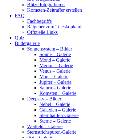
Blitze fotografieren
Kometen-Zeitraffer erstellen
FAQ
Fachbegriffe
Ratgeber zum Teleskopkauf
Offizielle Links
Quiz
Bildergalerie
Sonnensystem – Bilder
Sonne – Galerie
Mond – Galerie
Merkur – Galerie
Venus – Galerie
Mars – Galerie
Jupiter – Galerie
Saturn – Galerie
Kometen – Galerie
Deepsky – Bilder
Nebel – Galerie
Galaxien – Galerie
Sternhaufen-Galerie
Sterne – Galerie
Weitfeld – Galerie
Sternstrichspuren-Galerie
ISS – Galerie