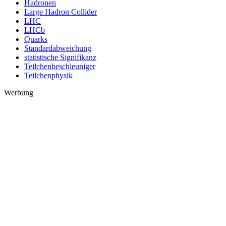
Hadronen
Large Hadron Collider
LHC
LHCb
Quarks
Standardabweichung
statistische Signifikanz
Teilchenbeschleuniger
Teilchenphysik
Werbung