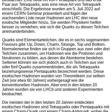
Paar aus Tetraquarks, was eine neue Art von Tetraquark
einschließt. Die Ergebnisse wurden am 5. Juli 2022 auf
einem CERN-Seminar präsentiert und fügen der
wachsenden Liste neuer Hadronen am LHC drei neue
exotische Mitglieder hinzu. Sie werden Physikern helfen
besser zu verstehen, wie sich die Quarks zu diesen Teilchen
aneinanderbinden.
Quarks sind Elementarteilchen, die es in sechs sogenannten
Flavours gibt: Up, Down, Charm, Strange, Top und Bottom.
Normalerweise finden sie sich in Gruppen aus zwei oder drei
Teilchen zusammen, um Hadronen wie die Protonen und
Neutronen zu bilden, aus denen die Atomkerne bestehen.
Seltener können sie sich jedoch auch in Teilchen aus vier
oder fünf Quarks zusammenbinden, die als Tetraquarks
beziehungsweise Pentaquarks bezeichnet werden. Diese
exotischen Hadronen wurden von Theoretikern zur selben
Zeit (vor etwa 60 Jahren) vorhergesagt wie die
konventionellen Hadronen. Aber erst in den letzten 20
Jahren wurden sie von LHCb und anderen Experimenten
beobachtet.
Die meisten der in den letzten 20 Jahren entdeckten
exotischen Hadronen sind Tetraquarks oder Pentaquarks mit
einem Charm-Quark und einem Charm-Antiquark, wobei die