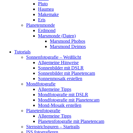
Pluto
Haumea
Makemake
Eris
Planetenmonde
Erdmond
Marsmonde (Daten)
Marsmond Phobos
Marsmond Deimos
Tutorials
Sonnenfotografie – Weißlicht
Allgemeine Hinweise
Sonnenbilder mit DSLR
Sonnenbilder mit Planetencam
Sonnenmosaik erstellen
Mondfotografie
Allgemeine Tipps
Mondfotografie mit DSLR
Mondfotografie mit Planetencam
Mond-Mosaik erstellen
Planetenfotografie
Allgemeine Tipps
Planetenfotografie mit Planetencam
Sternstrichspuren – Startrails
ISS fotografieren