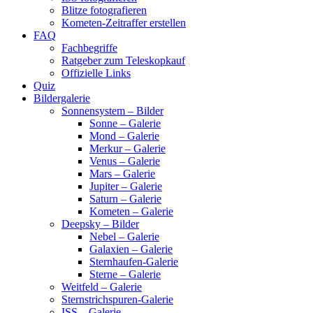
Blitze fotografieren
Kometen-Zeitraffer erstellen
FAQ
Fachbegriffe
Ratgeber zum Teleskopkauf
Offizielle Links
Quiz
Bildergalerie
Sonnensystem – Bilder
Sonne – Galerie
Mond – Galerie
Merkur – Galerie
Venus – Galerie
Mars – Galerie
Jupiter – Galerie
Saturn – Galerie
Kometen – Galerie
Deepsky – Bilder
Nebel – Galerie
Galaxien – Galerie
Sternhaufen-Galerie
Sterne – Galerie
Weitfeld – Galerie
Sternstrichspuren-Galerie
ISS – Galerie