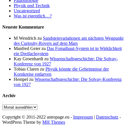
Paläontologie
Physik und Technik
Uncategorized
Was ist eigentlich…?
Neueste Kommentare
M Wendrich
zu
Sandsteinvariationen am nächsten Wegpunkt
des Curiosity-Rovers auf dem Mars
Manfred Geier
zu
Das Fomalhaut-System ist in Wirklichkeit
ein Dreifachsystem
Kay Groenhardt
zu
Wissenschaftsgeschichte: Die Solvay-
Konferenz von 1927
Tobias Claren
zu
Physik könnte die Geheimnisse der
Kornkreise entlarven
Hempel
zu
Wissenschaftsgeschichte: Die Solvay-Konferenz
von 1927
Archiv
Archiv
Copyright © 2011-2022 astropage.eu -
Impressum
|
Datenschutz
-
WordPress Theme by
MH Themes