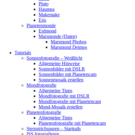
Pluto
Haumea
Makemake
Eris
Planetenmonde
Erdmond
Marsmonde (Daten)
Marsmond Phobos
Marsmond Deimos
Tutorials
Sonnenfotografie – Weißlicht
Allgemeine Hinweise
Sonnenbilder mit DSLR
Sonnenbilder mit Planetencam
Sonnenmosaik erstellen
Mondfotografie
Allgemeine Tipps
Mondfotografie mit DSLR
Mondfotografie mit Planetencam
Mond-Mosaik erstellen
Planetenfotografie
Allgemeine Tipps
Planetenfotografie mit Planetencam
Sternstrichspuren – Startrails
ISS fotografieren