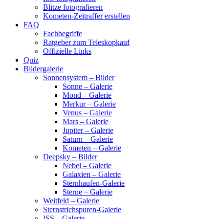
Blitze fotografieren
Kometen-Zeitraffer erstellen
FAQ
Fachbegriffe
Ratgeber zum Teleskopkauf
Offizielle Links
Quiz
Bildergalerie
Sonnensystem – Bilder
Sonne – Galerie
Mond – Galerie
Merkur – Galerie
Venus – Galerie
Mars – Galerie
Jupiter – Galerie
Saturn – Galerie
Kometen – Galerie
Deepsky – Bilder
Nebel – Galerie
Galaxien – Galerie
Sternhaufen-Galerie
Sterne – Galerie
Weitfeld – Galerie
Sternstrichspuren-Galerie
ISS – Galerie