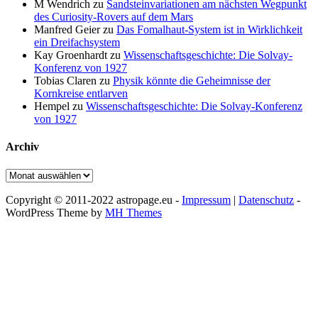
M Wendrich
zu
Sandsteinvariationen am nächsten Wegpunkt
des Curiosity-Rovers auf dem Mars
Manfred Geier
zu
Das Fomalhaut-System ist in Wirklichkeit
ein Dreifachsystem
Kay Groenhardt
zu
Wissenschaftsgeschichte: Die Solvay-
Konferenz von 1927
Tobias Claren
zu
Physik könnte die Geheimnisse der
Kornkreise entlarven
Hempel
zu
Wissenschaftsgeschichte: Die Solvay-Konferenz
von 1927
Archiv
Archiv
Copyright © 2011-2022 astropage.eu -
Impressum
|
Datenschutz
-
WordPress Theme by
MH Themes