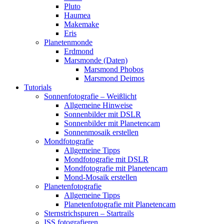
Pluto
Haumea
Makemake
Eris
Planetenmonde
Erdmond
Marsmonde (Daten)
Marsmond Phobos
Marsmond Deimos
Tutorials
Sonnenfotografie – Weißlicht
Allgemeine Hinweise
Sonnenbilder mit DSLR
Sonnenbilder mit Planetencam
Sonnenmosaik erstellen
Mondfotografie
Allgemeine Tipps
Mondfotografie mit DSLR
Mondfotografie mit Planetencam
Mond-Mosaik erstellen
Planetenfotografie
Allgemeine Tipps
Planetenfotografie mit Planetencam
Sternstrichspuren – Startrails
ISS fotografieren