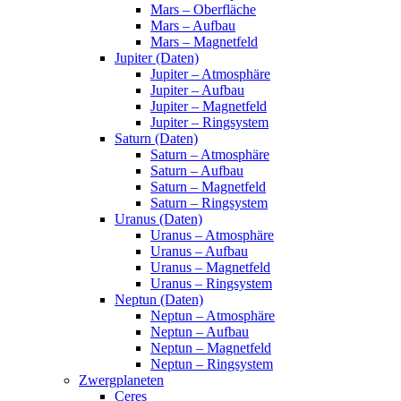
Mars – Oberfläche
Mars – Aufbau
Mars – Magnetfeld
Jupiter (Daten)
Jupiter – Atmosphäre
Jupiter – Aufbau
Jupiter – Magnetfeld
Jupiter – Ringsystem
Saturn (Daten)
Saturn – Atmosphäre
Saturn – Aufbau
Saturn – Magnetfeld
Saturn – Ringsystem
Uranus (Daten)
Uranus – Atmosphäre
Uranus – Aufbau
Uranus – Magnetfeld
Uranus – Ringsystem
Neptun (Daten)
Neptun – Atmosphäre
Neptun – Aufbau
Neptun – Magnetfeld
Neptun – Ringsystem
Zwergplaneten
Ceres