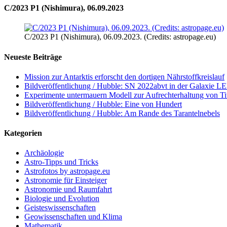
C/2023 P1 (Nishimura), 06.09.2023
C/2023 P1 (Nishimura), 06.09.2023. (Credits: astropage.eu)
Neueste Beiträge
Mission zur Antarktis erforscht den dortigen Nährstoffkreislauf
Bildveröffentlichung / Hubble: SN 2022abvt in der Galaxie 
Experimente untermauern Modell zur Aufrechterhaltung von T
Bildveröffentlichung / Hubble: Eine von Hundert
Bildveröffentlichung / Hubble: Am Rande des Tarantelnebels
Kategorien
Archäologie
Astro-Tipps und Tricks
Astrofotos by astropage.eu
Astronomie für Einsteiger
Astronomie und Raumfahrt
Biologie und Evolution
Geisteswissenschaften
Geowissenschaften und Klima
Mathematik