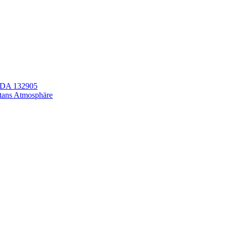
LEDA 132905
itans Atmosphäre