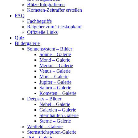
Blitze fotografieren
Kometen-Zeitraffer erstellen
FAQ
Fachbegriffe
Ratgeber zum Teleskopkauf
Offizielle Links
Quiz
Bildergalerie
Sonnensystem – Bilder
Sonne – Galerie
Mond – Galerie
Merkur – Galerie
Venus – Galerie
Mars – Galerie
Jupiter – Galerie
Saturn – Galerie
Kometen – Galerie
Deepsky – Bilder
Nebel – Galerie
Galaxien – Galerie
Sternhaufen-Galerie
Sterne – Galerie
Weitfeld – Galerie
Sternstrichspuren-Galerie
ISS – Galerie