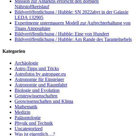
Mission zur Antarktis erforscht den dortigen
Nährstoffkreislauf
Bildveröffentlichung / Hubble: SN 2022abvt in der Galaxie
LEDA 132905
Experimente untermauern Modell zur Aufrechterhaltung von
Titans Atmosphäre
Bildveröffentlichung / Hubble: Eine von Hundert
Bildveröffentlichung / Hubble: Am Rande des Tarantelnebels
Kategorien
Archäologie
Astro-Tipps und Tricks
Astrofotos by astropage.eu
Astronomie für Einsteiger
Astronomie und Raumfahrt
Biologie und Evolution
Geisteswissenschaften
Geowissenschaften und Klima
Mathematik
Medizin
Paläontologie
Physik und Technik
Uncategorized
Was ist eigentlich…?