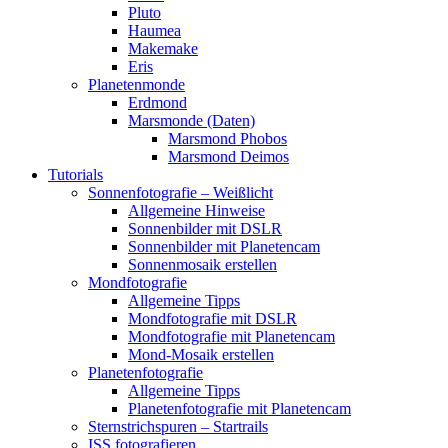
Pluto
Haumea
Makemake
Eris
Planetenmonde
Erdmond
Marsmonde (Daten)
Marsmond Phobos
Marsmond Deimos
Tutorials
Sonnenfotografie – Weißlicht
Allgemeine Hinweise
Sonnenbilder mit DSLR
Sonnenbilder mit Planetencam
Sonnenmosaik erstellen
Mondfotografie
Allgemeine Tipps
Mondfotografie mit DSLR
Mondfotografie mit Planetencam
Mond-Mosaik erstellen
Planetenfotografie
Allgemeine Tipps
Planetenfotografie mit Planetencam
Sternstrichspuren – Startrails
ISS fotografieren