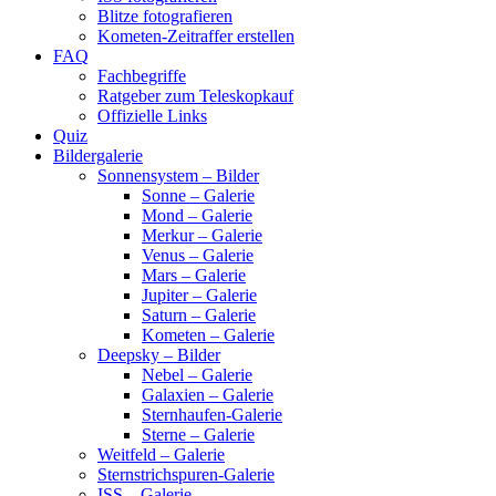
Blitze fotografieren
Kometen-Zeitraffer erstellen
FAQ
Fachbegriffe
Ratgeber zum Teleskopkauf
Offizielle Links
Quiz
Bildergalerie
Sonnensystem – Bilder
Sonne – Galerie
Mond – Galerie
Merkur – Galerie
Venus – Galerie
Mars – Galerie
Jupiter – Galerie
Saturn – Galerie
Kometen – Galerie
Deepsky – Bilder
Nebel – Galerie
Galaxien – Galerie
Sternhaufen-Galerie
Sterne – Galerie
Weitfeld – Galerie
Sternstrichspuren-Galerie
ISS – Galerie