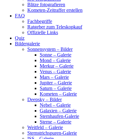
Blitze fotografieren
Kometen-Zeitraffer erstellen
FAQ
Fachbegriffe
Ratgeber zum Teleskopkauf
Offizielle Links
Quiz
Bildergalerie
Sonnensystem – Bilder
Sonne – Galerie
Mond – Galerie
Merkur – Galerie
Venus – Galerie
Mars – Galerie
Jupiter – Galerie
Saturn – Galerie
Kometen – Galerie
Deepsky – Bilder
Nebel – Galerie
Galaxien – Galerie
Sternhaufen-Galerie
Sterne – Galerie
Weitfeld – Galerie
Sternstrichspuren-Galerie
ISS – Galerie