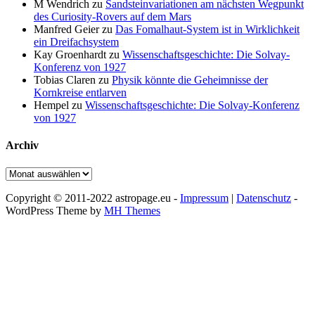
M Wendrich
zu
Sandsteinvariationen am nächsten Wegpunkt
des Curiosity-Rovers auf dem Mars
Manfred Geier
zu
Das Fomalhaut-System ist in Wirklichkeit
ein Dreifachsystem
Kay Groenhardt
zu
Wissenschaftsgeschichte: Die Solvay-
Konferenz von 1927
Tobias Claren
zu
Physik könnte die Geheimnisse der
Kornkreise entlarven
Hempel
zu
Wissenschaftsgeschichte: Die Solvay-Konferenz
von 1927
Archiv
Archiv
Copyright © 2011-2022 astropage.eu -
Impressum
|
Datenschutz
-
WordPress Theme by
MH Themes