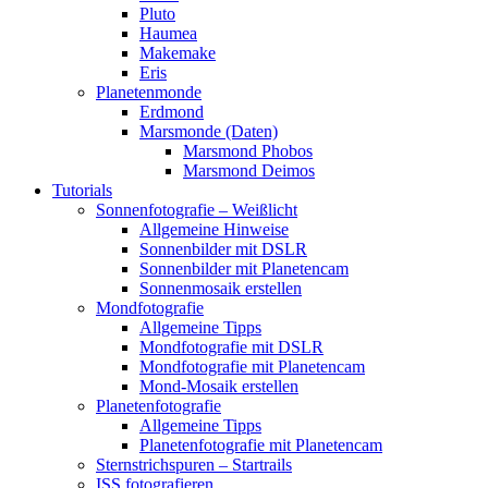
Pluto
Haumea
Makemake
Eris
Planetenmonde
Erdmond
Marsmonde (Daten)
Marsmond Phobos
Marsmond Deimos
Tutorials
Sonnenfotografie – Weißlicht
Allgemeine Hinweise
Sonnenbilder mit DSLR
Sonnenbilder mit Planetencam
Sonnenmosaik erstellen
Mondfotografie
Allgemeine Tipps
Mondfotografie mit DSLR
Mondfotografie mit Planetencam
Mond-Mosaik erstellen
Planetenfotografie
Allgemeine Tipps
Planetenfotografie mit Planetencam
Sternstrichspuren – Startrails
ISS fotografieren