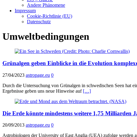
Andere Phänomene
Impressum
Cookie-Richtlinie (EU)
Datenschutz
Umweltbedingungen
Grünalgen geben Einblicke in die Evolution komplex
27/04/2023
astropage.eu
0
Durch die Untersuchung von Grünalgen in schwedischen Seen hat ein
Ergebnisse geben uns neue Hinweise auf
[…]
Die Erde könnte mindestens weitere 1,75 Milliarden 
20/09/2013
astropage.eu
0
Astrobiologen der University of East Anglia (UEA) zufolge werden a