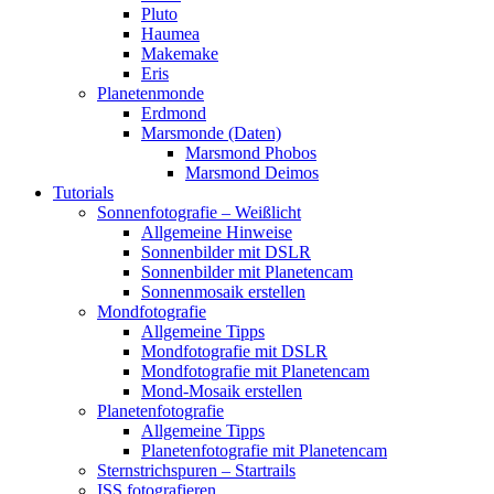
Pluto
Haumea
Makemake
Eris
Planetenmonde
Erdmond
Marsmonde (Daten)
Marsmond Phobos
Marsmond Deimos
Tutorials
Sonnenfotografie – Weißlicht
Allgemeine Hinweise
Sonnenbilder mit DSLR
Sonnenbilder mit Planetencam
Sonnenmosaik erstellen
Mondfotografie
Allgemeine Tipps
Mondfotografie mit DSLR
Mondfotografie mit Planetencam
Mond-Mosaik erstellen
Planetenfotografie
Allgemeine Tipps
Planetenfotografie mit Planetencam
Sternstrichspuren – Startrails
ISS fotografieren