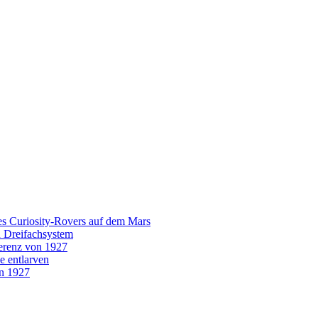
es Curiosity-Rovers auf dem Mars
n Dreifachsystem
erenz von 1927
e entlarven
on 1927