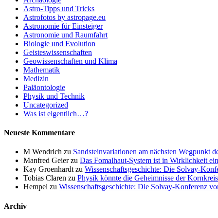
Astro-Tipps und Tricks
Astrofotos by astropage.eu
Astronomie für Einsteiger
Astronomie und Raumfahrt
Biologie und Evolution
Geisteswissenschaften
Geowissenschaften und Klima
Mathematik
Medizin
Paläontologie
Physik und Technik
Uncategorized
Was ist eigentlich…?
Neueste Kommentare
M Wendrich
zu
Sandsteinvariationen am nächsten Wegpunkt d
Manfred Geier
zu
Das Fomalhaut-System ist in Wirklichkeit ei
Kay Groenhardt
zu
Wissenschaftsgeschichte: Die Solvay-Konf
Tobias Claren
zu
Physik könnte die Geheimnisse der Kornkreis
Hempel
zu
Wissenschaftsgeschichte: Die Solvay-Konferenz v
Archiv