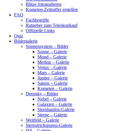
Blitze fotografieren
Kometen-Zeitraffer erstellen
FAQ
Fachbegriffe
Ratgeber zum Teleskopkauf
Offizielle Links
Quiz
Bildergalerie
Sonnensystem – Bilder
Sonne – Galerie
Mond – Galerie
Merkur – Galerie
Venus – Galerie
Mars – Galerie
Jupiter – Galerie
Saturn – Galerie
Kometen – Galerie
Deepsky – Bilder
Nebel – Galerie
Galaxien – Galerie
Sternhaufen-Galerie
Sterne – Galerie
Weitfeld – Galerie
Sternstrichspuren-Galerie
ISS – Galerie