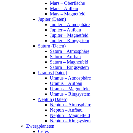
Mars – Oberfläche
Mars – Aufbau
Mars – Magnetfeld
Jupiter (Daten)
Jupiter – Atmosphäre
Jupiter – Aufbau
Jupiter – Magnetfeld
Jupiter – Ringsystem
Saturn (Daten)
Saturn – Atmosphäre
Saturn – Aufbau
Saturn – Magnetfeld
Saturn – Ringsystem
Uranus (Daten)
Uranus – Atmosphäre
Uranus – Aufbau
Uranus – Magnetfeld
Uranus – Ringsystem
Neptun (Daten)
Neptun – Atmosphäre
Neptun – Aufbau
Neptun – Magnetfeld
Neptun – Ringsystem
Zwergplaneten
Ceres