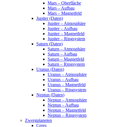
Mars – Oberfläche
Mars – Aufbau
Mars – Magnetfeld
Jupiter (Daten)
Jupiter – Atmosphäre
Jupiter – Aufbau
Jupiter – Magnetfeld
Jupiter – Ringsystem
Saturn (Daten)
Saturn – Atmosphäre
Saturn – Aufbau
Saturn – Magnetfeld
Saturn – Ringsystem
Uranus (Daten)
Uranus – Atmosphäre
Uranus – Aufbau
Uranus – Magnetfeld
Uranus – Ringsystem
Neptun (Daten)
Neptun – Atmosphäre
Neptun – Aufbau
Neptun – Magnetfeld
Neptun – Ringsystem
Zwergplaneten
Ceres