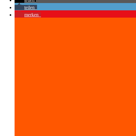
teilen
teilen
merken