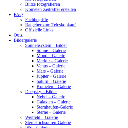
Blitze fotografieren
Kometen-Zeitraffer erstellen
FAQ
Fachbegriffe
Ratgeber zum Teleskopkauf
Offizielle Links
Quiz
Bildergalerie
Sonnensystem – Bilder
Sonne – Galerie
Mond – Galerie
Merkur – Galerie
Venus – Galerie
Mars – Galerie
Jupiter – Galerie
Saturn – Galerie
Kometen – Galerie
Deepsky – Bilder
Nebel – Galerie
Galaxien – Galerie
Sternhaufen-Galerie
Sterne – Galerie
Weitfeld – Galerie
Sternstrichspuren-Galerie
ISS – Galerie