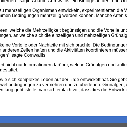
ntfernen“, sagte Charlie Cornwallis, ein Biologe an der Lund Uni
zu mehrzelligen Organismen entwickeln, experimentierten die 
bestimmen Bedingungen mehrzellig werden können. Manche Arten
en, welche die Mehrzelligkeit begünstigen und die Vorteile und
bungen, an welche sich die einzelligen und mehrzelligen Grün
eine Vorteile oder Nachteile mit sich brachte. Die Bedingungen
 anderen Zellen haften und die Aktivitäten koordinieren müssen.
gen“, sagte Cornwallis.
t nicht nur Informationen darüber, welche Grünalgen dort auftr
gestaltet.
ie sich komplexes Leben auf der Erde entwickelt hat. Sie gebe
weltbedingungen zu vermehren und zu überleben: Grünalgen, di
ntlang geht, stelle man sich einfach vor, dass dies die Entwick