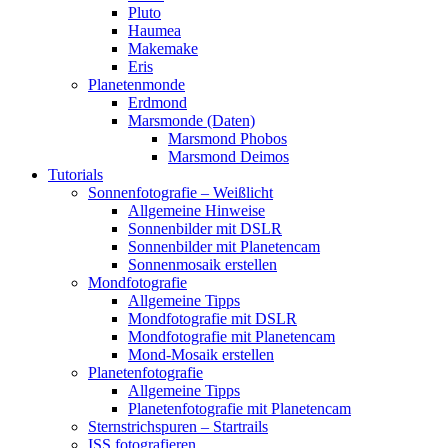
Pluto
Haumea
Makemake
Eris
Planetenmonde
Erdmond
Marsmonde (Daten)
Marsmond Phobos
Marsmond Deimos
Tutorials
Sonnenfotografie – Weißlicht
Allgemeine Hinweise
Sonnenbilder mit DSLR
Sonnenbilder mit Planetencam
Sonnenmosaik erstellen
Mondfotografie
Allgemeine Tipps
Mondfotografie mit DSLR
Mondfotografie mit Planetencam
Mond-Mosaik erstellen
Planetenfotografie
Allgemeine Tipps
Planetenfotografie mit Planetencam
Sternstrichspuren – Startrails
ISS fotografieren