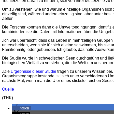
Tochterzellen daran zu hindern, sich von ihrer Mutterzelle zu e
Um zu verstehen, wie und warum einzellige Organismen sich 
einzellig sind, während andere einzellig sind, aber unter 
Zellen.
Die Forscher konnten dann die Umweltbedingungen identifizier
kombinierten sie die Daten mit Informationen über die Umge
„Ich war überrascht, dass das Leben in mehrzelligen Gruppen k
unterscheiden, wenn sie für sich alleine schwimmen, bis sie an
Familienmitglieder gebunden. Ich glaube, das hätte Auswirkun
Die Studie wurde in schwedischen Seen durchgeführt und liefer
biologischen Vielfalt zu verstehen, die die Welt um uns herum 
„Die
Ergebnisse dieser Studie
tragen zu unserem Wissen bei, w
Organismengruppe imstande ist, sich unter verschiedenen Um
nächste Mal, wenn man die Ufer eines stickstoffreichen Sees e
Quelle
(THK)
teilen