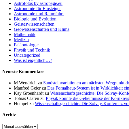
Astrofotos by astropage.eu
Astronomie für Einsteiger
Astronomie und Raumfahrt
Biologie und Evolution
Geisteswissenschaften
Geowissenschaften und Klima
Mathematik
Medizin
Paläontologie
Physik und Technik
Uncategorized
Was ist eigentlich…?
Neueste Kommentare
M Wendrich
zu
Sandsteinvariationen am nächsten Wegpunkt d
Manfred Geier
zu
Das Fomalhaut-System ist in Wirklichkeit ei
Kay Groenhardt
zu
Wissenschaftsgeschichte: Die Solvay-Konf
Tobias Claren
zu
Physik könnte die Geheimnisse der Kornkreis
Hempel
zu
Wissenschaftsgeschichte: Die Solvay-Konferenz v
Archiv
Archiv