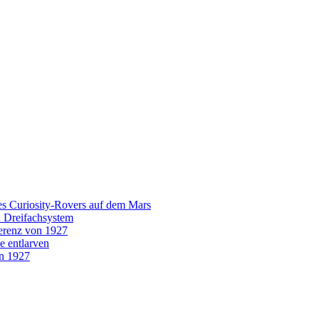
es Curiosity-Rovers auf dem Mars
n Dreifachsystem
erenz von 1927
e entlarven
on 1927