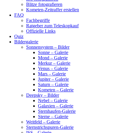
Blitze fotografieren
Kometen-Zeitraffer erstellen
FAQ
Fachbegriffe
Ratgeber zum Teleskopkauf
Offizielle Links
Quiz
Bildergalerie
Sonnensystem – Bilder
Sonne – Galerie
Mond – Galerie
Merkur – Galerie
Venus – Galerie
Mars – Galerie
Jupiter – Galerie
Saturn – Galerie
Kometen – Galerie
Deepsky – Bilder
Nebel – Galerie
Galaxien – Galerie
Sternhaufen-Galerie
Sterne – Galerie
Weitfeld – Galerie
Sternstrichspuren-Galerie
ISS – Galerie