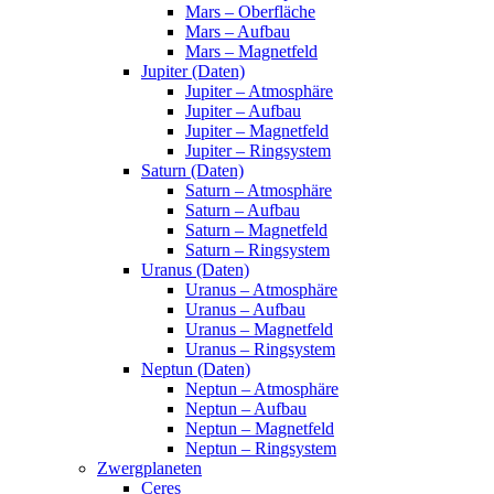
Mars – Oberfläche
Mars – Aufbau
Mars – Magnetfeld
Jupiter (Daten)
Jupiter – Atmosphäre
Jupiter – Aufbau
Jupiter – Magnetfeld
Jupiter – Ringsystem
Saturn (Daten)
Saturn – Atmosphäre
Saturn – Aufbau
Saturn – Magnetfeld
Saturn – Ringsystem
Uranus (Daten)
Uranus – Atmosphäre
Uranus – Aufbau
Uranus – Magnetfeld
Uranus – Ringsystem
Neptun (Daten)
Neptun – Atmosphäre
Neptun – Aufbau
Neptun – Magnetfeld
Neptun – Ringsystem
Zwergplaneten
Ceres