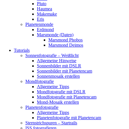
Pluto
Haumea
Makemake
Eris
Planetenmonde
Erdmond
Marsmonde (Daten)
Marsmond Phobos
Marsmond Deimos
Tutorials
Sonnenfotografie – Weißlicht
Allgemeine Hinweise
Sonnenbilder mit DSLR
Sonnenbilder mit Planetencam
Sonnenmosaik erstellen
Mondfotografie
Allgemeine Tipps
Mondfotografie mit DSLR
Mondfotografie mit Planetencam
Mond-Mosaik erstellen
Planetenfotografie
Allgemeine Tipps
Planetenfotografie mit Planetencam
Sternstrichspuren – Startrails
ISS fotografieren