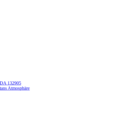
LEDA 132905
itans Atmosphäre