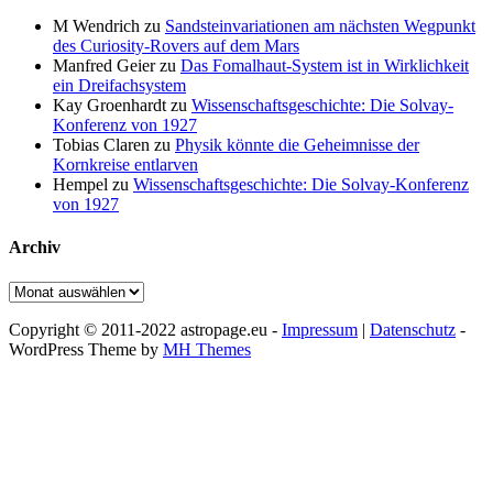
M Wendrich
zu
Sandsteinvariationen am nächsten Wegpunkt
des Curiosity-Rovers auf dem Mars
Manfred Geier
zu
Das Fomalhaut-System ist in Wirklichkeit
ein Dreifachsystem
Kay Groenhardt
zu
Wissenschaftsgeschichte: Die Solvay-
Konferenz von 1927
Tobias Claren
zu
Physik könnte die Geheimnisse der
Kornkreise entlarven
Hempel
zu
Wissenschaftsgeschichte: Die Solvay-Konferenz
von 1927
Archiv
Archiv
Copyright © 2011-2022 astropage.eu -
Impressum
|
Datenschutz
-
WordPress Theme by
MH Themes