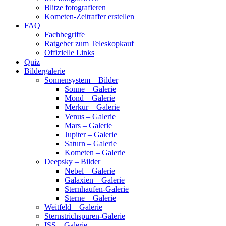
Blitze fotografieren
Kometen-Zeitraffer erstellen
FAQ
Fachbegriffe
Ratgeber zum Teleskopkauf
Offizielle Links
Quiz
Bildergalerie
Sonnensystem – Bilder
Sonne – Galerie
Mond – Galerie
Merkur – Galerie
Venus – Galerie
Mars – Galerie
Jupiter – Galerie
Saturn – Galerie
Kometen – Galerie
Deepsky – Bilder
Nebel – Galerie
Galaxien – Galerie
Sternhaufen-Galerie
Sterne – Galerie
Weitfeld – Galerie
Sternstrichspuren-Galerie
ISS – Galerie