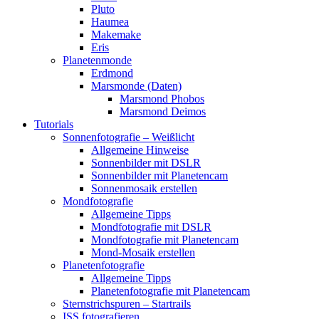
Pluto
Haumea
Makemake
Eris
Planetenmonde
Erdmond
Marsmonde (Daten)
Marsmond Phobos
Marsmond Deimos
Tutorials
Sonnenfotografie – Weißlicht
Allgemeine Hinweise
Sonnenbilder mit DSLR
Sonnenbilder mit Planetencam
Sonnenmosaik erstellen
Mondfotografie
Allgemeine Tipps
Mondfotografie mit DSLR
Mondfotografie mit Planetencam
Mond-Mosaik erstellen
Planetenfotografie
Allgemeine Tipps
Planetenfotografie mit Planetencam
Sternstrichspuren – Startrails
ISS fotografieren