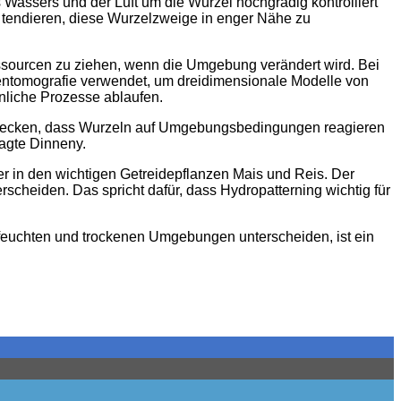
assers und der Luft um die Wurzel hochgradig kontrolliert
u tendieren, diese Wurzelzweige in enger Nähe zu
ressourcen zu ziehen, wenn die Umgebung verändert wird. Bei
entomografie verwendet, um dreidimensionale Modelle von
nliche Prozesse ablaufen.
 entdecken, dass Wurzeln auf Umgebungsbedingungen reagieren
sagte Dinneny.
 in den wichtigen Getreidepflanzen Mais und Reis. Der
rscheiden. Das spricht dafür, dass Hydropatterning wichtig für
 feuchten und trockenen Umgebungen unterscheiden, ist ein