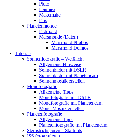
Pluto
Haumea
Makemake
Eris
Planetenmonde
Erdmond
Marsmonde (Daten)
Marsmond Phobos
Marsmond Deimos
Tutorials
Sonnenfotografie – Weißlicht
Allgemeine Hinweise
Sonnenbilder mit DSLR
Sonnenbilder mit Planetencam
Sonnenmosaik erstellen
Mondfotografie
Allgemeine Tipps
Mondfotografie mit DSLR
Mondfotografie mit Planetencam
Mond-Mosaik erstellen
Planetenfotografie
Allgemeine Tipps
Planetenfotografie mit Planetencam
Sternstrichspuren – Startrails
ISS fotografieren