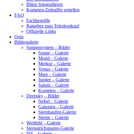
Blitze fotografieren
Kometen-Zeitraffer erstellen
FAQ
Fachbegriffe
Ratgeber zum Teleskopkauf
Offizielle Links
Quiz
Bildergalerie
Sonnensystem – Bilder
Sonne – Galerie
Mond – Galerie
Merkur – Galerie
Venus – Galerie
Mars – Galerie
Jupiter – Galerie
Saturn – Galerie
Kometen – Galerie
Deepsky – Bilder
Nebel – Galerie
Galaxien – Galerie
Sternhaufen-Galerie
Sterne – Galerie
Weitfeld – Galerie
Sternstrichspuren-Galerie
ISS – Galerie