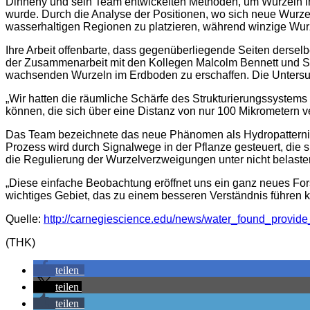
Dinneny und sein Team entwickelten Methoden, um Wurzeln in
wurde. Durch die Analyse der Positionen, wo sich neue Wurzel
wasserhaltigen Regionen zu platzieren, während winzige Wurze
Ihre Arbeit offenbarte, dass gegenüberliegende Seiten dersel
der Zusammenarbeit mit den Kollegen Malcolm Bennett und S
wachsenden Wurzeln im Erdboden zu erschaffen. Die Untersuc
„Wir hatten die räumliche Schärfe des Strukturierungssystem
können, die sich über eine Distanz von nur 100 Mikrometern v
Das Team bezeichnete das neue Phänomen als Hydropatterning
Prozess wird durch Signalwege in der Pflanze gesteuert, die s
die Regulierung der Wurzelverzweigungen unter nicht belas
„Diese einfache Beobachtung eröffnet uns ein ganz neues Fo
wichtiges Gebiet, das zu einem besseren Verständnis führen k
Quelle:
http://carnegiescience.edu/news/water_found_provide_
(THK)
teilen
teilen
teilen