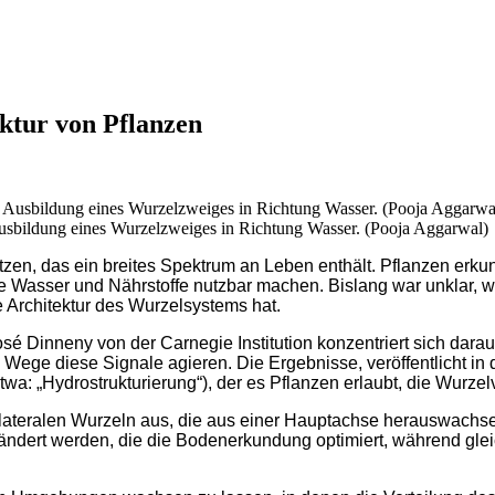
ektur von Pflanzen
 Ausbildung eines Wurzelzweiges in Richtung Wasser. (Pooja Aggarwal)
tzen, das ein breites Spektrum an Leben enthält. Pflanzen er
e Wasser und Nährstoffe nutzbar machen. Bislang war unklar
 Architektur des Wurzelsystems hat.
é Dinneny von der Carnegie Institution konzentriert sich dara
 Wege diese Signale agieren. Die Ergebnisse, veröffentlicht in
a: „Hydrostrukturierung“), der es Pflanzen erlaubt, die Wurze
ateralen Wurzeln aus, die aus einer Hauptachse herauswachsen.
erändert werden, die die Bodenerkundung optimiert, während g