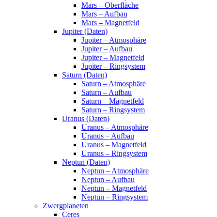
Mars – Oberfläche
Mars – Aufbau
Mars – Magnetfeld
Jupiter (Daten)
Jupiter – Atmosphäre
Jupiter – Aufbau
Jupiter – Magnetfeld
Jupiter – Ringsystem
Saturn (Daten)
Saturn – Atmosphäre
Saturn – Aufbau
Saturn – Magnetfeld
Saturn – Ringsystem
Uranus (Daten)
Uranus – Atmosphäre
Uranus – Aufbau
Uranus – Magnetfeld
Uranus – Ringsystem
Neptun (Daten)
Neptun – Atmosphäre
Neptun – Aufbau
Neptun – Magnetfeld
Neptun – Ringsystem
Zwergplaneten
Ceres