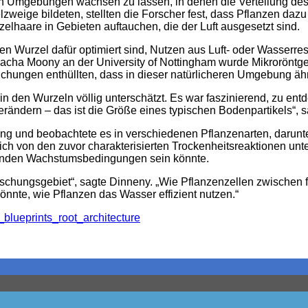
 Umgebungen wachsen zu lassen, in denen die Verteilung des W
zweige bildeten, stellten die Forscher fest, dass Pflanzen daz
lhaare in Gebieten auftauchen, die der Luft ausgesetzt sind.
ben Wurzel dafür optimiert sind, Nutzen aus Luft- oder Wasser
acha Moony an der University of Nottingham wurde Mikroröntg
hungen enthüllten, dass in dieser natürlicheren Umgebung äh
s in den Wurzeln völlig unterschätzt. Es war faszinierend, zu
erändern – das ist die Größe eines typischen Bodenpartikels“, 
 und beobachtete es in verschiedenen Pflanzenarten, darunter
ich von den zuvor charakterisierten Trockenheitsreaktionen unte
tenden Wachstumsbedingungen sein könnte.
rschungsgebiet“, sagte Dinneny. „Wie Pflanzenzellen zwischen
önnte, wie Pflanzen das Wasser effizient nutzen.“
blueprints_root_architecture