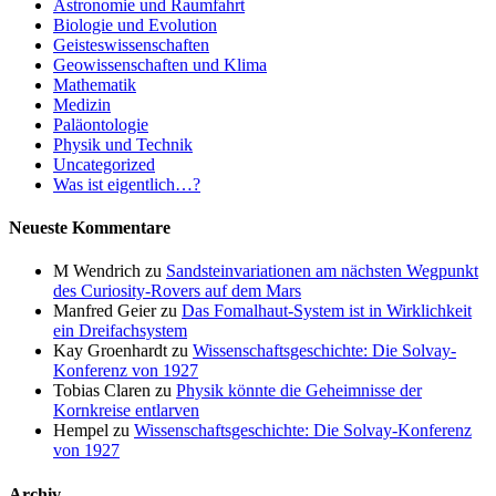
Astronomie und Raumfahrt
Biologie und Evolution
Geisteswissenschaften
Geowissenschaften und Klima
Mathematik
Medizin
Paläontologie
Physik und Technik
Uncategorized
Was ist eigentlich…?
Neueste Kommentare
M Wendrich
zu
Sandsteinvariationen am nächsten Wegpunkt
des Curiosity-Rovers auf dem Mars
Manfred Geier
zu
Das Fomalhaut-System ist in Wirklichkeit
ein Dreifachsystem
Kay Groenhardt
zu
Wissenschaftsgeschichte: Die Solvay-
Konferenz von 1927
Tobias Claren
zu
Physik könnte die Geheimnisse der
Kornkreise entlarven
Hempel
zu
Wissenschaftsgeschichte: Die Solvay-Konferenz
von 1927
Archiv