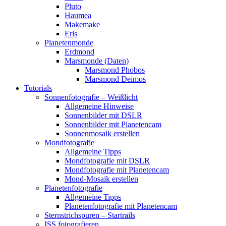
Pluto
Haumea
Makemake
Eris
Planetenmonde
Erdmond
Marsmonde (Daten)
Marsmond Phobos
Marsmond Deimos
Tutorials
Sonnenfotografie – Weißlicht
Allgemeine Hinweise
Sonnenbilder mit DSLR
Sonnenbilder mit Planetencam
Sonnenmosaik erstellen
Mondfotografie
Allgemeine Tipps
Mondfotografie mit DSLR
Mondfotografie mit Planetencam
Mond-Mosaik erstellen
Planetenfotografie
Allgemeine Tipps
Planetenfotografie mit Planetencam
Sternstrichspuren – Startrails
ISS fotografieren