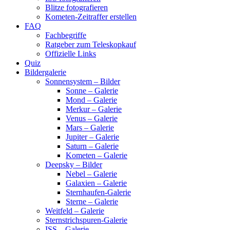
Blitze fotografieren
Kometen-Zeitraffer erstellen
FAQ
Fachbegriffe
Ratgeber zum Teleskopkauf
Offizielle Links
Quiz
Bildergalerie
Sonnensystem – Bilder
Sonne – Galerie
Mond – Galerie
Merkur – Galerie
Venus – Galerie
Mars – Galerie
Jupiter – Galerie
Saturn – Galerie
Kometen – Galerie
Deepsky – Bilder
Nebel – Galerie
Galaxien – Galerie
Sternhaufen-Galerie
Sterne – Galerie
Weitfeld – Galerie
Sternstrichspuren-Galerie
ISS – Galerie