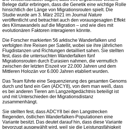
Belege dafür erbringen, dass die Genetik eine wichtige Rolle
hinsichtlich der Länge von Migrationsrouten spielt. Die
Studie wurde am 3. März 2021 im Journal
Nature
veröffentlicht und betrachtet auch den vorausgesagten Effekt
des Klimawandels auf die Migration – und wie dies mit
evolutionären Faktoren interagieren könnte.
Die Forscher markierten 56 arktische Wanderfalken und
verfolgten ihre Reisen per Satellit, wobei sie ihre jährlichen
Flugdistanzen und Richtungen detailliert sahen. Sie stellten
fest, dass die untersuchten Wanderfalken fünf
Migrationsrouten durch Eurasien nahmen, die vermutlich
zwischen der letzten Eiszeit vor 22.000 Jahren und dem
Mittleren Holozän vor 6.000 Jahren etabliert wurden.
Das Team führte eine Sequenzierung des gesamten Genoms
durch und fand ein Gen (ADCY8), von dem man weiß, dass
es bei anderen Tieren am Langzeitgedächtnis beteiligt ist
und mit Unterschieden der Migrationsdistanz
zusammenhängt.
Sie stellten fest, dass ADCY8 bei den Langstrecken
fliegenden, östlichen Wanderfalken-Populationen eine
Variante besitzt. Das deutet darauf hin, dass diese Variante
bevorzugt ausgewählt wird, weil sie die Leistungsfähigkeit