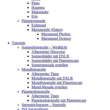
Pluto
Haumea
Makemake
Eris
Planetenmonde
Erdmond
Marsmonde (Daten)
Marsmond Phobos
Marsmond Deimos
Tutorials
Sonnenfotografie – Weißlicht
Allgemeine Hinweise
Sonnenbilder mit DSLR
Sonnenbilder mit Planetencam
Sonnenmosaik erstellen
Mondfotografie
Allgemeine Tipps
Mondfotografie mit DSLR
Mondfotografie mit Planetencam
Mond-Mosaik erstellen
Planetenfotografie
Allgemeine Tipps
Planetenfotografie mit Planetencam
Sternstrichspuren – Startrails
ISS fotografieren