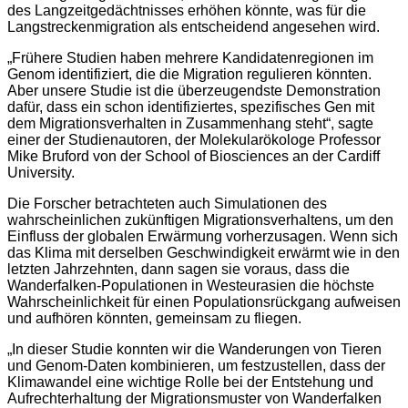
des Langzeitgedächtnisses erhöhen könnte, was für die
Langstreckenmigration als entscheidend angesehen wird.
„Frühere Studien haben mehrere Kandidatenregionen im
Genom identifiziert, die die Migration regulieren könnten.
Aber unsere Studie ist die überzeugendste Demonstration
dafür, dass ein schon identifiziertes, spezifisches Gen mit
dem Migrationsverhalten in Zusammenhang steht“, sagte
einer der Studienautoren, der Molekularökologe Professor
Mike Bruford von der School of Biosciences an der Cardiff
University.
Die Forscher betrachteten auch Simulationen des
wahrscheinlichen zukünftigen Migrationsverhaltens, um den
Einfluss der globalen Erwärmung vorherzusagen. Wenn sich
das Klima mit derselben Geschwindigkeit erwärmt wie in den
letzten Jahrzehnten, dann sagen sie voraus, dass die
Wanderfalken-Populationen in Westeurasien die höchste
Wahrscheinlichkeit für einen Populationsrückgang aufweisen
und aufhören könnten, gemeinsam zu fliegen.
„In dieser Studie konnten wir die Wanderungen von Tieren
und Genom-Daten kombinieren, um festzustellen, dass der
Klimawandel eine wichtige Rolle bei der Entstehung und
Aufrechterhaltung der Migrationsmuster von Wanderfalken