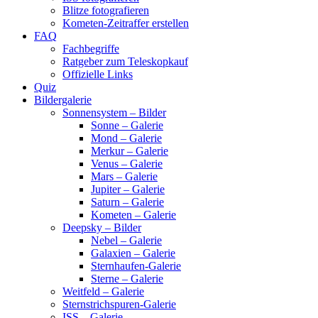
Blitze fotografieren
Kometen-Zeitraffer erstellen
FAQ
Fachbegriffe
Ratgeber zum Teleskopkauf
Offizielle Links
Quiz
Bildergalerie
Sonnensystem – Bilder
Sonne – Galerie
Mond – Galerie
Merkur – Galerie
Venus – Galerie
Mars – Galerie
Jupiter – Galerie
Saturn – Galerie
Kometen – Galerie
Deepsky – Bilder
Nebel – Galerie
Galaxien – Galerie
Sternhaufen-Galerie
Sterne – Galerie
Weitfeld – Galerie
Sternstrichspuren-Galerie
ISS – Galerie