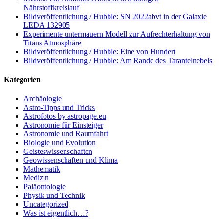
Nährstoffkreislauf
Bildveröffentlichung / Hubble: SN 2022abvt in der Galaxie
LEDA 132905
Experimente untermauern Modell zur Aufrechterhaltung von
Titans Atmosphäre
Bildveröffentlichung / Hubble: Eine von Hundert
Bildveröffentlichung / Hubble: Am Rande des Tarantelnebels
Kategorien
Archäologie
Astro-Tipps und Tricks
Astrofotos by astropage.eu
Astronomie für Einsteiger
Astronomie und Raumfahrt
Biologie und Evolution
Geisteswissenschaften
Geowissenschaften und Klima
Mathematik
Medizin
Paläontologie
Physik und Technik
Uncategorized
Was ist eigentlich…?