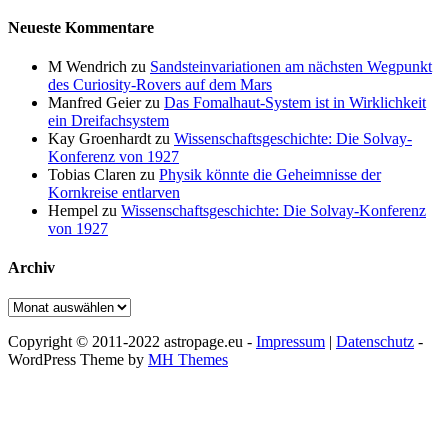
Neueste Kommentare
M Wendrich
zu
Sandsteinvariationen am nächsten Wegpunkt
des Curiosity-Rovers auf dem Mars
Manfred Geier
zu
Das Fomalhaut-System ist in Wirklichkeit
ein Dreifachsystem
Kay Groenhardt
zu
Wissenschaftsgeschichte: Die Solvay-
Konferenz von 1927
Tobias Claren
zu
Physik könnte die Geheimnisse der
Kornkreise entlarven
Hempel
zu
Wissenschaftsgeschichte: Die Solvay-Konferenz
von 1927
Archiv
Archiv
Copyright © 2011-2022 astropage.eu -
Impressum
|
Datenschutz
-
WordPress Theme by
MH Themes