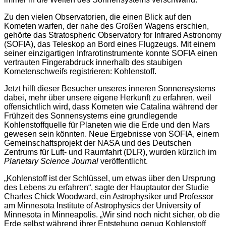
Zu den vielen Observatorien, die einen Blick auf den
Kometen warfen, der nahe des Großen Wagens erschien,
gehörte das Stratospheric Observatory for Infrared Astronomy
(SOFIA), das Teleskop an Bord eines Flugzeugs. Mit einem
seiner einzigartigen Infrarotinstrumente konnte SOFIA einen
vertrauten Fingerabdruck innerhalb des staubigen
Kometenschweifs registrieren: Kohlenstoff.
Jetzt hilft dieser Besucher unseres inneren Sonnensystems
dabei, mehr über unsere eigene Herkunft zu erfahren, weil
offensichtlich wird, dass Kometen wie Catalina während der
Frühzeit des Sonnensystems eine grundlegende
Kohlenstoffquelle für Planeten wie die Erde und den Mars
gewesen sein könnten. Neue Ergebnisse von SOFIA, einem
Gemeinschaftsprojekt der NASA und des Deutschen
Zentrums für Luft- und Raumfahrt (DLR), wurden kürzlich im
Planetary Science Journal
veröffentlicht.
„Kohlenstoff ist der Schlüssel, um etwas über den Ursprung
des Lebens zu erfahren“, sagte der Hauptautor der Studie
Charles Chick Woodward, ein Astrophysiker und Professor
am Minnesota Institute of Astrophysics der University of
Minnesota in Minneapolis. „Wir sind noch nicht sicher, ob die
Erde selbst während ihrer Entstehung genug Kohlenstoff