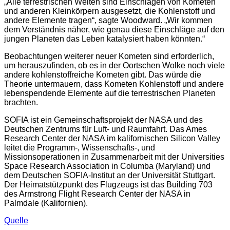
„Alle terrestrischen Welten sind Einschlägen von Kometen
und anderen Kleinkörpern ausgesetzt, die Kohlenstoff und
andere Elemente tragen“, sagte Woodward. „Wir kommen
dem Verständnis näher, wie genau diese Einschläge auf den
jungen Planeten das Leben katalysiert haben könnten.“
Beobachtungen weiterer neuer Kometen sind erforderlich,
um herauszufinden, ob es in der Oortschen Wolke noch viele
andere kohlenstoffreiche Kometen gibt. Das würde die
Theorie untermauern, dass Kometen Kohlenstoff und andere
lebenspendende Elemente auf die terrestrischen Planeten
brachten.
SOFIA ist ein Gemeinschaftsprojekt der NASA und des
Deutschen Zentrums für Luft- und Raumfahrt. Das Ames
Research Center der NASA im kalifornischen Silicon Valley
leitet die Programm-, Wissenschafts-, und
Missionsoperationen in Zusammenarbeit mit der Universities
Space Research Association in Columba (Maryland) und
dem Deutschen SOFIA-Institut an der Universität Stuttgart.
Der Heimatstützpunkt des Flugzeugs ist das Building 703
des Armstrong Flight Research Center der NASA in
Palmdale (Kalifornien).
Quelle