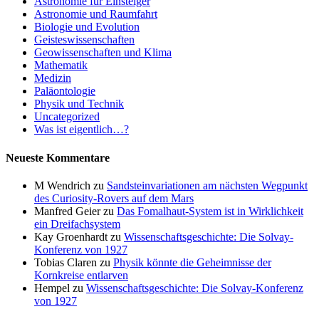
Astronomie für Einsteiger
Astronomie und Raumfahrt
Biologie und Evolution
Geisteswissenschaften
Geowissenschaften und Klima
Mathematik
Medizin
Paläontologie
Physik und Technik
Uncategorized
Was ist eigentlich…?
Neueste Kommentare
M Wendrich
zu
Sandsteinvariationen am nächsten Wegpunkt
des Curiosity-Rovers auf dem Mars
Manfred Geier
zu
Das Fomalhaut-System ist in Wirklichkeit
ein Dreifachsystem
Kay Groenhardt
zu
Wissenschaftsgeschichte: Die Solvay-
Konferenz von 1927
Tobias Claren
zu
Physik könnte die Geheimnisse der
Kornkreise entlarven
Hempel
zu
Wissenschaftsgeschichte: Die Solvay-Konferenz
von 1927