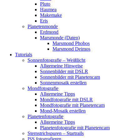
Pluto
Haumea
Makemake
Eris
Planetenmonde
Erdmond
Marsmonde (Daten)
Marsmond Phobos
Marsmond Deimos
Tutorials
Sonnenfotografie – Weißlicht
Allgemeine Hinweise
Sonnenbilder mit DSLR
Sonnenbilder mit Planetencam
Sonnenmosaik erstellen
Mondfotografie
Allgemeine Tipps
Mondfotografie mit DSLR
Mondfotografie mit Planetencam
Mond-Mosaik erstellen
Planetenfotografie
Allgemeine Tipps
Planetenfotografie mit Planetencam
Sternstrichspuren – Startrails
ISS fotografieren