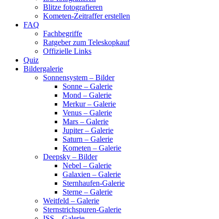
Blitze fotografieren
Kometen-Zeitraffer erstellen
FAQ
Fachbegriffe
Ratgeber zum Teleskopkauf
Offizielle Links
Quiz
Bildergalerie
Sonnensystem – Bilder
Sonne – Galerie
Mond – Galerie
Merkur – Galerie
Venus – Galerie
Mars – Galerie
Jupiter – Galerie
Saturn – Galerie
Kometen – Galerie
Deepsky – Bilder
Nebel – Galerie
Galaxien – Galerie
Sternhaufen-Galerie
Sterne – Galerie
Weitfeld – Galerie
Sternstrichspuren-Galerie
ISS – Galerie