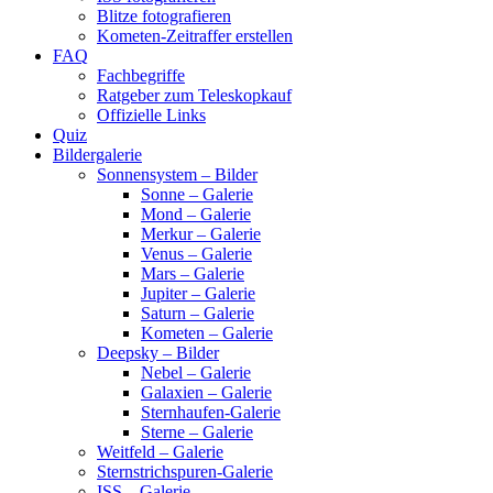
Blitze fotografieren
Kometen-Zeitraffer erstellen
FAQ
Fachbegriffe
Ratgeber zum Teleskopkauf
Offizielle Links
Quiz
Bildergalerie
Sonnensystem – Bilder
Sonne – Galerie
Mond – Galerie
Merkur – Galerie
Venus – Galerie
Mars – Galerie
Jupiter – Galerie
Saturn – Galerie
Kometen – Galerie
Deepsky – Bilder
Nebel – Galerie
Galaxien – Galerie
Sternhaufen-Galerie
Sterne – Galerie
Weitfeld – Galerie
Sternstrichspuren-Galerie
ISS – Galerie