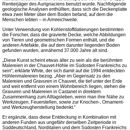
Rentierjäger des Aurignaciens benutzt wurde. Nachfolgende
geologische Analysen enthüllten, dass sich die Deckenplatte
etwa zwei Meter über dem Boden befand, auf dem die
Menschen lebten – in Armreichweite.
Unter Verwendung von Kohlenstoffdatierungen bestimmten
die Forscher, dass die gravierte Decke, welche Abbildungen
von Tieren und geometrischen Formen enthält, und die
anderen Artefakte, die auf dem darunter liegenden Boden
gefunden wurden, annähernd 37.000 Jahre alt sind.
„Diese Kunst scheint etwas älter zu sein als die berühmten
Malereien in der Chauvet-Höhle im Südosten Frankreichs zu
sein“, erklärte White, der sich damit auf die 1994 entdeckten
Höhlenmalereien bezog. „Aber im Gegensatz zu den
Malereien und Gravuren in Chauvet, die tief unter der Erde
und weit entfernt von einem Wohnbereich liegen, stehen die
Gravuren und Malereien in Castanet in direktem
Zusammenhang zum Alltagsleben, wenn man ihre Nähe zu
Werkzeugen, Feuerstellen, sowie zur Knochen-, Ornament-
und Werkzeugherstellung bedenkt.“
Er ergänzte, dass diese Entdeckung in Kombination mit
anderen Funden aus ungefähr derselben Zeitperiode in
Süddeutschland, Norditalien und dem Südosten Frankreichs