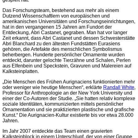
Das Forschungsteam, bestehend aus mehr als einem
Dutzend Wissenschaftlern von europäischen und
amerikanischen Universitäten und Forschungseinrichtungen,
hat in den vergangenen 15 Jahren am Fundort der
Entdeckung, Abri Castanet, gegraben. Man hat vor langer
Zeit erkannt, dass Abri Castanet und dessen Schwesterstätte
Abri Blanchard zu den ältesten Fundstätten Eurasiens
gehören, die Artefakte des menschlichen Symbolismus
beherbergen. Hunderte persönlicher Ornamente wurden
entdeckt, darunter gelochte Tierzähne und Schalen, Perlen
aus Elfenbein und Speckstein, Gravuren und Malereien auf
Kalksteinplatten.
„Die Menschen des Frühen Aurignaciens funktionierten mehr
oder weniger wie heutige Menschen“, erklärte
Randall White
,
Professor für Anthropologie an der New York University und
einer der Co-Autoren der Studie. „Sie hatten relativ komplexe
soziale Identitäten, kommunizierten mittels persönlicher
Ornamentation und sie praktizierten plastische und grafische
Kunst.“ Die Aurignacien-Kultur existierte bis vor etwa 28.000
Jahren.
Im Jahr 2007 entdeckte das Team einen gravierten
Kalksteinblock in einem Unterschlupf, der von einer Gruppe