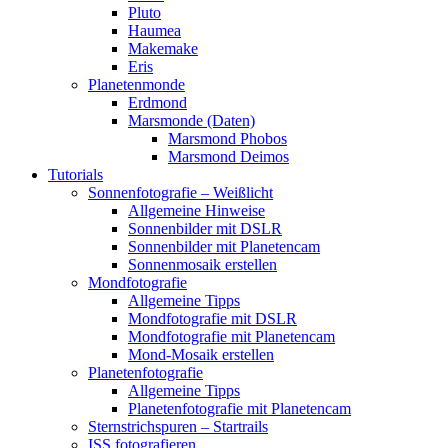
Pluto
Haumea
Makemake
Eris
Planetenmonde
Erdmond
Marsmonde (Daten)
Marsmond Phobos
Marsmond Deimos
Tutorials
Sonnenfotografie – Weißlicht
Allgemeine Hinweise
Sonnenbilder mit DSLR
Sonnenbilder mit Planetencam
Sonnenmosaik erstellen
Mondfotografie
Allgemeine Tipps
Mondfotografie mit DSLR
Mondfotografie mit Planetencam
Mond-Mosaik erstellen
Planetenfotografie
Allgemeine Tipps
Planetenfotografie mit Planetencam
Sternstrichspuren – Startrails
ISS fotografieren