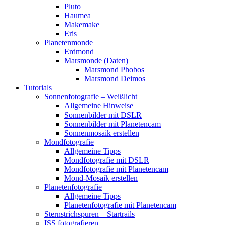
Pluto
Haumea
Makemake
Eris
Planetenmonde
Erdmond
Marsmonde (Daten)
Marsmond Phobos
Marsmond Deimos
Tutorials
Sonnenfotografie – Weißlicht
Allgemeine Hinweise
Sonnenbilder mit DSLR
Sonnenbilder mit Planetencam
Sonnenmosaik erstellen
Mondfotografie
Allgemeine Tipps
Mondfotografie mit DSLR
Mondfotografie mit Planetencam
Mond-Mosaik erstellen
Planetenfotografie
Allgemeine Tipps
Planetenfotografie mit Planetencam
Sternstrichspuren – Startrails
ISS fotografieren