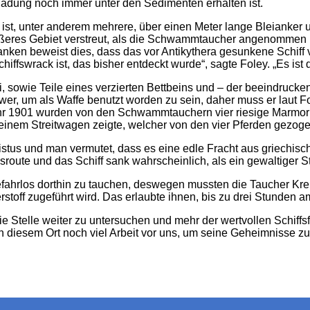
sladung noch immer unter den Sedimenten erhalten ist.
akt ist, unter anderem mehrere, über einen Meter lange Bleiank
größeres Gebiet verstreut, als die Schwammtaucher angenommen h
en beweist dies, dass das vor Antikythera gesunkene Schiff vi
iffswrack ist, das bisher entdeckt wurde“, sagte Foley. „Es ist di
i, sowie Teile eines verzierten Bettbeins und – der beeindruck
chwer, um als Waffe benutzt worden zu sein, daher muss er laut 
 Jahr 1901 wurden von den Schwammtauchern vier riesige Marmor
 einem Streitwagen zeigte, welcher von den vier Pferden gezog
hristus und man vermutet, dass es eine edle Fracht aus griech
elsroute und das Schiff sank wahrscheinlich, als ein gewaltiger 
efahrlos dorthin zu tauchen, deswegen mussten die Taucher Kre
toff zugeführt wird. Das erlaubte ihnen, bis zu drei Stunden a
 Stelle weiter zu untersuchen und mehr der wertvollen Schiffs
n diesem Ort noch viel Arbeit vor uns, um seine Geheimnisse zu