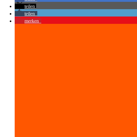
teilen
teilen
merken