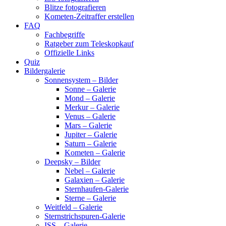
Blitze fotografieren
Kometen-Zeitraffer erstellen
FAQ
Fachbegriffe
Ratgeber zum Teleskopkauf
Offizielle Links
Quiz
Bildergalerie
Sonnensystem – Bilder
Sonne – Galerie
Mond – Galerie
Merkur – Galerie
Venus – Galerie
Mars – Galerie
Jupiter – Galerie
Saturn – Galerie
Kometen – Galerie
Deepsky – Bilder
Nebel – Galerie
Galaxien – Galerie
Sternhaufen-Galerie
Sterne – Galerie
Weitfeld – Galerie
Sternstrichspuren-Galerie
ISS – Galerie