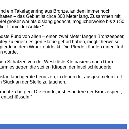
er und ein Takelagenring aus Bronze, an dem immer noch
atten – das Gebiet ist circa 300 Meter lang. Zusammen mit
el größer war als bislang gedacht, möglicherweise bis zu 50
e Titanic der Antike.“
endste Fund von allen – einen zwei Meter langen Bronzespeer,
Foley zu einer riesigen Statue gehört haben, möglicherweise
pferde in dem Wrack entdeckt. Die Pferde könnten einen Teil
en wurde.
ischen Schätzen von der Westküste Kleinasiens nach Rom
Sturm es gegen die steilen Klippen der Insel schleuderte.
islauftauchgeräte benutzen, in denen der ausgeatmeten Luft
m Stück an der Stelle zu tauchen.
fracht zu bergen. Die Funde, insbesondere der Bronzespeer,
 entschlüsseln.“