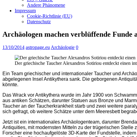
Andere Phänomene
Impressum
Cookie-Richtlinie (EU)
Datenschutz
Archäologen machen verblüffende Funde 
13/10/2014
astropage.eu
Archäologie
0
Der griechische Taucher Alexandros Sotiriou entdeckt einen i
Ein Team griechischer und internationaler Taucher und Archä
abgelegenen Insel Antikythera sank. Die geborgenen Antiquitä
könnte.
Das Wrack vor Antikythera wurde im Jahr 1900 von Schwammt
aus antiken Schätzen, darunter Statuen aus Bronze und Mar
Taucher an der Taucherkrankheit starb und zwei weitere para
sich gefragt, ob weitere Schätze unter dem Meeresbett begrab
Jetzt ist ein internationales Archäologenteam, darunter Bre
Antiquities, mit modernsten Mitteln zu der trügerischen Ste
Forscher eine hochaufgelöste 3D-Karte der Fundstelle, inde