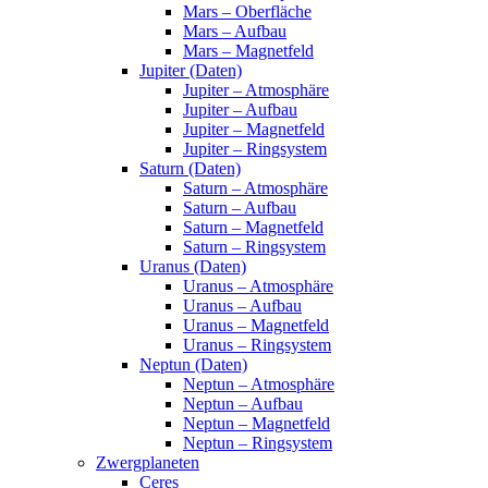
Mars – Oberfläche
Mars – Aufbau
Mars – Magnetfeld
Jupiter (Daten)
Jupiter – Atmosphäre
Jupiter – Aufbau
Jupiter – Magnetfeld
Jupiter – Ringsystem
Saturn (Daten)
Saturn – Atmosphäre
Saturn – Aufbau
Saturn – Magnetfeld
Saturn – Ringsystem
Uranus (Daten)
Uranus – Atmosphäre
Uranus – Aufbau
Uranus – Magnetfeld
Uranus – Ringsystem
Neptun (Daten)
Neptun – Atmosphäre
Neptun – Aufbau
Neptun – Magnetfeld
Neptun – Ringsystem
Zwergplaneten
Ceres