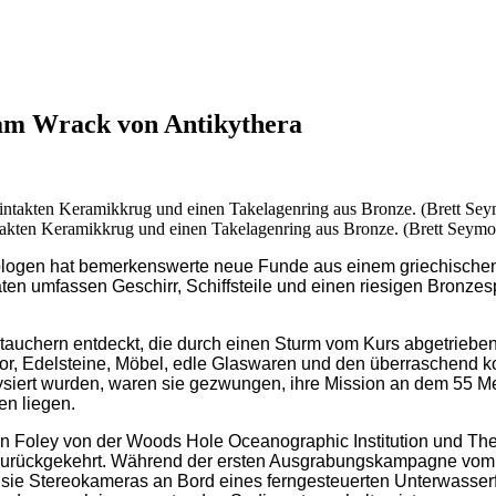
am Wrack von Antikythera
ntakten Keramikkrug und einen Takelagenring aus Bronze. (Brett Seymo
ologen hat bemerkenswerte neue Funde aus einem griechischen 
ten umfassen Geschirr, Schiffsteile und einen riesigen Bronzes
auchern entdeckt, die durch einen Sturm vom Kurs abgetriebe
mor, Edelsteine, Möbel, edle Glaswaren und den überraschend
lysiert wurden, waren sie gezwungen, ihre Mission an dem 55 
en liegen.
ndan Foley von der Woods Hole Oceanographic Institution und T
lle zurückgekehrt. Während der ersten Ausgrabungskampagne vom
m sie Stereokameras an Bord eines ferngesteuerten Unterwasse