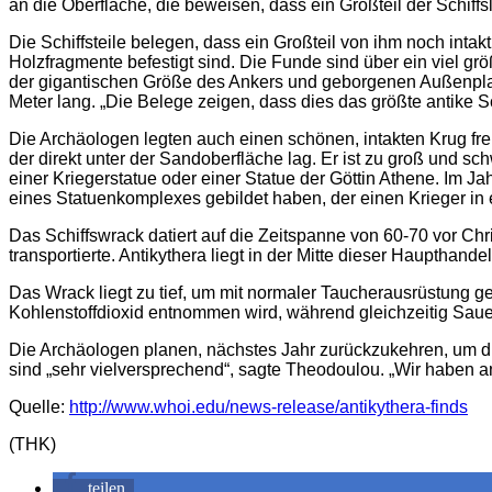
an die Oberfläche, die beweisen, dass ein Großteil der Schiff
Die Schiffsteile belegen, dass ein Großteil von ihm noch int
Holzfragmente befestigt sind. Die Funde sind über ein viel 
der gigantischen Größe des Ankers und geborgenen Außenplank
Meter lang. „Die Belege zeigen, dass dies das größte antike Sch
Die Archäologen legten auch einen schönen, intakten Krug fre
der direkt unter der Sandoberfläche lag. Er ist zu groß und s
einer Kriegerstatue oder einer Statue der Göttin Athene. Im
eines Statuenkomplexes gebildet haben, der einen Krieger in
Das Schiffswrack datiert auf die Zeitspanne von 60-70 vor C
transportierte. Antikythera liegt in der Mitte dieser Haupthand
Das Wrack liegt zu tief, um mit normaler Taucherausrüstung g
Kohlenstoffdioxid entnommen wird, während gleichzeitig Sauers
Die Archäologen planen, nächstes Jahr zurückzukehren, um die
sind „sehr vielversprechend“, sagte Theodoulou. „Wir haben a
Quelle:
http://www.whoi.edu/news-release/antikythera-finds
(THK)
teilen