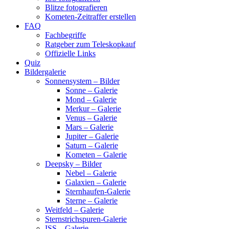
Blitze fotografieren
Kometen-Zeitraffer erstellen
FAQ
Fachbegriffe
Ratgeber zum Teleskopkauf
Offizielle Links
Quiz
Bildergalerie
Sonnensystem – Bilder
Sonne – Galerie
Mond – Galerie
Merkur – Galerie
Venus – Galerie
Mars – Galerie
Jupiter – Galerie
Saturn – Galerie
Kometen – Galerie
Deepsky – Bilder
Nebel – Galerie
Galaxien – Galerie
Sternhaufen-Galerie
Sterne – Galerie
Weitfeld – Galerie
Sternstrichspuren-Galerie
ISS – Galerie