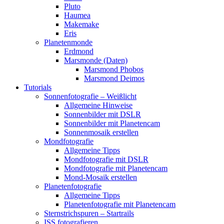
Pluto
Haumea
Makemake
Eris
Planetenmonde
Erdmond
Marsmonde (Daten)
Marsmond Phobos
Marsmond Deimos
Tutorials
Sonnenfotografie – Weißlicht
Allgemeine Hinweise
Sonnenbilder mit DSLR
Sonnenbilder mit Planetencam
Sonnenmosaik erstellen
Mondfotografie
Allgemeine Tipps
Mondfotografie mit DSLR
Mondfotografie mit Planetencam
Mond-Mosaik erstellen
Planetenfotografie
Allgemeine Tipps
Planetenfotografie mit Planetencam
Sternstrichspuren – Startrails
ISS fotografieren