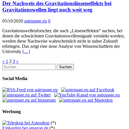
Der Nachweis des Gravitationslinseneffekts bei
Gravitationswellen liegt noch weit weg
05/10/2020
astropage.eu
0
Gravitationswellenforscher, die nach „Linseneffekten“ suchen, bei
denen die schwächsten Gravitationswellensignale verstärkt werden,
werden diese Nachweise wahrscheinlich nicht in naher Zukunft
erbringen. Das zeigt eine neue Analyse von Wissenschaftlern der
University
[…]
Seitennummerierung
«
1
2
3
»
Suchen
der
nach:
Beiträge
Social Media
Werbung
(*)
Einkaufen bei amazon.de
(*)