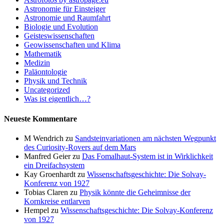
Astronomie für Einsteiger
Astronomie und Raumfahrt
Biologie und Evolution
Geisteswissenschaften
Geowissenschaften und Klima
Mathematik
Medizin
Paläontologie
Physik und Technik
Uncategorized
Was ist eigentlich…?
Neueste Kommentare
M Wendrich
zu
Sandsteinvariationen am nächsten Wegpunkt
des Curiosity-Rovers auf dem Mars
Manfred Geier
zu
Das Fomalhaut-System ist in Wirklichkeit
ein Dreifachsystem
Kay Groenhardt
zu
Wissenschaftsgeschichte: Die Solvay-
Konferenz von 1927
Tobias Claren
zu
Physik könnte die Geheimnisse der
Kornkreise entlarven
Hempel
zu
Wissenschaftsgeschichte: Die Solvay-Konferenz
von 1927