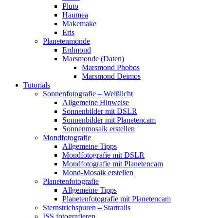
Pluto
Haumea
Makemake
Eris
Planetenmonde
Erdmond
Marsmonde (Daten)
Marsmond Phobos
Marsmond Deimos
Tutorials
Sonnenfotografie – Weißlicht
Allgemeine Hinweise
Sonnenbilder mit DSLR
Sonnenbilder mit Planetencam
Sonnenmosaik erstellen
Mondfotografie
Allgemeine Tipps
Mondfotografie mit DSLR
Mondfotografie mit Planetencam
Mond-Mosaik erstellen
Planetenfotografie
Allgemeine Tipps
Planetenfotografie mit Planetencam
Sternstrichspuren – Startrails
ISS fotografieren