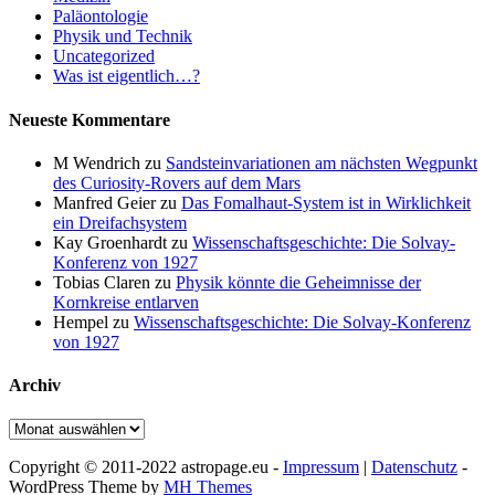
Paläontologie
Physik und Technik
Uncategorized
Was ist eigentlich…?
Neueste Kommentare
M Wendrich
zu
Sandsteinvariationen am nächsten Wegpunkt
des Curiosity-Rovers auf dem Mars
Manfred Geier
zu
Das Fomalhaut-System ist in Wirklichkeit
ein Dreifachsystem
Kay Groenhardt
zu
Wissenschaftsgeschichte: Die Solvay-
Konferenz von 1927
Tobias Claren
zu
Physik könnte die Geheimnisse der
Kornkreise entlarven
Hempel
zu
Wissenschaftsgeschichte: Die Solvay-Konferenz
von 1927
Archiv
Archiv
Copyright © 2011-2022 astropage.eu -
Impressum
|
Datenschutz
-
WordPress Theme by
MH Themes