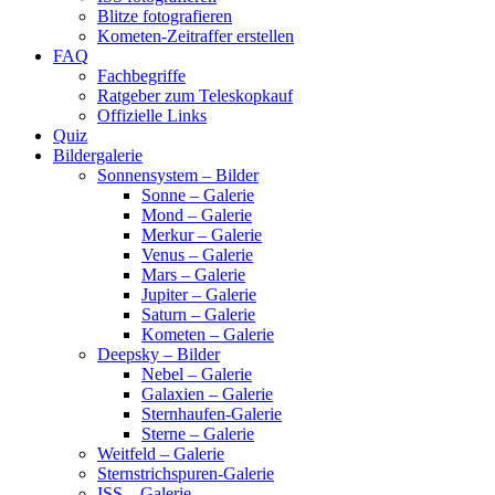
Blitze fotografieren
Kometen-Zeitraffer erstellen
FAQ
Fachbegriffe
Ratgeber zum Teleskopkauf
Offizielle Links
Quiz
Bildergalerie
Sonnensystem – Bilder
Sonne – Galerie
Mond – Galerie
Merkur – Galerie
Venus – Galerie
Mars – Galerie
Jupiter – Galerie
Saturn – Galerie
Kometen – Galerie
Deepsky – Bilder
Nebel – Galerie
Galaxien – Galerie
Sternhaufen-Galerie
Sterne – Galerie
Weitfeld – Galerie
Sternstrichspuren-Galerie
ISS – Galerie