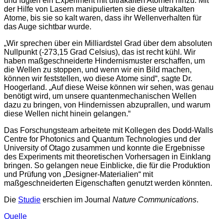
und fügten ein Experiment mit ultrakalten Atomen hinzu. Mit
der Hilfe von Lasern manipulierten sie diese ultrakalten
Atome, bis sie so kalt waren, dass ihr Wellenverhalten für
das Auge sichtbar wurde.
„Wir sprechen über ein Milliardstel Grad über dem absoluten
Nullpunkt (-273,15 Grad Celsius), das ist recht kühl. Wir
haben maßgeschneiderte Hindernismuster erschaffen, um
die Wellen zu stoppen, und wenn wir ein Bild machen,
können wir feststellen, wo diese Atome sind“, sagte Dr.
Hoogerland. „Auf diese Weise können wir sehen, was genau
benötigt wird, um unsere quantenmechanischen Wellen
dazu zu bringen, von Hindernissen abzuprallen, und warum
diese Wellen nicht hinein gelangen.“
Das Forschungsteam arbeitete mit Kollegen des Dodd-Walls
Centre for Photonics and Quantum Technologies und der
University of Otago zusammen und konnte die Ergebnisse
des Experiments mit theoretischen Vorhersagen in Einklang
bringen. So gelangen neue Einblicke, die für die Produktion
und Prüfung von „Designer-Materialien“ mit
maßgeschneiderten Eigenschaften genutzt werden könnten.
Die
Studie
erschien im Journal
Nature Communications
.
Quelle