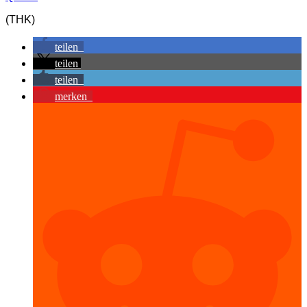
(THK)
teilen
teilen
teilen
merken