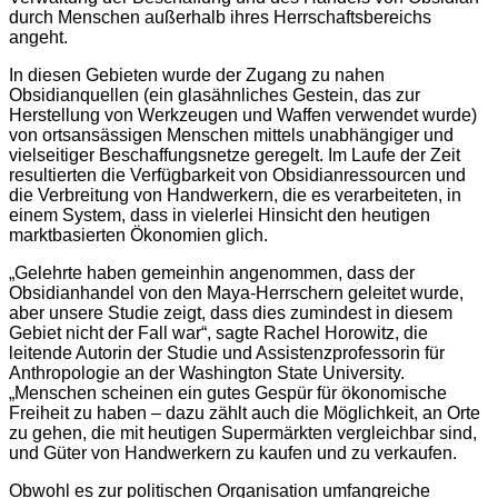
durch Menschen außerhalb ihres Herrschaftsbereichs
angeht.
In diesen Gebieten wurde der Zugang zu nahen
Obsidianquellen (ein glasähnliches Gestein, das zur
Herstellung von Werkzeugen und Waffen verwendet wurde)
von ortsansässigen Menschen mittels unabhängiger und
vielseitiger Beschaffungsnetze geregelt. Im Laufe der Zeit
resultierten die Verfügbarkeit von Obsidianressourcen und
die Verbreitung von Handwerkern, die es verarbeiteten, in
einem System, dass in vielerlei Hinsicht den heutigen
marktbasierten Ökonomien glich.
„Gelehrte haben gemeinhin angenommen, dass der
Obsidianhandel von den Maya-Herrschern geleitet wurde,
aber unsere Studie zeigt, dass dies zumindest in diesem
Gebiet nicht der Fall war“, sagte Rachel Horowitz, die
leitende Autorin der Studie und Assistenzprofessorin für
Anthropologie an der Washington State University.
„Menschen scheinen ein gutes Gespür für ökonomische
Freiheit zu haben – dazu zählt auch die Möglichkeit, an Orte
zu gehen, die mit heutigen Supermärkten vergleichbar sind,
und Güter von Handwerkern zu kaufen und zu verkaufen.
Obwohl es zur politischen Organisation umfangreiche