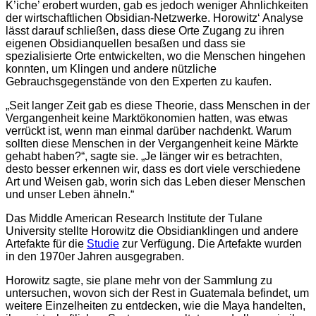
K’iche’ erobert wurden, gab es jedoch weniger Ähnlichkeiten
der wirtschaftlichen Obsidian-Netzwerke. Horowitz‘ Analyse
lässt darauf schließen, dass diese Orte Zugang zu ihren
eigenen Obsidianquellen besaßen und dass sie
spezialisierte Orte entwickelten, wo die Menschen hingehen
konnten, um Klingen und andere nützliche
Gebrauchsgegenstände von den Experten zu kaufen.
„Seit langer Zeit gab es diese Theorie, dass Menschen in der
Vergangenheit keine Marktökonomien hatten, was etwas
verrückt ist, wenn man einmal darüber nachdenkt. Warum
sollten diese Menschen in der Vergangenheit keine Märkte
gehabt haben?“, sagte sie. „Je länger wir es betrachten,
desto besser erkennen wir, dass es dort viele verschiedene
Art und Weisen gab, worin sich das Leben dieser Menschen
und unser Leben ähneln.“
Das Middle American Research Institute der Tulane
University stellte Horowitz die Obsidianklingen und andere
Artefakte für die
Studie
zur Verfügung. Die Artefakte wurden
in den 1970er Jahren ausgegraben.
Horowitz sagte, sie plane mehr von der Sammlung zu
untersuchen, wovon sich der Rest in Guatemala befindet, um
weitere Einzelheiten zu entdecken, wie die Maya handelten,