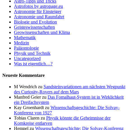
Astro-Tipps und Tricks
Astrofotos by astropage.eu
Astronomie für Einsteiger
Astronomie und Raumfahrt
Biologie und Evolution
Geisteswissenschaften
Geowissenschaften und Klima
Mathematik
Medizin
Paläontologie
Physik und Technik
Uncategorized
Was ist eigentlich…?
Neueste Kommentare
M Wendrich
zu
Sandsteinvariationen am nächsten Wegpunkt
des Curiosity-Rovers auf dem Mars
Manfred Geier
zu
Das Fomalhaut-System ist in Wirklichkeit
ein Dreifachsystem
Kay Groenhardt
zu
Wissenschaftsgeschichte: Die Solvay-
Konferenz von 1927
Tobias Claren
zu
Physik könnte die Geheimnisse der
Kornkreise entlarven
Hempel
zu
Wissenschaftsgeschichte: Die Solvay-Konferenz