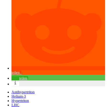
teilen
teilen
Antihypertriton
Helium-3
Hypertriton
LHC