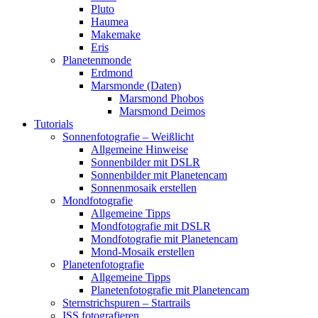
Pluto
Haumea
Makemake
Eris
Planetenmonde
Erdmond
Marsmonde (Daten)
Marsmond Phobos
Marsmond Deimos
Tutorials
Sonnenfotografie – Weißlicht
Allgemeine Hinweise
Sonnenbilder mit DSLR
Sonnenbilder mit Planetencam
Sonnenmosaik erstellen
Mondfotografie
Allgemeine Tipps
Mondfotografie mit DSLR
Mondfotografie mit Planetencam
Mond-Mosaik erstellen
Planetenfotografie
Allgemeine Tipps
Planetenfotografie mit Planetencam
Sternstrichspuren – Startrails
ISS fotografieren