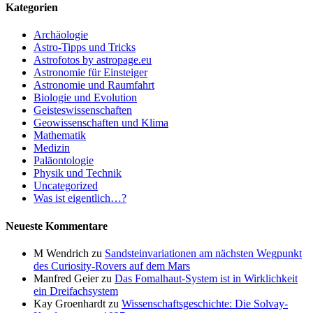
Kategorien
Archäologie
Astro-Tipps und Tricks
Astrofotos by astropage.eu
Astronomie für Einsteiger
Astronomie und Raumfahrt
Biologie und Evolution
Geisteswissenschaften
Geowissenschaften und Klima
Mathematik
Medizin
Paläontologie
Physik und Technik
Uncategorized
Was ist eigentlich…?
Neueste Kommentare
M Wendrich
zu
Sandsteinvariationen am nächsten Wegpunkt
des Curiosity-Rovers auf dem Mars
Manfred Geier
zu
Das Fomalhaut-System ist in Wirklichkeit
ein Dreifachsystem
Kay Groenhardt
zu
Wissenschaftsgeschichte: Die Solvay-