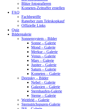
Blitze fotografieren
Kometen-Zeitraffer erstellen
FAQ
Fachbegriffe
Ratgeber zum Teleskopkauf
Offizielle Links
Quiz
Bildergalerie
Sonnensystem – Bilder
Sonne – Galerie
Mond – Galerie
Merkur – Galerie
Venus – Galerie
Mars – Galerie
Jupiter – Galerie
Saturn – Galerie
Kometen – Galerie
Deepsky – Bilder
Nebel – Galerie
Galaxien – Galerie
Sternhaufen-Galerie
Sterne – Galerie
Weitfeld – Galerie
Sternstrichspuren-Galerie
ISS – Galerie