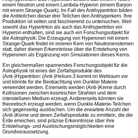
einem Neutron und einem Lambda-Hyperon (einem Baryon
mit einem Strange-Quark). Im Fall des Antihypertriton bilden
die Antiteilchen dieser drei Teilchen den Antihyperkern. Ihre
Produktion ist selten und faszinierend zu untersuchen. Weil
sowohl das Hypertriton als auch das Antihypertriton ein
Hyperon enthalten, sind sie auch ein Forschungsobjekt für
die Astrophysik: Die Erzeugung von Hyperonen mit einem
Strange-Quark findet im inneren Kern von Neutronensternen
statt, daher dienen Erkenntnisse über die Entstehung von
Hyperonen als Ergänzung von Simulationen dieses Kerns.
Ein gleichermaßen spannendes Forschungsobjekt für die
Astrophysik ist eines der Zerfallsprodukte des
(Anti-)Hypertriton: (Anti-)Helium-3 kommt im Weltraum vor
und könnte für die Beobachtung von Dunkler Materie
verwendet werden. Einerseits werden (Anti-)Kerne durch
Kollisionen zwischen kosmischen Strahlen und dem
interstellaren Medium erzeugt. Andererseits könnten sie
theoretisch erzeugt werden, wenn Dunkle-Materie-Teilchen
sich gegenseitig auslöschen. Um die erwartete Anzahl der
(Anti-)Kerne und deren Zerfallsprodukte zu ermitteln, die die
Erde erreichen, sind präzise Erkenntnisse über ihre
Entstehungs- und Auslöschungsmöglichkeiten eine
Grundvoraussetzung.