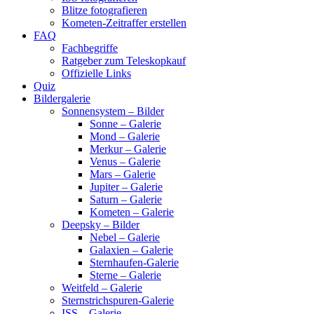
Blitze fotografieren
Kometen-Zeitraffer erstellen
FAQ
Fachbegriffe
Ratgeber zum Teleskopkauf
Offizielle Links
Quiz
Bildergalerie
Sonnensystem – Bilder
Sonne – Galerie
Mond – Galerie
Merkur – Galerie
Venus – Galerie
Mars – Galerie
Jupiter – Galerie
Saturn – Galerie
Kometen – Galerie
Deepsky – Bilder
Nebel – Galerie
Galaxien – Galerie
Sternhaufen-Galerie
Sterne – Galerie
Weitfeld – Galerie
Sternstrichspuren-Galerie
ISS – Galerie