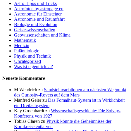
Astro-Tipps und Tricks
Astrofotos by astropage.eu
Astronomie für Einsteiger
Astronomie und Raumfahrt
Biologie und Evolution
Geisteswissenschaften
Geowissenschaften und Klima
Mathematik
Medizin
Paläontologie
Physik und Technik
Uncategorized
Was ist eigentlich…?
Neueste Kommentare
M Wendrich
zu
Sandsteinvariationen am nächsten Wegpunkt
des Curiosity-Rovers auf dem Mars
Manfred Geier
zu
Das Fomalhaut-System ist in Wirklichkeit
ein Dreifachsystem
Kay Groenhardt
zu
Wissenschaftsgeschichte: Die Solvay-
Konferenz von 1927
Tobias Claren
zu
Physik könnte die Geheimnisse der
Kornkreise entlarven