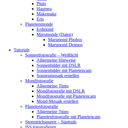
Pluto
Haumea
Makemake
Eris
Planetenmonde
Erdmond
Marsmonde (Daten)
Marsmond Phobos
Marsmond Deimos
Tutorials
Sonnenfotografie – Weißlicht
Allgemeine Hinweise
Sonnenbilder mit DSLR
Sonnenbilder mit Planetencam
Sonnenmosaik erstellen
Mondfotografie
Allgemeine Tipps
Mondfotografie mit DSLR
Mondfotografie mit Planetencam
Mond-Mosaik erstellen
Planetenfotografie
Allgemeine Tipps
Planetenfotografie mit Planetencam
Sternstrichspuren – Startrails
ISS fotografieren