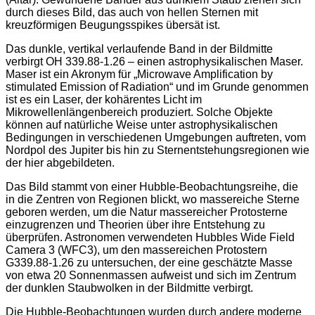
durch dieses Bild, das auch von hellen Sternen mit
kreuzförmigen Beugungsspikes übersät ist.
Das dunkle, vertikal verlaufende Band in der Bildmitte
verbirgt OH 339.88-1.26 – einen astrophysikalischen Maser.
Maser ist ein Akronym für „Microwave Amplification by
stimulated Emission of Radiation“ und im Grunde genommen
ist es ein Laser, der kohärentes Licht im
Mikrowellenlängenbereich produziert. Solche Objekte
können auf natürliche Weise unter astrophysikalischen
Bedingungen in verschiedenen Umgebungen auftreten, vom
Nordpol des Jupiter bis hin zu Sternentstehungsregionen wie
der hier abgebildeten.
Das Bild stammt von einer Hubble-Beobachtungsreihe, die
in die Zentren von Regionen blickt, wo massereiche Sterne
geboren werden, um die Natur massereicher Protosterne
einzugrenzen und Theorien über ihre Entstehung zu
überprüfen. Astronomen verwendeten Hubbles Wide Field
Camera 3 (WFC3), um den massereichen Protostern
G339.88-1.26 zu untersuchen, der eine geschätzte Masse
von etwa 20 Sonnenmassen aufweist und sich im Zentrum
der dunklen Staubwolken in der Bildmitte verbirgt.
Die Hubble-Beobachtungen wurden durch andere moderne