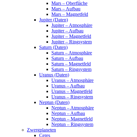
Mars – Oberfläche
Mars – Aufbau
Mars – Magnetfeld
Jupiter (Daten)
Jupiter – Atmosphäre
Jupiter – Aufbau
Jupiter – Magnetfeld
Jupiter – Ringsystem
Saturn (Daten)
Saturn – Atmosphäre
Saturn – Aufbau
Saturn – Magnetfeld
Saturn – Ringsystem
Uranus (Daten)
Uranus – Atmosphäre
Uranus – Aufbau
Uranus – Magnetfeld
Uranus – Ringsystem
Neptun (Daten)
Neptun – Atmosphäre
Neptun – Aufbau
Neptun – Magnetfeld
Neptun – Ringsystem
Zwergplaneten
Ceres