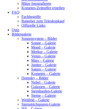
Blitze fotografieren
Kometen-Zeitraffer erstellen
FAQ
Fachbegriffe
Ratgeber zum Teleskopkauf
Offizielle Links
Quiz
Bildergalerie
Sonnensystem – Bilder
Sonne – Galerie
Mond – Galerie
Merkur – Galerie
Venus – Galerie
Mars – Galerie
Jupiter – Galerie
Saturn – Galerie
Kometen – Galerie
Deepsky – Bilder
Nebel – Galerie
Galaxien – Galerie
Sternhaufen-Galerie
Sterne – Galerie
Weitfeld – Galerie
Sternstrichspuren-Galerie
ISS – Galerie