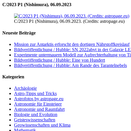
C/2023 P1 (Nishimura), 06.09.2023
C/2023 P1 (Nishimura), 06.09.2023. (Credits: astropage.eu)
Neueste Beiträge
Mission zur Antarktis erforscht den dortigen Nährstoffkreislauf
Bildveröffentlichung / Hubble: SN 2022abvt in der Galaxie 
Experimente untermauern Modell zur Aufrechterhaltung von T
Bildveröffentlichung / Hubble: Eine von Hundert
Bildveröffentlichung / Hubble: Am Rande des Tarantelnebels
Kategorien
Archäologie
Astro-Tipps und Tricks
Astrofotos by astropage.eu
Astronomie für Einsteiger
Astronomie und Raumfahrt
Biologie und Evolution
Geisteswissenschaften
Geowissenschaften und Klima
Mathematik