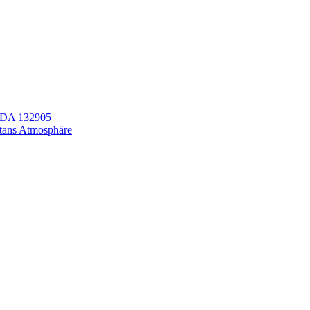
LEDA 132905
itans Atmosphäre