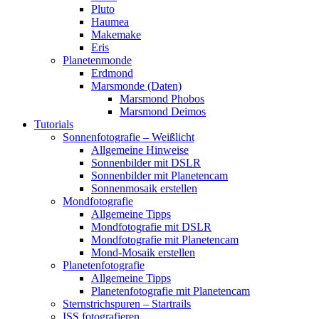
Pluto
Haumea
Makemake
Eris
Planetenmonde
Erdmond
Marsmonde (Daten)
Marsmond Phobos
Marsmond Deimos
Tutorials
Sonnenfotografie – Weißlicht
Allgemeine Hinweise
Sonnenbilder mit DSLR
Sonnenbilder mit Planetencam
Sonnenmosaik erstellen
Mondfotografie
Allgemeine Tipps
Mondfotografie mit DSLR
Mondfotografie mit Planetencam
Mond-Mosaik erstellen
Planetenfotografie
Allgemeine Tipps
Planetenfotografie mit Planetencam
Sternstrichspuren – Startrails
ISS fotografieren