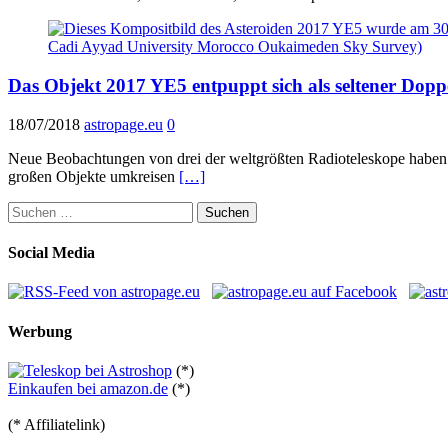
Das Objekt 2017 YE5 entpuppt sich als seltener Dopp
18/07/2018
astropage.eu
0
Neue Beobachtungen von drei der weltgrößten Radioteleskope haben er
großen Objekte umkreisen
[…]
Suchen
nach:
Social Media
Werbung
(*)
Einkaufen bei amazon.de
(*)
(* Affiliatelink)