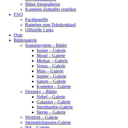
Blitze fotografieren
Kometen-Zeitraffer erstellen
FAQ
Fachbegriffe
Ratgeber zum Teleskopkauf
Offizielle Links
Quiz
Bildergalerie
Sonnensystem – Bilder
Sonne – Galerie
Mond – Galerie
Merkur – Galerie
Venus – Galerie
Mars – Galerie
Jupiter – Galerie
Saturn – Galerie
Kometen – Galerie
Deepsky – Bilder
Nebel – Galerie
Galaxien – Galerie
Sternhaufen-Galerie
Sterne – Galerie
Weitfeld – Galerie
Sternstrichspuren-Galerie
ISS – Galerie