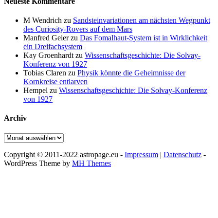
Neueste Kommentare
M Wendrich
zu
Sandsteinvariationen am nächsten Wegpunkt
des Curiosity-Rovers auf dem Mars
Manfred Geier
zu
Das Fomalhaut-System ist in Wirklichkeit
ein Dreifachsystem
Kay Groenhardt
zu
Wissenschaftsgeschichte: Die Solvay-
Konferenz von 1927
Tobias Claren
zu
Physik könnte die Geheimnisse der
Kornkreise entlarven
Hempel
zu
Wissenschaftsgeschichte: Die Solvay-Konferenz
von 1927
Archiv
Archiv
Copyright © 2011-2022 astropage.eu -
Impressum
|
Datenschutz
-
WordPress Theme by
MH Themes