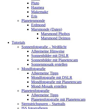
Pluto
Haumea
Makemake
Eris
Planetenmonde
Erdmond
Marsmonde (Daten)
Marsmond Phobos
Marsmond Deimos
Tutorials
Sonnenfotografie – Weißlicht
Allgemeine Hinweise
Sonnenbilder mit DSLR
Sonnenbilder mit Planetencam
Sonnenmosaik erstellen
Mondfotografie
Allgemeine Tipps
Mondfotografie mit DSLR
Mondfotografie mit Planetencam
Mond-Mosaik erstellen
Planetenfotografie
Allgemeine Tipps
Planetenfotografie mit Planetencam
Sternstrichspuren – Startrails
ISS fotografieren