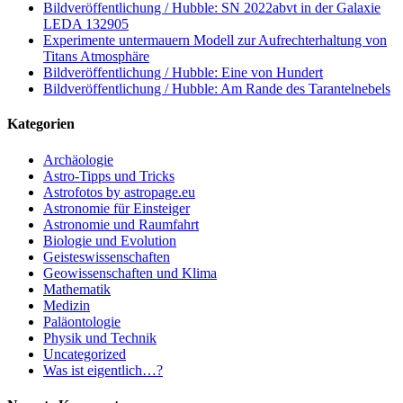
Bildveröffentlichung / Hubble: SN 2022abvt in der Galaxie
LEDA 132905
Experimente untermauern Modell zur Aufrechterhaltung von
Titans Atmosphäre
Bildveröffentlichung / Hubble: Eine von Hundert
Bildveröffentlichung / Hubble: Am Rande des Tarantelnebels
Kategorien
Archäologie
Astro-Tipps und Tricks
Astrofotos by astropage.eu
Astronomie für Einsteiger
Astronomie und Raumfahrt
Biologie und Evolution
Geisteswissenschaften
Geowissenschaften und Klima
Mathematik
Medizin
Paläontologie
Physik und Technik
Uncategorized
Was ist eigentlich…?