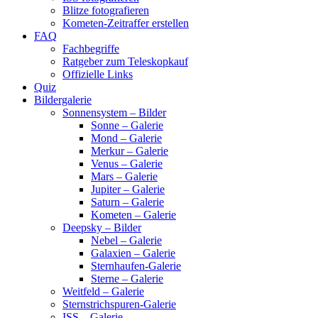
Blitze fotografieren
Kometen-Zeitraffer erstellen
FAQ
Fachbegriffe
Ratgeber zum Teleskopkauf
Offizielle Links
Quiz
Bildergalerie
Sonnensystem – Bilder
Sonne – Galerie
Mond – Galerie
Merkur – Galerie
Venus – Galerie
Mars – Galerie
Jupiter – Galerie
Saturn – Galerie
Kometen – Galerie
Deepsky – Bilder
Nebel – Galerie
Galaxien – Galerie
Sternhaufen-Galerie
Sterne – Galerie
Weitfeld – Galerie
Sternstrichspuren-Galerie
ISS – Galerie