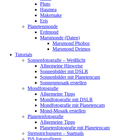
Pluto
Haumea
Makemake
Eris
Planetenmonde
Erdmond
Marsmonde (Daten)
Marsmond Phobos
Marsmond Deimos
Tutorials
Sonnenfotografie – Weißlicht
Allgemeine Hinweise
Sonnenbilder mit DSLR
Sonnenbilder mit Planetencam
Sonnenmosaik erstellen
Mondfotografie
Allgemeine Tipps
Mondfotografie mit DSLR
Mondfotografie mit Planetencam
Mond-Mosaik erstellen
Planetenfotografie
Allgemeine Tipps
Planetenfotografie mit Planetencam
Sternstrichspuren – Startrails
ISS fotografieren