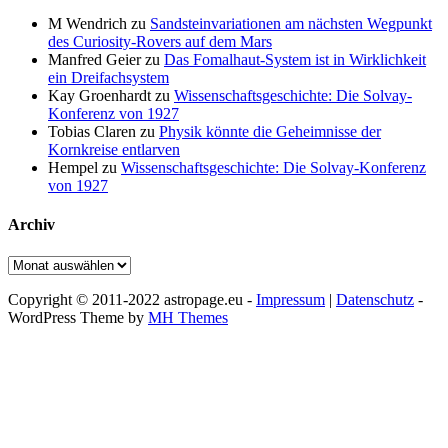
M Wendrich
zu
Sandsteinvariationen am nächsten Wegpunkt
des Curiosity-Rovers auf dem Mars
Manfred Geier
zu
Das Fomalhaut-System ist in Wirklichkeit
ein Dreifachsystem
Kay Groenhardt
zu
Wissenschaftsgeschichte: Die Solvay-
Konferenz von 1927
Tobias Claren
zu
Physik könnte die Geheimnisse der
Kornkreise entlarven
Hempel
zu
Wissenschaftsgeschichte: Die Solvay-Konferenz
von 1927
Archiv
Archiv
Copyright © 2011-2022 astropage.eu -
Impressum
|
Datenschutz
-
WordPress Theme by
MH Themes