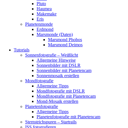
Pluto
Haumea
Makemake
Eris
Planetenmonde
Erdmond
Marsmonde (Daten)
Marsmond Phobos
Marsmond Deimos
Tutorials
Sonnenfotografie – Weißlicht
Allgemeine Hinweise
Sonnenbilder mit DSLR
Sonnenbilder mit Planetencam
Sonnenmosaik erstellen
Mondfotografie
Allgemeine Tipps
Mondfotografie mit DSLR
Mondfotografie mit Planetencam
Mond-Mosaik erstellen
Planetenfotografie
Allgemeine Tipps
Planetenfotografie mit Planetencam
Sternstrichspuren – Startrails
ISS fotografieren