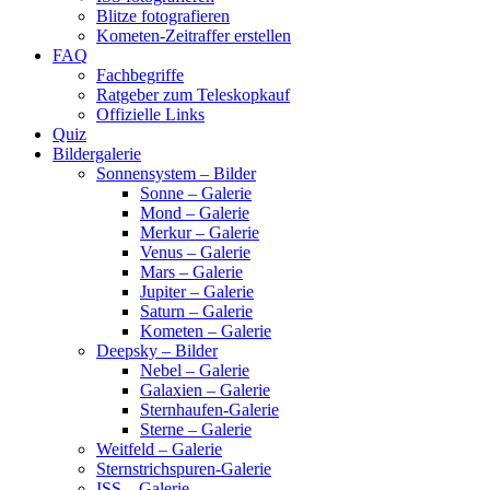
Blitze fotografieren
Kometen-Zeitraffer erstellen
FAQ
Fachbegriffe
Ratgeber zum Teleskopkauf
Offizielle Links
Quiz
Bildergalerie
Sonnensystem – Bilder
Sonne – Galerie
Mond – Galerie
Merkur – Galerie
Venus – Galerie
Mars – Galerie
Jupiter – Galerie
Saturn – Galerie
Kometen – Galerie
Deepsky – Bilder
Nebel – Galerie
Galaxien – Galerie
Sternhaufen-Galerie
Sterne – Galerie
Weitfeld – Galerie
Sternstrichspuren-Galerie
ISS – Galerie