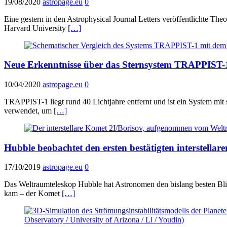
19/08/2020
astropage.eu
0
Eine gestern in den Astrophysical Journal Letters veröffentlichte Th
Harvard University
[…]
Neue Erkenntnisse über das Sternsystem TRAPPIST-
10/04/2020
astropage.eu
0
TRAPPIST-1 liegt rund 40 Lichtjahre entfernt und ist ein System mi
verwendet, um
[…]
Hubble beobachtet den ersten bestätigten interstella
17/10/2019
astropage.eu
0
Das Weltraumteleskop Hubble hat Astronomen den bislang besten Blick
kam – der Komet
[…]