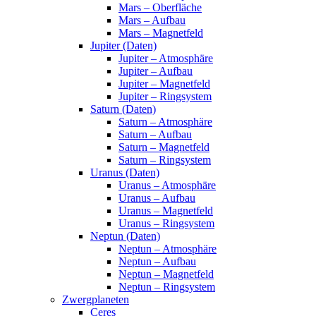
Mars – Oberfläche
Mars – Aufbau
Mars – Magnetfeld
Jupiter (Daten)
Jupiter – Atmosphäre
Jupiter – Aufbau
Jupiter – Magnetfeld
Jupiter – Ringsystem
Saturn (Daten)
Saturn – Atmosphäre
Saturn – Aufbau
Saturn – Magnetfeld
Saturn – Ringsystem
Uranus (Daten)
Uranus – Atmosphäre
Uranus – Aufbau
Uranus – Magnetfeld
Uranus – Ringsystem
Neptun (Daten)
Neptun – Atmosphäre
Neptun – Aufbau
Neptun – Magnetfeld
Neptun – Ringsystem
Zwergplaneten
Ceres