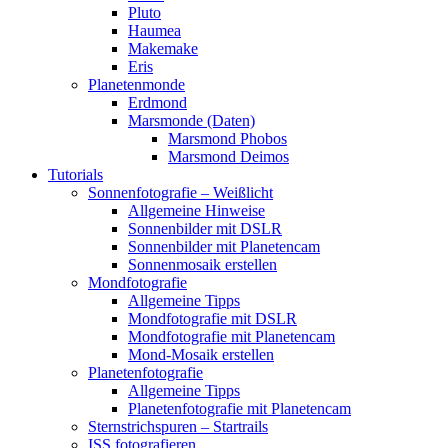
Pluto
Haumea
Makemake
Eris
Planetenmonde
Erdmond
Marsmonde (Daten)
Marsmond Phobos
Marsmond Deimos
Tutorials
Sonnenfotografie – Weißlicht
Allgemeine Hinweise
Sonnenbilder mit DSLR
Sonnenbilder mit Planetencam
Sonnenmosaik erstellen
Mondfotografie
Allgemeine Tipps
Mondfotografie mit DSLR
Mondfotografie mit Planetencam
Mond-Mosaik erstellen
Planetenfotografie
Allgemeine Tipps
Planetenfotografie mit Planetencam
Sternstrichspuren – Startrails
ISS fotografieren