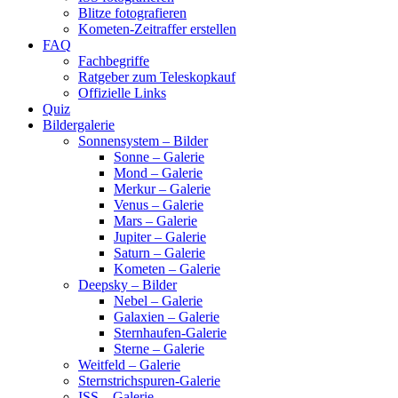
Blitze fotografieren
Kometen-Zeitraffer erstellen
FAQ
Fachbegriffe
Ratgeber zum Teleskopkauf
Offizielle Links
Quiz
Bildergalerie
Sonnensystem – Bilder
Sonne – Galerie
Mond – Galerie
Merkur – Galerie
Venus – Galerie
Mars – Galerie
Jupiter – Galerie
Saturn – Galerie
Kometen – Galerie
Deepsky – Bilder
Nebel – Galerie
Galaxien – Galerie
Sternhaufen-Galerie
Sterne – Galerie
Weitfeld – Galerie
Sternstrichspuren-Galerie
ISS – Galerie