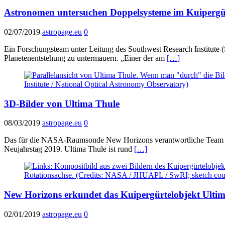
Astronomen untersuchen Doppelsysteme im Kuipergü
02/07/2019
astropage.eu
0
Ein Forschungsteam unter Leitung des Southwest Research Institute 
Planetenentstehung zu untermauern. „Einer der am
[…]
3D-Bilder von Ultima Thule
08/03/2019
astropage.eu
0
Das für die NASA-Raumsonde New Horizons verantwortliche Team hat 
Neujahrstag 2019. Ultima Thule ist rund
[…]
New Horizons erkundet das Kuipergürtelobjekt Ulti
02/01/2019
astropage.eu
0