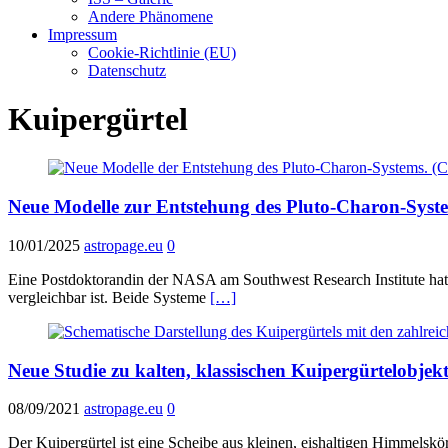
Andere Phänomene
Impressum
Cookie-Richtlinie (EU)
Datenschutz
Kuipergürtel
Neue Modelle zur Entstehung des Pluto-Charon-Syst
10/01/2025
astropage.eu
0
Eine Postdoktorandin der NASA am Southwest Research Institute hat 
vergleichbar ist. Beide Systeme
[…]
Neue Studie zu kalten, klassischen Kuipergürtelobjek
08/09/2021
astropage.eu
0
Der Kuipergürtel ist eine Scheibe aus kleinen, eishaltigen Himmels