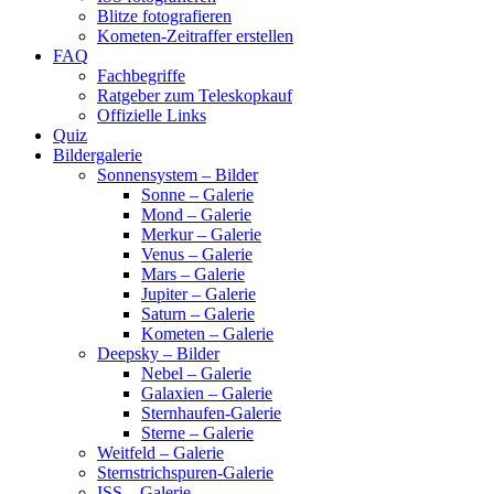
Blitze fotografieren
Kometen-Zeitraffer erstellen
FAQ
Fachbegriffe
Ratgeber zum Teleskopkauf
Offizielle Links
Quiz
Bildergalerie
Sonnensystem – Bilder
Sonne – Galerie
Mond – Galerie
Merkur – Galerie
Venus – Galerie
Mars – Galerie
Jupiter – Galerie
Saturn – Galerie
Kometen – Galerie
Deepsky – Bilder
Nebel – Galerie
Galaxien – Galerie
Sternhaufen-Galerie
Sterne – Galerie
Weitfeld – Galerie
Sternstrichspuren-Galerie
ISS – Galerie