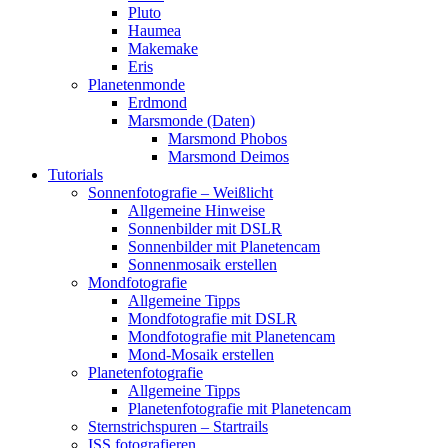
Pluto
Haumea
Makemake
Eris
Planetenmonde
Erdmond
Marsmonde (Daten)
Marsmond Phobos
Marsmond Deimos
Tutorials
Sonnenfotografie – Weißlicht
Allgemeine Hinweise
Sonnenbilder mit DSLR
Sonnenbilder mit Planetencam
Sonnenmosaik erstellen
Mondfotografie
Allgemeine Tipps
Mondfotografie mit DSLR
Mondfotografie mit Planetencam
Mond-Mosaik erstellen
Planetenfotografie
Allgemeine Tipps
Planetenfotografie mit Planetencam
Sternstrichspuren – Startrails
ISS fotografieren