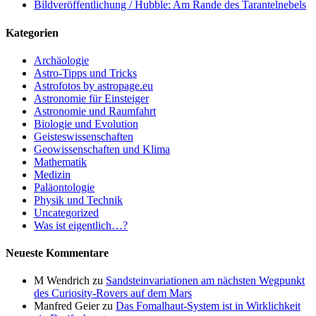
Bildveröffentlichung / Hubble: Am Rande des Tarantelnebels
Kategorien
Archäologie
Astro-Tipps und Tricks
Astrofotos by astropage.eu
Astronomie für Einsteiger
Astronomie und Raumfahrt
Biologie und Evolution
Geisteswissenschaften
Geowissenschaften und Klima
Mathematik
Medizin
Paläontologie
Physik und Technik
Uncategorized
Was ist eigentlich…?
Neueste Kommentare
M Wendrich
zu
Sandsteinvariationen am nächsten Wegpunkt
des Curiosity-Rovers auf dem Mars
Manfred Geier
zu
Das Fomalhaut-System ist in Wirklichkeit