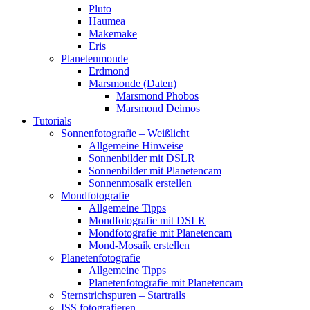
Pluto
Haumea
Makemake
Eris
Planetenmonde
Erdmond
Marsmonde (Daten)
Marsmond Phobos
Marsmond Deimos
Tutorials
Sonnenfotografie – Weißlicht
Allgemeine Hinweise
Sonnenbilder mit DSLR
Sonnenbilder mit Planetencam
Sonnenmosaik erstellen
Mondfotografie
Allgemeine Tipps
Mondfotografie mit DSLR
Mondfotografie mit Planetencam
Mond-Mosaik erstellen
Planetenfotografie
Allgemeine Tipps
Planetenfotografie mit Planetencam
Sternstrichspuren – Startrails
ISS fotografieren