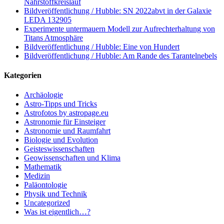
Nährstoffkreislauf
Bildveröffentlichung / Hubble: SN 2022abvt in der Galaxie
LEDA 132905
Experimente untermauern Modell zur Aufrechterhaltung von
Titans Atmosphäre
Bildveröffentlichung / Hubble: Eine von Hundert
Bildveröffentlichung / Hubble: Am Rande des Tarantelnebels
Kategorien
Archäologie
Astro-Tipps und Tricks
Astrofotos by astropage.eu
Astronomie für Einsteiger
Astronomie und Raumfahrt
Biologie und Evolution
Geisteswissenschaften
Geowissenschaften und Klima
Mathematik
Medizin
Paläontologie
Physik und Technik
Uncategorized
Was ist eigentlich…?