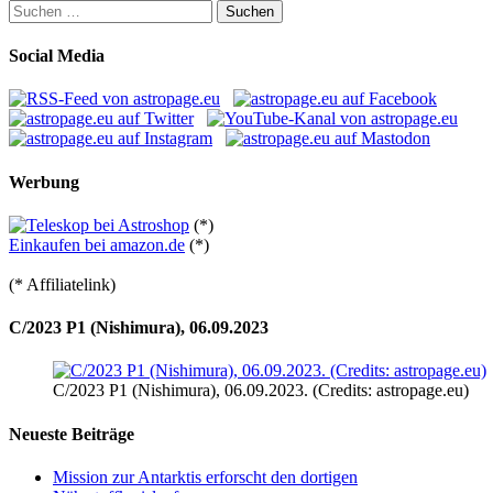
Suchen
nach:
Social Media
Werbung
(*)
Einkaufen bei amazon.de
(*)
(* Affiliatelink)
C/2023 P1 (Nishimura), 06.09.2023
C/2023 P1 (Nishimura), 06.09.2023. (Credits: astropage.eu)
Neueste Beiträge
Mission zur Antarktis erforscht den dortigen