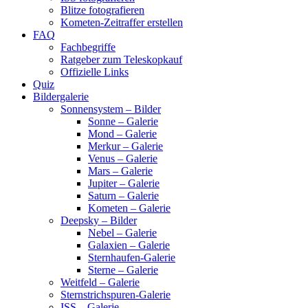
Blitze fotografieren
Kometen-Zeitraffer erstellen
FAQ
Fachbegriffe
Ratgeber zum Teleskopkauf
Offizielle Links
Quiz
Bildergalerie
Sonnensystem – Bilder
Sonne – Galerie
Mond – Galerie
Merkur – Galerie
Venus – Galerie
Mars – Galerie
Jupiter – Galerie
Saturn – Galerie
Kometen – Galerie
Deepsky – Bilder
Nebel – Galerie
Galaxien – Galerie
Sternhaufen-Galerie
Sterne – Galerie
Weitfeld – Galerie
Sternstrichspuren-Galerie
ISS – Galerie