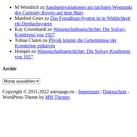
M Wendrich
zu
Sandsteinvariationen am nächsten Wegpunkt
des Curiosity-Rovers auf dem Mars
Manfred Geier
zu
Das Fomalhaut-System ist in Wirklichkeit
ein Dreifachsystem
Kay Groenhardt
zu
Wissenschaftsgeschichte: Die Solvay-
Konferenz von 1927
Tobias Claren
zu
Physik könnte die Geheimnisse der
Kornkreise entlarven
Hempel
zu
Wissenschaftsgeschichte: Die Solvay-Konferenz
von 1927
Archiv
Archiv
Copyright © 2011-2022 astropage.eu -
Impressum
|
Datenschutz
-
WordPress Theme by
MH Themes