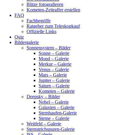
Blitze fotografieren
Kometen-Zeitraffer erstellen
FAQ
Fachbegriffe
Ratgeber zum Teleskopkauf
Offizielle Links
Quiz
Bildergalerie
Sonnensystem – Bilder
Sonne – Galerie
Mond – Galerie
Merkur – Galerie
Venus – Galerie
Mars – Galerie
Jupiter – Galerie
Saturn – Galerie
Kometen – Galerie
Deepsky – Bilder
Nebel – Galerie
Galaxien – Galerie
Sternhaufen-Galerie
Sterne – Galerie
Weitfeld – Galerie
Sternstrichspuren-Galerie
ISS – Galerie