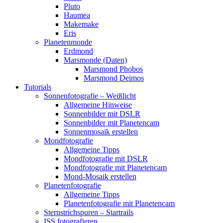
Pluto
Haumea
Makemake
Eris
Planetenmonde
Erdmond
Marsmonde (Daten)
Marsmond Phobos
Marsmond Deimos
Tutorials
Sonnenfotografie – Weißlicht
Allgemeine Hinweise
Sonnenbilder mit DSLR
Sonnenbilder mit Planetencam
Sonnenmosaik erstellen
Mondfotografie
Allgemeine Tipps
Mondfotografie mit DSLR
Mondfotografie mit Planetencam
Mond-Mosaik erstellen
Planetenfotografie
Allgemeine Tipps
Planetenfotografie mit Planetencam
Sternstrichspuren – Startrails
ISS fotografieren