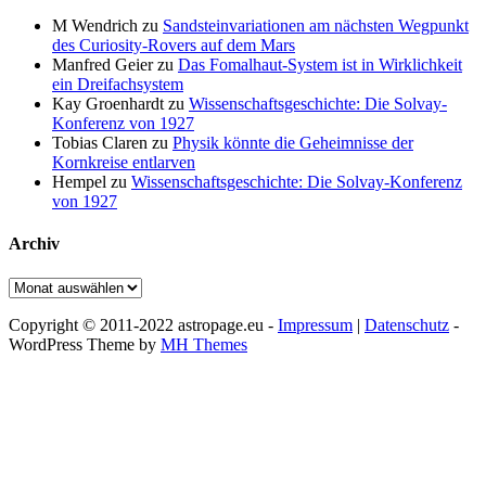
M Wendrich
zu
Sandsteinvariationen am nächsten Wegpunkt
des Curiosity-Rovers auf dem Mars
Manfred Geier
zu
Das Fomalhaut-System ist in Wirklichkeit
ein Dreifachsystem
Kay Groenhardt
zu
Wissenschaftsgeschichte: Die Solvay-
Konferenz von 1927
Tobias Claren
zu
Physik könnte die Geheimnisse der
Kornkreise entlarven
Hempel
zu
Wissenschaftsgeschichte: Die Solvay-Konferenz
von 1927
Archiv
Archiv
Copyright © 2011-2022 astropage.eu -
Impressum
|
Datenschutz
-
WordPress Theme by
MH Themes