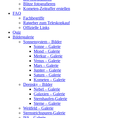
Blitze fotografieren
Kometen-Zeitraffer erstellen
FAQ
Fachbegriffe
Ratgeber zum Teleskopkauf
Offizielle Links
Quiz
Bildergalerie
Sonnensystem – Bilder
Sonne – Galerie
Mond – Galerie
Merkur – Galerie
Venus – Galerie
Mars – Galerie
Jupiter – Galerie
Saturn – Galerie
Kometen – Galerie
Deepsky – Bilder
Nebel – Galerie
Galaxien – Galerie
Sternhaufen-Galerie
Sterne – Galerie
Weitfeld – Galerie
Sternstrichspuren-Galerie
ISS – Galerie