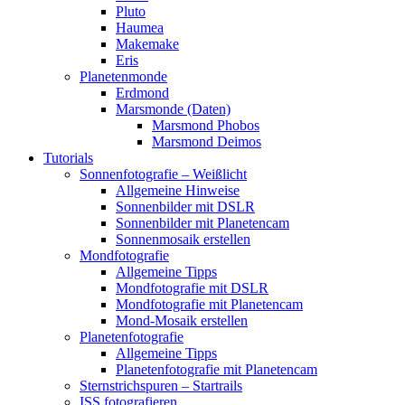
Pluto
Haumea
Makemake
Eris
Planetenmonde
Erdmond
Marsmonde (Daten)
Marsmond Phobos
Marsmond Deimos
Tutorials
Sonnenfotografie – Weißlicht
Allgemeine Hinweise
Sonnenbilder mit DSLR
Sonnenbilder mit Planetencam
Sonnenmosaik erstellen
Mondfotografie
Allgemeine Tipps
Mondfotografie mit DSLR
Mondfotografie mit Planetencam
Mond-Mosaik erstellen
Planetenfotografie
Allgemeine Tipps
Planetenfotografie mit Planetencam
Sternstrichspuren – Startrails
ISS fotografieren