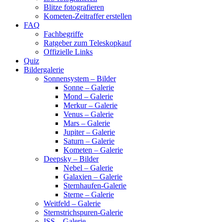
Blitze fotografieren
Kometen-Zeitraffer erstellen
FAQ
Fachbegriffe
Ratgeber zum Teleskopkauf
Offizielle Links
Quiz
Bildergalerie
Sonnensystem – Bilder
Sonne – Galerie
Mond – Galerie
Merkur – Galerie
Venus – Galerie
Mars – Galerie
Jupiter – Galerie
Saturn – Galerie
Kometen – Galerie
Deepsky – Bilder
Nebel – Galerie
Galaxien – Galerie
Sternhaufen-Galerie
Sterne – Galerie
Weitfeld – Galerie
Sternstrichspuren-Galerie
ISS – Galerie