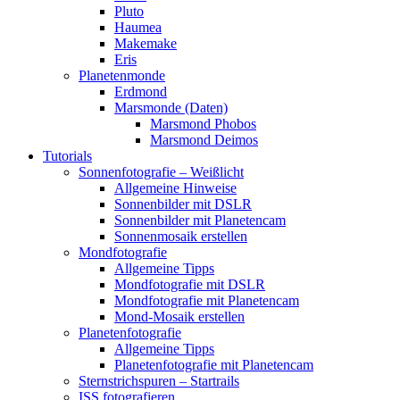
Pluto
Haumea
Makemake
Eris
Planetenmonde
Erdmond
Marsmonde (Daten)
Marsmond Phobos
Marsmond Deimos
Tutorials
Sonnenfotografie – Weißlicht
Allgemeine Hinweise
Sonnenbilder mit DSLR
Sonnenbilder mit Planetencam
Sonnenmosaik erstellen
Mondfotografie
Allgemeine Tipps
Mondfotografie mit DSLR
Mondfotografie mit Planetencam
Mond-Mosaik erstellen
Planetenfotografie
Allgemeine Tipps
Planetenfotografie mit Planetencam
Sternstrichspuren – Startrails
ISS fotografieren