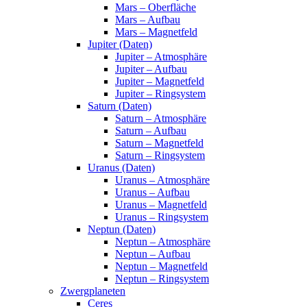
Mars – Oberfläche
Mars – Aufbau
Mars – Magnetfeld
Jupiter (Daten)
Jupiter – Atmosphäre
Jupiter – Aufbau
Jupiter – Magnetfeld
Jupiter – Ringsystem
Saturn (Daten)
Saturn – Atmosphäre
Saturn – Aufbau
Saturn – Magnetfeld
Saturn – Ringsystem
Uranus (Daten)
Uranus – Atmosphäre
Uranus – Aufbau
Uranus – Magnetfeld
Uranus – Ringsystem
Neptun (Daten)
Neptun – Atmosphäre
Neptun – Aufbau
Neptun – Magnetfeld
Neptun – Ringsystem
Zwergplaneten
Ceres