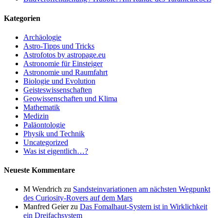
Kategorien
Archäologie
Astro-Tipps und Tricks
Astrofotos by astropage.eu
Astronomie für Einsteiger
Astronomie und Raumfahrt
Biologie und Evolution
Geisteswissenschaften
Geowissenschaften und Klima
Mathematik
Medizin
Paläontologie
Physik und Technik
Uncategorized
Was ist eigentlich…?
Neueste Kommentare
M Wendrich
zu
Sandsteinvariationen am nächsten Wegpunkt
des Curiosity-Rovers auf dem Mars
Manfred Geier
zu
Das Fomalhaut-System ist in Wirklichkeit
ein Dreifachsystem