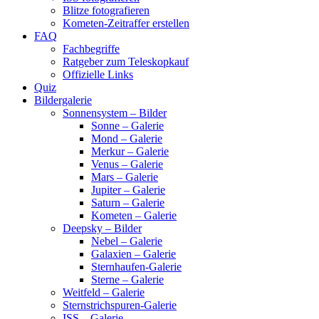
Blitze fotografieren
Kometen-Zeitraffer erstellen
FAQ
Fachbegriffe
Ratgeber zum Teleskopkauf
Offizielle Links
Quiz
Bildergalerie
Sonnensystem – Bilder
Sonne – Galerie
Mond – Galerie
Merkur – Galerie
Venus – Galerie
Mars – Galerie
Jupiter – Galerie
Saturn – Galerie
Kometen – Galerie
Deepsky – Bilder
Nebel – Galerie
Galaxien – Galerie
Sternhaufen-Galerie
Sterne – Galerie
Weitfeld – Galerie
Sternstrichspuren-Galerie
ISS – Galerie