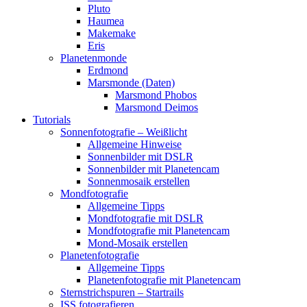
Pluto
Haumea
Makemake
Eris
Planetenmonde
Erdmond
Marsmonde (Daten)
Marsmond Phobos
Marsmond Deimos
Tutorials
Sonnenfotografie – Weißlicht
Allgemeine Hinweise
Sonnenbilder mit DSLR
Sonnenbilder mit Planetencam
Sonnenmosaik erstellen
Mondfotografie
Allgemeine Tipps
Mondfotografie mit DSLR
Mondfotografie mit Planetencam
Mond-Mosaik erstellen
Planetenfotografie
Allgemeine Tipps
Planetenfotografie mit Planetencam
Sternstrichspuren – Startrails
ISS fotografieren