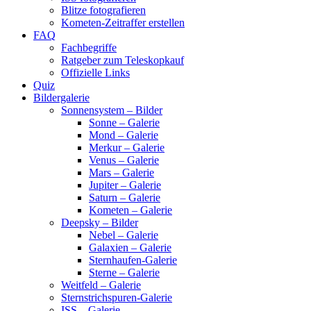
Blitze fotografieren
Kometen-Zeitraffer erstellen
FAQ
Fachbegriffe
Ratgeber zum Teleskopkauf
Offizielle Links
Quiz
Bildergalerie
Sonnensystem – Bilder
Sonne – Galerie
Mond – Galerie
Merkur – Galerie
Venus – Galerie
Mars – Galerie
Jupiter – Galerie
Saturn – Galerie
Kometen – Galerie
Deepsky – Bilder
Nebel – Galerie
Galaxien – Galerie
Sternhaufen-Galerie
Sterne – Galerie
Weitfeld – Galerie
Sternstrichspuren-Galerie
ISS – Galerie