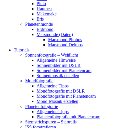
Pluto
Haumea
Makemake
Eris
Planetenmonde
Erdmond
Marsmonde (Daten)
Marsmond Phobos
Marsmond Deimos
Tutorials
Sonnenfotografie – Weißlicht
Allgemeine Hinweise
Sonnenbilder mit DSLR
Sonnenbilder mit Planetencam
Sonnenmosaik erstellen
Mondfotografie
Allgemeine Tipps
Mondfotografie mit DSLR
Mondfotografie mit Planetencam
Mond-Mosaik erstellen
Planetenfotografie
Allgemeine Tipps
Planetenfotografie mit Planetencam
Sternstrichspuren – Startrails
ISS fotografieren