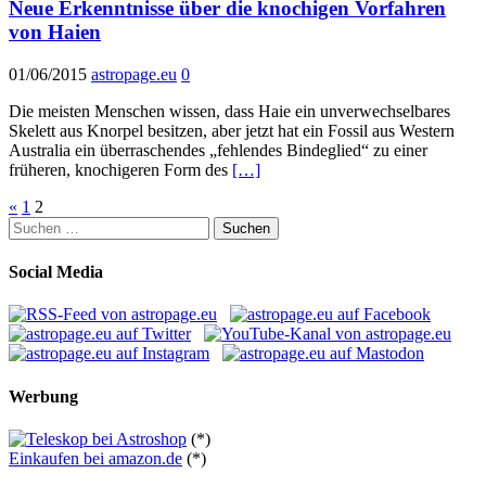
Neue Erkenntnisse über die knochigen Vorfahren
von Haien
01/06/2015
astropage.eu
0
Die meisten Menschen wissen, dass Haie ein unverwechselbares
Skelett aus Knorpel besitzen, aber jetzt hat ein Fossil aus Western
Australia ein überraschendes „fehlendes Bindeglied“ zu einer
früheren, knochigeren Form des
[…]
Seitennummerierung
«
1
2
Suchen
der
nach:
Beiträge
Social Media
Werbung
(*)
Einkaufen bei amazon.de
(*)