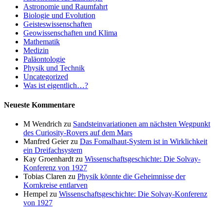
Astronomie und Raumfahrt
Biologie und Evolution
Geisteswissenschaften
Geowissenschaften und Klima
Mathematik
Medizin
Paläontologie
Physik und Technik
Uncategorized
Was ist eigentlich…?
Neueste Kommentare
M Wendrich
zu
Sandsteinvariationen am nächsten Wegpunkt
des Curiosity-Rovers auf dem Mars
Manfred Geier
zu
Das Fomalhaut-System ist in Wirklichkeit
ein Dreifachsystem
Kay Groenhardt
zu
Wissenschaftsgeschichte: Die Solvay-
Konferenz von 1927
Tobias Claren
zu
Physik könnte die Geheimnisse der
Kornkreise entlarven
Hempel
zu
Wissenschaftsgeschichte: Die Solvay-Konferenz
von 1927