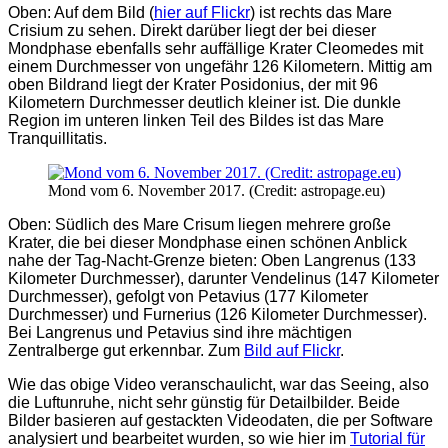
Oben: Auf dem Bild (
hier auf Flickr
) ist rechts das Mare
Crisium zu sehen. Direkt darüber liegt der bei dieser
Mondphase ebenfalls sehr auffällige Krater Cleomedes mit
einem Durchmesser von ungefähr 126 Kilometern. Mittig am
oben Bildrand liegt der Krater Posidonius, der mit 96
Kilometern Durchmesser deutlich kleiner ist. Die dunkle
Region im unteren linken Teil des Bildes ist das Mare
Tranquillitatis.
Mond vom 6. November 2017. (Credit: astropage.eu)
Oben: Südlich des Mare Crisum liegen mehrere große
Krater, die bei dieser Mondphase einen schönen Anblick
nahe der Tag-Nacht-Grenze bieten: Oben Langrenus (133
Kilometer Durchmesser), darunter Vendelinus (147 Kilometer
Durchmesser), gefolgt von Petavius (177 Kilometer
Durchmesser) und Furnerius (126 Kilometer Durchmesser).
Bei Langrenus und Petavius sind ihre mächtigen
Zentralberge gut erkennbar. Zum
Bild auf Flickr
.
Wie das obige Video veranschaulicht, war das Seeing, also
die Luftunruhe, nicht sehr günstig für Detailbilder. Beide
Bilder basieren auf gestackten Videodaten, die per Software
analysiert und bearbeitet wurden, so wie hier im
Tutorial für