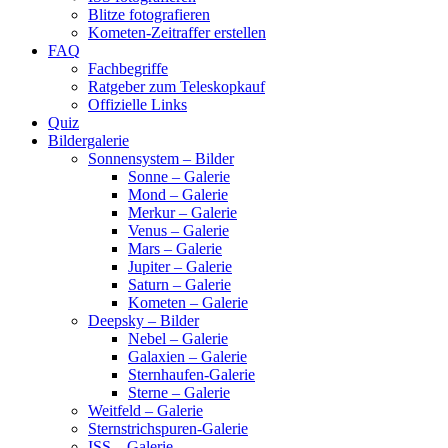
Blitze fotografieren
Kometen-Zeitraffer erstellen
FAQ
Fachbegriffe
Ratgeber zum Teleskopkauf
Offizielle Links
Quiz
Bildergalerie
Sonnensystem – Bilder
Sonne – Galerie
Mond – Galerie
Merkur – Galerie
Venus – Galerie
Mars – Galerie
Jupiter – Galerie
Saturn – Galerie
Kometen – Galerie
Deepsky – Bilder
Nebel – Galerie
Galaxien – Galerie
Sternhaufen-Galerie
Sterne – Galerie
Weitfeld – Galerie
Sternstrichspuren-Galerie
ISS – Galerie