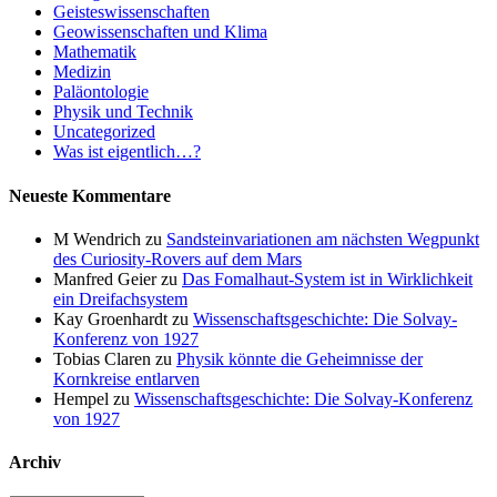
Geisteswissenschaften
Geowissenschaften und Klima
Mathematik
Medizin
Paläontologie
Physik und Technik
Uncategorized
Was ist eigentlich…?
Neueste Kommentare
M Wendrich
zu
Sandsteinvariationen am nächsten Wegpunkt
des Curiosity-Rovers auf dem Mars
Manfred Geier
zu
Das Fomalhaut-System ist in Wirklichkeit
ein Dreifachsystem
Kay Groenhardt
zu
Wissenschaftsgeschichte: Die Solvay-
Konferenz von 1927
Tobias Claren
zu
Physik könnte die Geheimnisse der
Kornkreise entlarven
Hempel
zu
Wissenschaftsgeschichte: Die Solvay-Konferenz
von 1927
Archiv