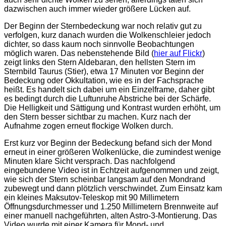
dazwischen auch immer wieder größere Lücken auf.
Der Beginn der Sternbedeckung war noch relativ gut zu
verfolgen, kurz danach wurden die Wolkenschleier jedoch
dichter, so dass kaum noch sinnvolle Beobachtungen
möglich waren. Das nebenstehende Bild (
hier auf Flickr
)
zeigt links den Stern Aldebaran, den hellsten Stern im
Sternbild Taurus (Stier), etwa 17 Minuten vor Beginn der
Bedeckung oder Okkultation, wie es in der Fachsprache
heißt. Es handelt sich dabei um ein Einzelframe, daher gibt
es bedingt durch die Luftunruhe Abstriche bei der Schärfe.
Die Helligkeit und Sättigung und Kontrast wurden erhöht, um
den Stern besser sichtbar zu machen. Kurz nach der
Aufnahme zogen erneut flockige Wolken durch.
Erst kurz vor Beginn der Bedeckung befand sich der Mond
erneut in einer größeren Wolkenlücke, die zumindest wenige
Minuten klare Sicht versprach. Das nachfolgend
eingebundene Video ist in Echtzeit aufgenommen und zeigt,
wie sich der Stern scheinbar langsam auf den Mondrand
zubewegt und dann plötzlich verschwindet. Zum Einsatz kam
ein kleines Maksutov-Teleskop mit 90 Millimetern
Öffnungsdurchmesser und 1.250 Millimetern Brennweite auf
einer manuell nachgeführten, alten Astro-3-Montierung. Das
Video wurde mit einer Kamera für Mond- und