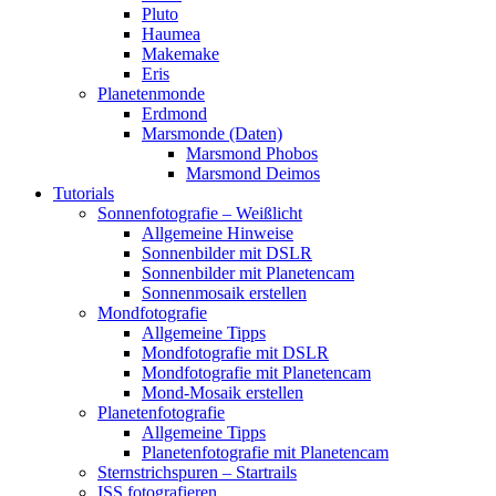
Pluto
Haumea
Makemake
Eris
Planetenmonde
Erdmond
Marsmonde (Daten)
Marsmond Phobos
Marsmond Deimos
Tutorials
Sonnenfotografie – Weißlicht
Allgemeine Hinweise
Sonnenbilder mit DSLR
Sonnenbilder mit Planetencam
Sonnenmosaik erstellen
Mondfotografie
Allgemeine Tipps
Mondfotografie mit DSLR
Mondfotografie mit Planetencam
Mond-Mosaik erstellen
Planetenfotografie
Allgemeine Tipps
Planetenfotografie mit Planetencam
Sternstrichspuren – Startrails
ISS fotografieren