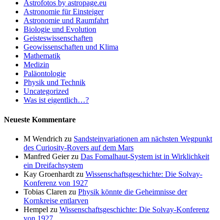
Astrofotos by astropage.eu
Astronomie für Einsteiger
Astronomie und Raumfahrt
Biologie und Evolution
Geisteswissenschaften
Geowissenschaften und Klima
Mathematik
Medizin
Paläontologie
Physik und Technik
Uncategorized
Was ist eigentlich…?
Neueste Kommentare
M Wendrich
zu
Sandsteinvariationen am nächsten Wegpunkt
des Curiosity-Rovers auf dem Mars
Manfred Geier
zu
Das Fomalhaut-System ist in Wirklichkeit
ein Dreifachsystem
Kay Groenhardt
zu
Wissenschaftsgeschichte: Die Solvay-
Konferenz von 1927
Tobias Claren
zu
Physik könnte die Geheimnisse der
Kornkreise entlarven
Hempel
zu
Wissenschaftsgeschichte: Die Solvay-Konferenz
von 1927