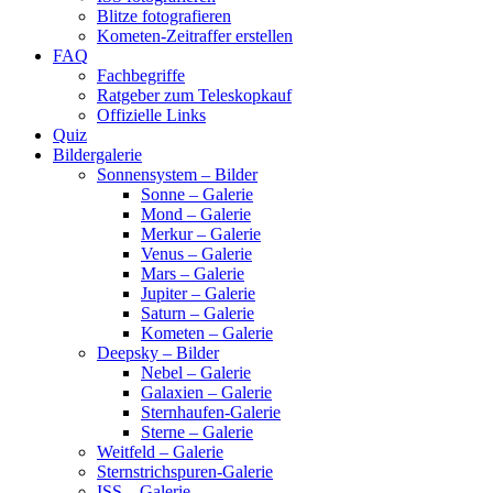
Blitze fotografieren
Kometen-Zeitraffer erstellen
FAQ
Fachbegriffe
Ratgeber zum Teleskopkauf
Offizielle Links
Quiz
Bildergalerie
Sonnensystem – Bilder
Sonne – Galerie
Mond – Galerie
Merkur – Galerie
Venus – Galerie
Mars – Galerie
Jupiter – Galerie
Saturn – Galerie
Kometen – Galerie
Deepsky – Bilder
Nebel – Galerie
Galaxien – Galerie
Sternhaufen-Galerie
Sterne – Galerie
Weitfeld – Galerie
Sternstrichspuren-Galerie
ISS – Galerie