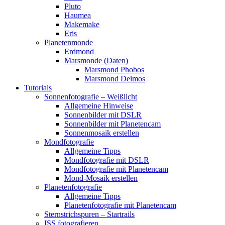
Pluto
Haumea
Makemake
Eris
Planetenmonde
Erdmond
Marsmonde (Daten)
Marsmond Phobos
Marsmond Deimos
Tutorials
Sonnenfotografie – Weißlicht
Allgemeine Hinweise
Sonnenbilder mit DSLR
Sonnenbilder mit Planetencam
Sonnenmosaik erstellen
Mondfotografie
Allgemeine Tipps
Mondfotografie mit DSLR
Mondfotografie mit Planetencam
Mond-Mosaik erstellen
Planetenfotografie
Allgemeine Tipps
Planetenfotografie mit Planetencam
Sternstrichspuren – Startrails
ISS fotografieren