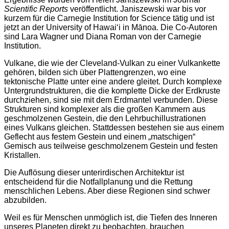
Scientific Reports
veröffentlicht. Janiszewski war bis vor
kurzem für die Carnegie Institution for Science tätig und ist
jetzt an der University of Hawaiʻi in Mānoa. Die Co-Autoren
sind Lara Wagner und Diana Roman von der Carnegie
Institution.
Vulkane, die wie der Cleveland-Vulkan zu einer Vulkankette
gehören, bilden sich über Plattengrenzen, wo eine
tektonische Platte unter eine andere gleitet. Durch komplexe
Untergrundstrukturen, die die komplette Dicke der Erdkruste
durchziehen, sind sie mit dem Erdmantel verbunden. Diese
Strukturen sind komplexer als die großen Kammern aus
geschmolzenen Gestein, die den Lehrbuchillustrationen
eines Vulkans gleichen. Stattdessen bestehen sie aus einem
Geflecht aus festem Gestein und einem „matschigen“
Gemisch aus teilweise geschmolzenem Gestein und festen
Kristallen.
Die Auflösung dieser unterirdischen Architektur ist
entscheidend für die Notfallplanung und die Rettung
menschlichen Lebens. Aber diese Regionen sind schwer
abzubilden.
Weil es für Menschen unmöglich ist, die Tiefen des Inneren
unseres Planeten direkt zu beobachten, brauchen