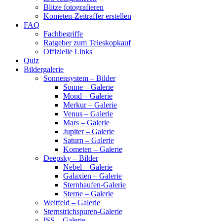
Blitze fotografieren
Kometen-Zeitraffer erstellen
FAQ
Fachbegriffe
Ratgeber zum Teleskopkauf
Offizielle Links
Quiz
Bildergalerie
Sonnensystem – Bilder
Sonne – Galerie
Mond – Galerie
Merkur – Galerie
Venus – Galerie
Mars – Galerie
Jupiter – Galerie
Saturn – Galerie
Kometen – Galerie
Deepsky – Bilder
Nebel – Galerie
Galaxien – Galerie
Sternhaufen-Galerie
Sterne – Galerie
Weitfeld – Galerie
Sternstrichspuren-Galerie
ISS – Galerie