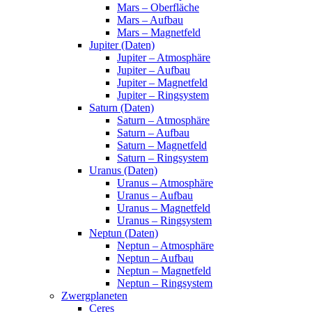
Mars – Oberfläche
Mars – Aufbau
Mars – Magnetfeld
Jupiter (Daten)
Jupiter – Atmosphäre
Jupiter – Aufbau
Jupiter – Magnetfeld
Jupiter – Ringsystem
Saturn (Daten)
Saturn – Atmosphäre
Saturn – Aufbau
Saturn – Magnetfeld
Saturn – Ringsystem
Uranus (Daten)
Uranus – Atmosphäre
Uranus – Aufbau
Uranus – Magnetfeld
Uranus – Ringsystem
Neptun (Daten)
Neptun – Atmosphäre
Neptun – Aufbau
Neptun – Magnetfeld
Neptun – Ringsystem
Zwergplaneten
Ceres