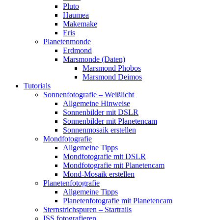
Pluto
Haumea
Makemake
Eris
Planetenmonde
Erdmond
Marsmonde (Daten)
Marsmond Phobos
Marsmond Deimos
Tutorials
Sonnenfotografie – Weißlicht
Allgemeine Hinweise
Sonnenbilder mit DSLR
Sonnenbilder mit Planetencam
Sonnenmosaik erstellen
Mondfotografie
Allgemeine Tipps
Mondfotografie mit DSLR
Mondfotografie mit Planetencam
Mond-Mosaik erstellen
Planetenfotografie
Allgemeine Tipps
Planetenfotografie mit Planetencam
Sternstrichspuren – Startrails
ISS fotografieren