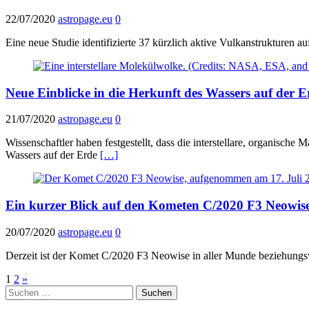
22/07/2020
astropage.eu
0
Eine neue Studie identifizierte 37 kürzlich aktive Vulkanstrukturen au
Neue Einblicke in die Herkunft des Wassers auf der E
21/07/2020
astropage.eu
0
Wissenschaftler haben festgestellt, dass die interstellare, organische 
Wassers auf der Erde
[…]
Ein kurzer Blick auf den Kometen C/2020 F3 Neowis
20/07/2020
astropage.eu
0
Derzeit ist der Komet C/2020 F3 Neowise in aller Munde beziehungswe
Seitennummerierung
1
2
»
Suchen
der
nach: