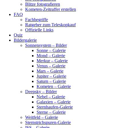
Blitze fotografieren
Kometen-Zeitraffer erstellen
FAQ
Fachbegriffe
Ratgeber zum Teleskopkauf
Offizielle Links
Quiz
Bildergalerie
Sonnensystem – Bilder
Sonne – Galerie
Mond – Galerie
Merkur – Galerie
Venus – Galerie
Mars – Galerie
Jupiter – Galerie
Saturn – Galerie
Kometen – Galerie
Deepsky – Bilder
Nebel – Galerie
Galaxien – Galerie
Sternhaufen-Galerie
Sterne – Galerie
Weitfeld – Galerie
Sternstrichspuren-Galerie
ISS – Galerie