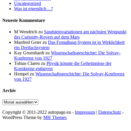
Uncategorized
Was ist eigentlich…?
Neueste Kommentare
M Wendrich
zu
Sandsteinvariationen am nächsten Wegpunkt
des Curiosity-Rovers auf dem Mars
Manfred Geier
zu
Das Fomalhaut-System ist in Wirklichkeit
ein Dreifachsystem
Kay Groenhardt
zu
Wissenschaftsgeschichte: Die Solvay-
Konferenz von 1927
Tobias Claren
zu
Physik könnte die Geheimnisse der
Kornkreise entlarven
Hempel
zu
Wissenschaftsgeschichte: Die Solvay-Konferenz
von 1927
Archiv
Archiv
Copyright © 2011-2022 astropage.eu -
Impressum
|
Datenschutz
-
WordPress Theme by
MH Themes