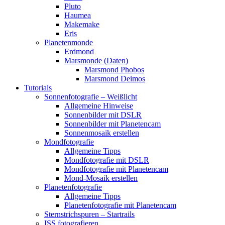
Pluto
Haumea
Makemake
Eris
Planetenmonde
Erdmond
Marsmonde (Daten)
Marsmond Phobos
Marsmond Deimos
Tutorials
Sonnenfotografie – Weißlicht
Allgemeine Hinweise
Sonnenbilder mit DSLR
Sonnenbilder mit Planetencam
Sonnenmosaik erstellen
Mondfotografie
Allgemeine Tipps
Mondfotografie mit DSLR
Mondfotografie mit Planetencam
Mond-Mosaik erstellen
Planetenfotografie
Allgemeine Tipps
Planetenfotografie mit Planetencam
Sternstrichspuren – Startrails
ISS fotografieren