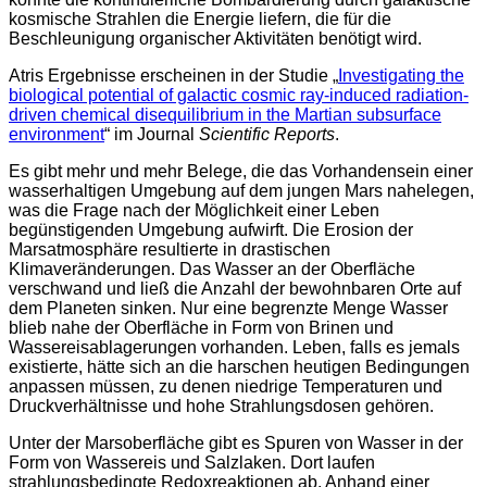
kosmische Strahlen die Energie liefern, die für die
Beschleunigung organischer Aktivitäten benötigt wird.
Atris Ergebnisse erscheinen in der Studie „
Investigating the
biological potential of galactic cosmic ray-induced radiation-
driven chemical disequilibrium in the Martian subsurface
environment
“ im Journal
Scientific Reports
.
Es gibt mehr und mehr Belege, die das Vorhandensein einer
wasserhaltigen Umgebung auf dem jungen Mars nahelegen,
was die Frage nach der Möglichkeit einer Leben
begünstigenden Umgebung aufwirft. Die Erosion der
Marsatmosphäre resultierte in drastischen
Klimaveränderungen. Das Wasser an der Oberfläche
verschwand und ließ die Anzahl der bewohnbaren Orte auf
dem Planeten sinken. Nur eine begrenzte Menge Wasser
blieb nahe der Oberfläche in Form von Brinen und
Wassereisablagerungen vorhanden. Leben, falls es jemals
existierte, hätte sich an die harschen heutigen Bedingungen
anpassen müssen, zu denen niedrige Temperaturen und
Druckverhältnisse und hohe Strahlungsdosen gehören.
Unter der Marsoberfläche gibt es Spuren von Wasser in der
Form von Wassereis und Salzlaken. Dort laufen
strahlungsbedingte Redoxreaktionen ab. Anhand einer