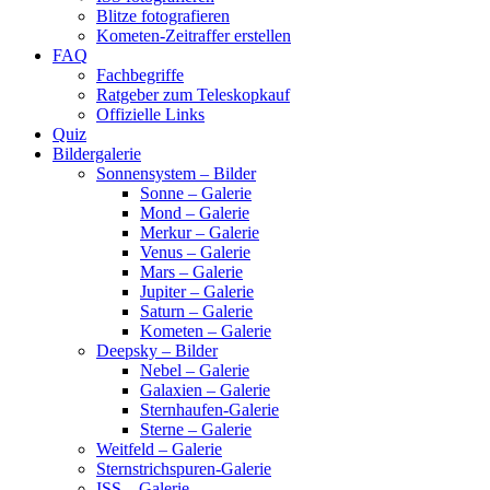
Blitze fotografieren
Kometen-Zeitraffer erstellen
FAQ
Fachbegriffe
Ratgeber zum Teleskopkauf
Offizielle Links
Quiz
Bildergalerie
Sonnensystem – Bilder
Sonne – Galerie
Mond – Galerie
Merkur – Galerie
Venus – Galerie
Mars – Galerie
Jupiter – Galerie
Saturn – Galerie
Kometen – Galerie
Deepsky – Bilder
Nebel – Galerie
Galaxien – Galerie
Sternhaufen-Galerie
Sterne – Galerie
Weitfeld – Galerie
Sternstrichspuren-Galerie
ISS – Galerie