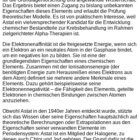
Das Ergebnis bietet einen Zugang zu bislang unbekannten
Eigenschaften dieses Elements und erlaubt die Prüfung
theoretischer Modelle. Es ist von praktischem Interesse, weil
Astat ein vielversprechender Kandidat für die Entwicklung
chemischer Bestandteile zur Krebsbehandlung im Rahmen
zielgerichteter Alpha-Therapien ist.
Die Elektronenaffinität ist die freigesetzte Energie, wenn sich
ein Elektron an ein neutrales Atom in der Gasphase bindet,
um ein negatives Ion zu bilden. Sie ist eine der
grundlegendsten Eigenschaften eines chemischen
Elements. Zusammen mit der Ionisationsenergie (der
benötigten Energie zum Herausreißen eines Elektrons aus
dem Atom) definiert sie mehrere andere Merkmale eines
Elements. Dazu gehört beispielsweise seine
Elektronennegativität – die Fähigkeit des Elements, geteilte
Elektronen in chemischen Bindungen zwischen Atomen
anzuziehen.
Obwohl Astat in den 1940er Jahren entdeckt wurde, stützte
sich das Wissen über seine Eigenschaften hauptsächlich auf
theoretische Berechnungen oder Extrapolationen aus den
Eigenschaften seiner verwandten Elemente im
Periodensystem: Astat ist ein Mitglied der Halogene, zu
denen auch Chlor und Jod gehören. Der Grund dafür ist die