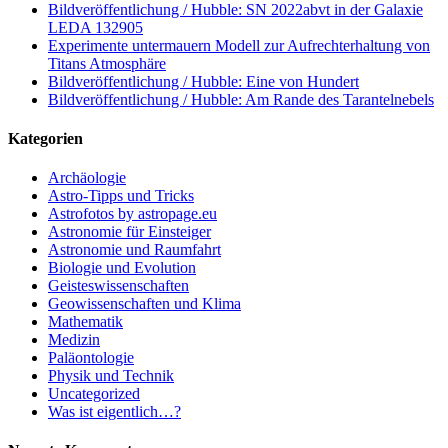
Bildveröffentlichung / Hubble: SN 2022abvt in der Galaxie
LEDA 132905
Experimente untermauern Modell zur Aufrechterhaltung von
Titans Atmosphäre
Bildveröffentlichung / Hubble: Eine von Hundert
Bildveröffentlichung / Hubble: Am Rande des Tarantelnebels
Kategorien
Archäologie
Astro-Tipps und Tricks
Astrofotos by astropage.eu
Astronomie für Einsteiger
Astronomie und Raumfahrt
Biologie und Evolution
Geisteswissenschaften
Geowissenschaften und Klima
Mathematik
Medizin
Paläontologie
Physik und Technik
Uncategorized
Was ist eigentlich…?