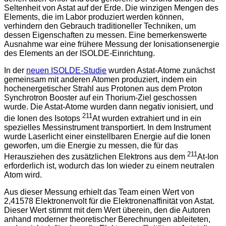
Seltenheit von Astat auf der Erde. Die winzigen Mengen des
Elements, die im Labor produziert werden können,
verhindern den Gebrauch traditioneller Techniken, um
dessen Eigenschaften zu messen. Eine bemerkenswerte
Ausnahme war eine frühere Messung der Ionisationsenergie
des Elements an der ISOLDE-Einrichtung.
In der
neuen ISOLDE-Studie
wurden Astat-Atome zunächst
gemeinsam mit anderen Atomen produziert, indem ein
hochenergetischer Strahl aus Protonen aus dem Proton
Synchrotron Booster auf ein Thorium-Ziel geschossen
wurde. Die Astat-Atome wurden dann negativ ionisiert, und
211
die Ionen des Isotops
At wurden extrahiert und in ein
spezielles Messinstrument transportiert. In dem Instrument
wurde Laserlicht einer einstellbaren Energie auf die Ionen
geworfen, um die Energie zu messen, die für das
211
Herausziehen des zusätzlichen Elektrons aus dem
At-Ion
erforderlich ist, wodurch das Ion wieder zu einem neutralen
Atom wird.
Aus dieser Messung erhielt das Team einen Wert von
2,41578 Elektronenvolt für die Elektronenaffinität von Astat.
Dieser Wert stimmt mit dem Wert überein, den die Autoren
anhand moderner theoretischer Berechnungen ableiteten,