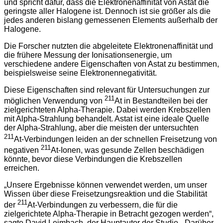
und spricht dafür, dass die Elektronenaffinität von Astat die
geringste aller Halogene ist. Dennoch ist sie größer als die
jedes anderen bislang gemessenen Elements außerhalb der
Halogene.
Die Forscher nutzten die abgeleitete Elektronenaffinität und
die frühere Messung der Ionisationsenergie, um
verschiedene andere Eigenschaften von Astat zu bestimmen,
beispielsweise seine Elektronennegativität.
Diese Eigenschaften sind relevant für Untersuchungen zur
211
möglichen Verwendung von
At in Bestandteilen bei der
zielgerichteten Alpha-Therapie. Dabei werden Krebszellen
mit Alpha-Strahlung behandelt. Astat ist eine ideale Quelle
der Alpha-Strahlung, aber die meisten der untersuchten
211
At-Verbindungen leiden an der schnellen Freisetzung von
211
negativen
At-Ionen, was gesunde Zellen beschädigen
könnte, bevor diese Verbindungen die Krebszellen
erreichen.
„Unsere Ergebnisse können verwendet werden, um unser
Wissen über diese Freisetzungsreaktion und die Stabilität
211
der
At-Verbindungen zu verbessern, die für die
zielgerichtete Alpha-Therapie in Betracht gezogen werden“,
sagte David Leimbach, der Hauptautor der Studie. „Darüber