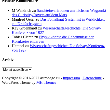
Neueste Kommentare
M Wendrich
zu
Sandsteinvariationen am nächsten Wegpunkt
des Curiosity-Rovers auf dem Mars
Manfred Geier
zu
Das Fomalhaut-System ist in Wirklichkeit
ein Dreifachsystem
Kay Groenhardt
zu
Wissenschaftsgeschichte: Die Solvay-
Konferenz von 1927
Tobias Claren
zu
Physik könnte die Geheimnisse der
Kornkreise entlarven
Hempel
zu
Wissenschaftsgeschichte: Die Solvay-Konferenz
von 1927
Archiv
Archiv
Copyright © 2011-2022 astropage.eu -
Impressum
|
Datenschutz
-
WordPress Theme by
MH Themes