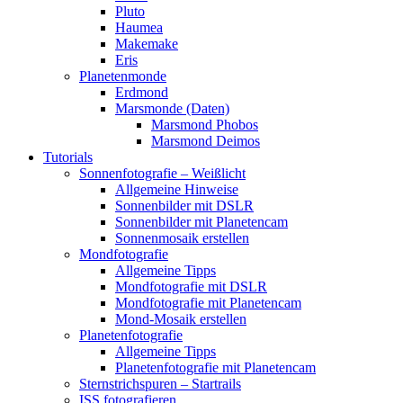
Pluto
Haumea
Makemake
Eris
Planetenmonde
Erdmond
Marsmonde (Daten)
Marsmond Phobos
Marsmond Deimos
Tutorials
Sonnenfotografie – Weißlicht
Allgemeine Hinweise
Sonnenbilder mit DSLR
Sonnenbilder mit Planetencam
Sonnenmosaik erstellen
Mondfotografie
Allgemeine Tipps
Mondfotografie mit DSLR
Mondfotografie mit Planetencam
Mond-Mosaik erstellen
Planetenfotografie
Allgemeine Tipps
Planetenfotografie mit Planetencam
Sternstrichspuren – Startrails
ISS fotografieren