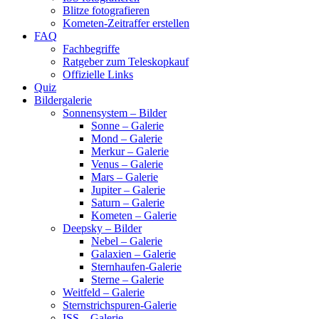
Blitze fotografieren
Kometen-Zeitraffer erstellen
FAQ
Fachbegriffe
Ratgeber zum Teleskopkauf
Offizielle Links
Quiz
Bildergalerie
Sonnensystem – Bilder
Sonne – Galerie
Mond – Galerie
Merkur – Galerie
Venus – Galerie
Mars – Galerie
Jupiter – Galerie
Saturn – Galerie
Kometen – Galerie
Deepsky – Bilder
Nebel – Galerie
Galaxien – Galerie
Sternhaufen-Galerie
Sterne – Galerie
Weitfeld – Galerie
Sternstrichspuren-Galerie
ISS – Galerie