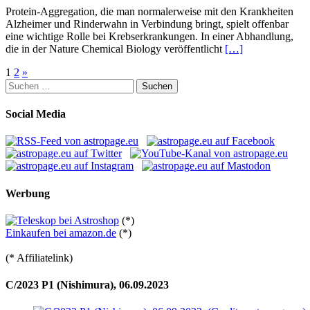
Protein-Aggregation, die man normalerweise mit den Krankheiten
Alzheimer und Rinderwahn in Verbindung bringt, spielt offenbar
eine wichtige Rolle bei Krebserkrankungen. In einer Abhandlung,
die in der Nature Chemical Biology veröffentlicht
[…]
Seitennummerierung
1
2
»
Suchen
der
nach:
Beiträge
Social Media
Werbung
(*)
Einkaufen bei amazon.de
(*)
(* Affiliatelink)
C/2023 P1 (Nishimura), 06.09.2023