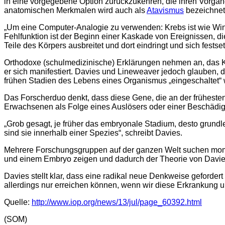
in eine vorgegebene Option zurückzukehren, die ihren Vorgäng
anatomischen Merkmalen wird auch als
Atavismus
bezeichnet
„Um eine Computer-Analogie zu verwenden: Krebs ist wie Wind
Fehlfunktion ist der Beginn einer Kaskade von Ereignissen, di
Teile des Körpers ausbreitet und dort eindringt und sich festset
Orthodoxe (schulmedizinische) Erklärungen nehmen an, das Kr
er sich manifestiert. Davies und Lineweaver jedoch glauben, 
frühen Stadien des Lebens eines Organismus „eingeschaltet“ we
Das Forscherduo denkt, dass diese Gene, die an der frühesten 
Erwachsenen als Folge eines Auslösers oder einer Beschädig
„Grob gesagt, je früher das embryonale Stadium, desto grundle
sind sie innerhalb einer Spezies“, schreibt Davies.
Mehrere Forschungsgruppen auf der ganzen Welt suchen mome
und einem Embryo zeigen und dadurch der Theorie von Davie
Davies stellt klar, dass eine radikal neue Denkweise gefordert 
allerdings nur erreichen können, wenn wir diese Erkrankung u
Quelle:
http://www.iop.org/news/13/jul/page_60392.html
(SOM)