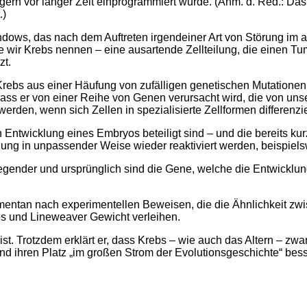
ern vor langer Zeit einprogrammiert wurde. (Anm. d. Red.: Das
.)
ows, das nach dem Auftreten irgendeiner Art von Störung im ab
e wir Krebs nennen – eine ausartende Zellteilung, die einen Tum
zt.
ebs aus einer Häufung von zufälligen genetischen Mutationen 
dass er von einer Reihe von Genen verursacht wird, die von un
rden, wenn sich Zellen in spezialisierte Zellformen differenzi
Entwicklung eines Embryos beteiligt sind – und die bereits kur
ung in unpassender Weise wieder reaktiviert werden, beispiel
gender und ursprünglich sind die Gene, welche die Entwicklung 
ntan nach experimentellen Beweisen, die die Ähnlichkeit zw
s und Lineweaver Gewicht verleihen.
ist. Trotzdem erklärt er, dass Krebs – wie auch das Altern – zwa
nd ihren Platz „im großen Strom der Evolutionsgeschichte“ bess