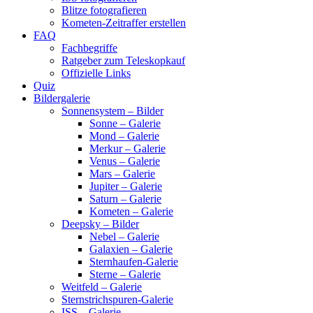
Blitze fotografieren
Kometen-Zeitraffer erstellen
FAQ
Fachbegriffe
Ratgeber zum Teleskopkauf
Offizielle Links
Quiz
Bildergalerie
Sonnensystem – Bilder
Sonne – Galerie
Mond – Galerie
Merkur – Galerie
Venus – Galerie
Mars – Galerie
Jupiter – Galerie
Saturn – Galerie
Kometen – Galerie
Deepsky – Bilder
Nebel – Galerie
Galaxien – Galerie
Sternhaufen-Galerie
Sterne – Galerie
Weitfeld – Galerie
Sternstrichspuren-Galerie
ISS – Galerie