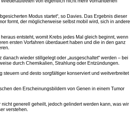
 Wiederauftreten von eigentlich nicht mehr vorhandenen
gesicherten Modus startet“, so Davies. Das Ergebnis dieser
or formt, der möglicherweise selbst mobil wird, sich in andere
heraus entsteht, womit Krebs jedes Mal gleich beginnt, wenn
seren ersten Vorfahren überdauert haben und die in den ganz
eren.
z danach wieder stillgelegt oder „ausgeschaltet“ werden – bei
sweise durch Chemikalien, Strahlung oder Entzündungen.
steuern und desto sorgfältiger konserviert und weitverbreitet
ischen den Erscheinungsbildern von Genen in einem Tumor
r nicht generell geheilt, jedoch gelindert werden kann, was wir
er verstehen.