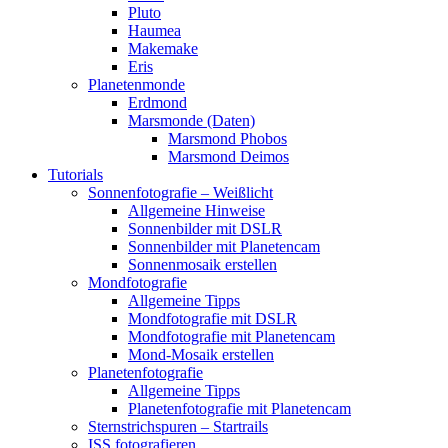
Pluto
Haumea
Makemake
Eris
Planetenmonde
Erdmond
Marsmonde (Daten)
Marsmond Phobos
Marsmond Deimos
Tutorials
Sonnenfotografie – Weißlicht
Allgemeine Hinweise
Sonnenbilder mit DSLR
Sonnenbilder mit Planetencam
Sonnenmosaik erstellen
Mondfotografie
Allgemeine Tipps
Mondfotografie mit DSLR
Mondfotografie mit Planetencam
Mond-Mosaik erstellen
Planetenfotografie
Allgemeine Tipps
Planetenfotografie mit Planetencam
Sternstrichspuren – Startrails
ISS fotografieren