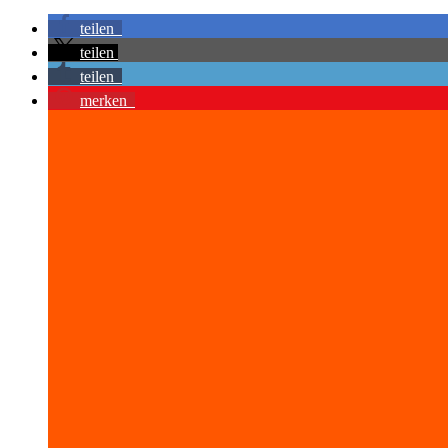
teilen
teilen
teilen
merken