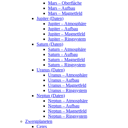
Mars – Oberfläche
Mars – Aufbau
Mars – Magnetfeld
Jupiter (Daten)
Jupiter – Atmosphäre
Jupiter – Aufbau
Jupiter – Magnetfeld
Jupiter – Ringsystem
Saturn (Daten)
Saturn – Atmosphäre
Saturn – Aufbau
Saturn – Magnetfeld
Saturn – Ringsystem
Uranus (Daten)
Uranus – Atmosphäre
Uranus – Aufbau
Uranus – Magnetfeld
Uranus – Ringsystem
Neptun (Daten)
Neptun – Atmosphäre
Neptun – Aufbau
Neptun – Magnetfeld
Neptun – Ringsystem
Zwergplaneten
Ceres