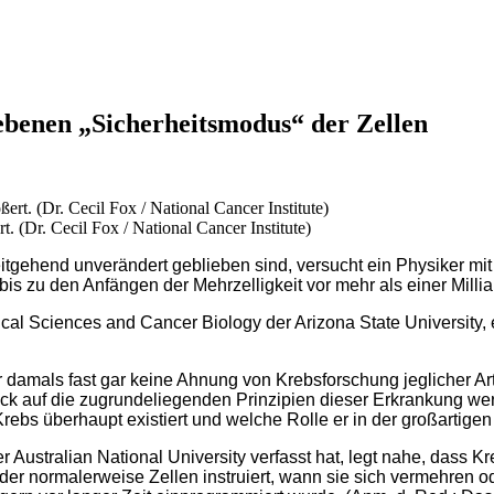
gebenen „Sicherheitsmodus“ der Zellen
 (Dr. Cecil Fox / National Cancer Institute)
itgehend unverändert geblieben sind, versucht ein Physiker mit
bis zu den Anfängen der Mehrzelligkeit vor mehr als einer Milli
cal Sciences and Cancer Biology der Arizona State University, 
damals fast gar keine Ahnung von Krebsforschung jeglicher Art 
k auf die zugrundeliegenden Prinzipien dieser Erkrankung werf
rebs überhaupt existiert und welche Rolle er in der großartige
 Australian National University verfasst hat, legt nahe, dass K
er normalerweise Zellen instruiert, wann sie sich vermehren oder