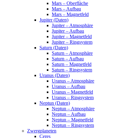
Mars – Oberfläche
Mars – Aufbau
Mars – Magnetfeld
Jupiter (Daten)
Jupiter – Atmosphäre
Jupiter – Aufbau
Jupiter – Magnetfeld
Jupiter – Ringsystem
Saturn (Daten)
Saturn – Atmosphäre
Saturn – Aufbau
Saturn – Magnetfeld
Saturn – Ringsystem
Uranus (Daten)
Uranus – Atmosphäre
Uranus – Aufbau
Uranus – Magnetfeld
Uranus – Ringsystem
Neptun (Daten)
Neptun – Atmosphäre
Neptun – Aufbau
Neptun – Magnetfeld
Neptun – Ringsystem
Zwergplaneten
Ceres