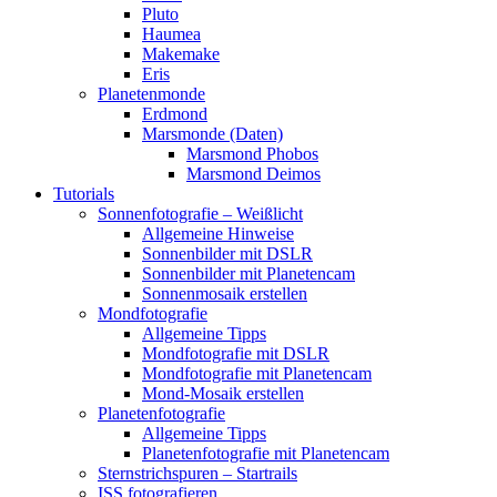
Pluto
Haumea
Makemake
Eris
Planetenmonde
Erdmond
Marsmonde (Daten)
Marsmond Phobos
Marsmond Deimos
Tutorials
Sonnenfotografie – Weißlicht
Allgemeine Hinweise
Sonnenbilder mit DSLR
Sonnenbilder mit Planetencam
Sonnenmosaik erstellen
Mondfotografie
Allgemeine Tipps
Mondfotografie mit DSLR
Mondfotografie mit Planetencam
Mond-Mosaik erstellen
Planetenfotografie
Allgemeine Tipps
Planetenfotografie mit Planetencam
Sternstrichspuren – Startrails
ISS fotografieren