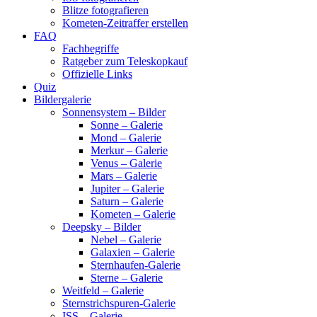
Blitze fotografieren
Kometen-Zeitraffer erstellen
FAQ
Fachbegriffe
Ratgeber zum Teleskopkauf
Offizielle Links
Quiz
Bildergalerie
Sonnensystem – Bilder
Sonne – Galerie
Mond – Galerie
Merkur – Galerie
Venus – Galerie
Mars – Galerie
Jupiter – Galerie
Saturn – Galerie
Kometen – Galerie
Deepsky – Bilder
Nebel – Galerie
Galaxien – Galerie
Sternhaufen-Galerie
Sterne – Galerie
Weitfeld – Galerie
Sternstrichspuren-Galerie
ISS – Galerie