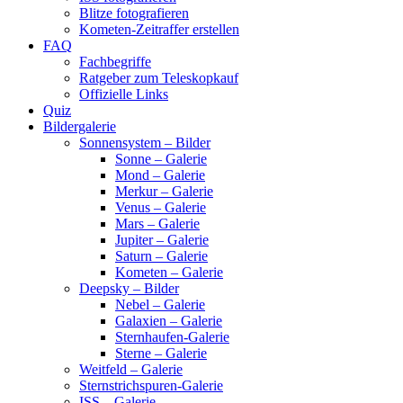
Blitze fotografieren
Kometen-Zeitraffer erstellen
FAQ
Fachbegriffe
Ratgeber zum Teleskopkauf
Offizielle Links
Quiz
Bildergalerie
Sonnensystem – Bilder
Sonne – Galerie
Mond – Galerie
Merkur – Galerie
Venus – Galerie
Mars – Galerie
Jupiter – Galerie
Saturn – Galerie
Kometen – Galerie
Deepsky – Bilder
Nebel – Galerie
Galaxien – Galerie
Sternhaufen-Galerie
Sterne – Galerie
Weitfeld – Galerie
Sternstrichspuren-Galerie
ISS – Galerie