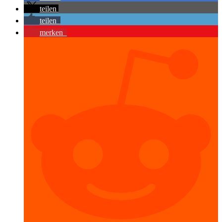
teilen
teilen
merken