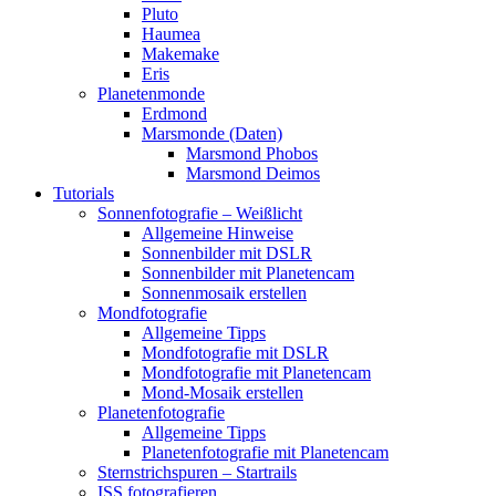
Pluto
Haumea
Makemake
Eris
Planetenmonde
Erdmond
Marsmonde (Daten)
Marsmond Phobos
Marsmond Deimos
Tutorials
Sonnenfotografie – Weißlicht
Allgemeine Hinweise
Sonnenbilder mit DSLR
Sonnenbilder mit Planetencam
Sonnenmosaik erstellen
Mondfotografie
Allgemeine Tipps
Mondfotografie mit DSLR
Mondfotografie mit Planetencam
Mond-Mosaik erstellen
Planetenfotografie
Allgemeine Tipps
Planetenfotografie mit Planetencam
Sternstrichspuren – Startrails
ISS fotografieren