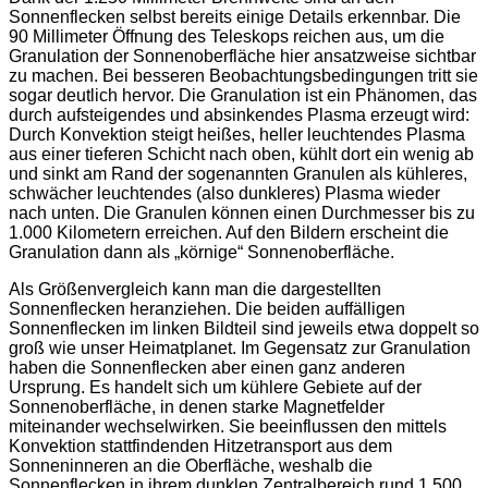
Sonnenflecken selbst bereits einige Details erkennbar. Die
90 Millimeter Öffnung des Teleskops reichen aus, um die
Granulation der Sonnenoberfläche hier ansatzweise sichtbar
zu machen. Bei besseren Beobachtungsbedingungen tritt sie
sogar deutlich hervor. Die Granulation ist ein Phänomen, das
durch aufsteigendes und absinkendes Plasma erzeugt wird:
Durch Konvektion steigt heißes, heller leuchtendes Plasma
aus einer tieferen Schicht nach oben, kühlt dort ein wenig ab
und sinkt am Rand der sogenannten Granulen als kühleres,
schwächer leuchtendes (also dunkleres) Plasma wieder
nach unten. Die Granulen können einen Durchmesser bis zu
1.000 Kilometern erreichen. Auf den Bildern erscheint die
Granulation dann als „körnige“ Sonnenoberfläche.
Als Größenvergleich kann man die dargestellten
Sonnenflecken heranziehen. Die beiden auffälligen
Sonnenflecken im linken Bildteil sind jeweils etwa doppelt so
groß wie unser Heimatplanet. Im Gegensatz zur Granulation
haben die Sonnenflecken aber einen ganz anderen
Ursprung. Es handelt sich um kühlere Gebiete auf der
Sonnenoberfläche, in denen starke Magnetfelder
miteinander wechselwirken. Sie beeinflussen den mittels
Konvektion stattfindenden Hitzetransport aus dem
Sonneninneren an die Oberfläche, weshalb die
Sonnenflecken in ihrem dunklen Zentralbereich rund 1.500