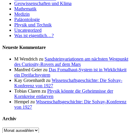
Geowissenschaften und Klima
Mathematik
Medizin
Paläontologie
Physik und Technik
Uncategorized
Was ist eigentlich…?
Neueste Kommentare
M Wendrich
zu
Sandsteinvariationen am nächsten Wegpunkt
des Curiosity-Rovers auf dem Mars
Manfred Geier
zu
Das Fomalhaut-System ist in Wirklichkeit
ein Dreifachsystem
Kay Groenhardt
zu
Wissenschaftsgeschichte: Die Solvay-
Konferenz von 1927
Tobias Claren
zu
Physik könnte die Geheimnisse der
Kornkreise entlarven
Hempel
zu
Wissenschaftsgeschichte: Die Solvay-Konferenz
von 1927
Archiv
Archiv