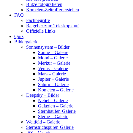
Blitze fotografieren
Kometen-Zeitraffer erstellen
FAQ
Fachbegriffe
Ratgeber zum Teleskopkauf
Offizielle Links
Quiz
Bildergalerie
Sonnensystem – Bilder
Sonne – Galerie
Mond – Galerie
Merkur – Galerie
Venus – Galerie
Mars – Galerie
Jupiter – Galerie
Saturn – Galerie
Kometen – Galerie
Deepsky – Bilder
Nebel – Galerie
Galaxien – Galerie
Sternhaufen-Galerie
Sterne – Galerie
Weitfeld – Galerie
Sternstrichspuren-Galerie
ISS – Galerie