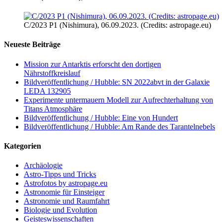
C/2023 P1 (Nishimura), 06.09.2023. (Credits: astropage.eu)
Neueste Beiträge
Mission zur Antarktis erforscht den dortigen
Nährstoffkreislauf
Bildveröffentlichung / Hubble: SN 2022abvt in der Galaxie
LEDA 132905
Experimente untermauern Modell zur Aufrechterhaltung von
Titans Atmosphäre
Bildveröffentlichung / Hubble: Eine von Hundert
Bildveröffentlichung / Hubble: Am Rande des Tarantelnebels
Kategorien
Archäologie
Astro-Tipps und Tricks
Astrofotos by astropage.eu
Astronomie für Einsteiger
Astronomie und Raumfahrt
Biologie und Evolution
Geisteswissenschaften