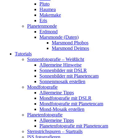
Pluto
Haumea
Makemake
Eris
Planetenmonde
Erdmond
Marsmonde (Daten)
Marsmond Phobos
Marsmond Deimos
Tutorials
Sonnenfotografie – Weißlicht
Allgemeine Hinweise
Sonnenbilder mit DSLR
Sonnenbilder mit Planetencam
Sonnenmosaik erstellen
Mondfotografie
Allgemeine Tipps
Mondfotografie mit DSLR
Mondfotografie mit Planetencam
Mond-Mosaik erstellen
Planetenfotografie
Allgemeine Tipps
Planetenfotografie mit Planetencam
Sternstrichspuren – Startrails
ISS fotografieren