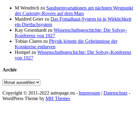
M Wendrich
zu
Sandsteinvariationen am nächsten Wegpunkt
des Curiosity-Rovers auf dem Mars
Manfred Geier
zu
Das Fomalhaut-System ist in Wirklichkeit
ein Dreifachsystem
Kay Groenhardt
zu
Wissenschaftsgeschichte: Die Solvay-
Konferenz von 1927
Tobias Claren
zu
Physik könnte die Geheimnisse der
Kornkreise entlarven
Hempel
zu
Wissenschaftsgeschichte: Die Solvay-Konferenz
von 1927
Archiv
Archiv
Copyright © 2011-2022 astropage.eu -
Impressum
|
Datenschutz
-
WordPress Theme by
MH Themes