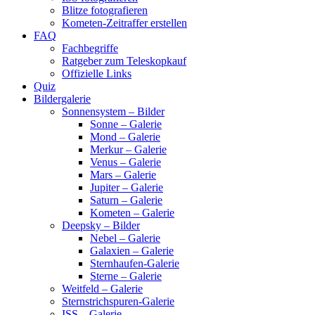
Blitze fotografieren
Kometen-Zeitraffer erstellen
FAQ
Fachbegriffe
Ratgeber zum Teleskopkauf
Offizielle Links
Quiz
Bildergalerie
Sonnensystem – Bilder
Sonne – Galerie
Mond – Galerie
Merkur – Galerie
Venus – Galerie
Mars – Galerie
Jupiter – Galerie
Saturn – Galerie
Kometen – Galerie
Deepsky – Bilder
Nebel – Galerie
Galaxien – Galerie
Sternhaufen-Galerie
Sterne – Galerie
Weitfeld – Galerie
Sternstrichspuren-Galerie
ISS – Galerie